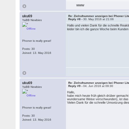
WWW
uku69
Re: Zielrufnummer anzeigen bei Phoner Lit
Reply #8 -
30. May 2016 at 21:06
YaBB Newbies
Hallo und vielen Dank für die schnelle Reakt
Offline
leider bin ich die ganze Woche beim Kund
Phoner is really great!
Posts: 30
Joined: 13. May 2016
uku69
Re: Zielrufnummer anzeigen bei Phoner Lit
Reply #9 -
04. Jun 2016 at 09:30
YaBB Newbies
Hallo,
Offline
habe mich heute früh gleich drüber gemacht 
wundersame Weise verschwunden), ist das E
Vielen Dank für die schnelle Umsetzung die
Phoner is really great!
Posts: 30
Joined: 13. May 2016