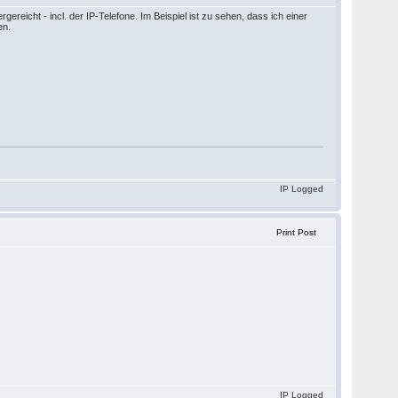
reicht - incl. der IP-Telefone. Im Beispiel ist zu sehen, dass ich einer
en.
IP Logged
Print Post
IP Logged