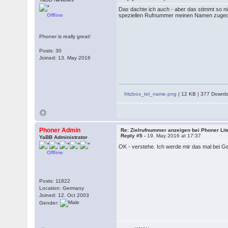
Das dachte ich auch - aber das stimmt so nic
Offline
speziellen Rufnummer meinen Namen zugeord
Phoner is really great!
Posts: 30
Joined: 13. May 2016
fritzbox_tel_name.png
( 12 KB | 377 Downlo
Phoner Admin
Re: Zielrufnummer anzeigen bei Phoner Lit
Reply #5 -
19. May 2016 at 17:37
YaBB Administrator
OK - verstehe. Ich werde mir das mal bei 
Offline
Posts: 11822
Location: Germany
Joined: 12. Oct 2003
Gender: