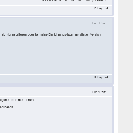
«
Last Edit: 04. Jun 2016 at 13:44 by uku69
»
IP Logged
Print Post
on richtig installieren oder b) meine Einrichtungsdaten mit dieser Version
IP Logged
Print Post
r eigenen Nummer sehen.
 erhalten.