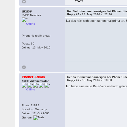
WWW
uku69
Re: Zielrufnummer anzeigen bei Phoner Lit
Reply #6 -
24. May 2016 at 22:26
YaBB Newbies
Na das hört sich doch schon mal prima an. B
Offline
Phoner is really great!
Posts: 30
Joined: 13. May 2016
Phoner Admin
Re: Zielrufnummer anzeigen bei Phoner Lit
Reply #7 -
30. May 2016 at 10:30
YaBB Administrator
Ich habe eine neue Beta-Version hoch gelad
Offline
Posts: 11822
Location: Germany
Joined: 12. Oct 2003
Gender: