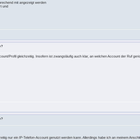
rechend mit angezeigt werden
rt und
e?
ount/Profil gleichzeitig. Insofern ist zwangsläufig auch klar, an welchen Account der Ruf gerich
e?
eichzeitig nur ein IP-Telefon-Account genutzt werden kann. Allerdings habe ich an meinem A