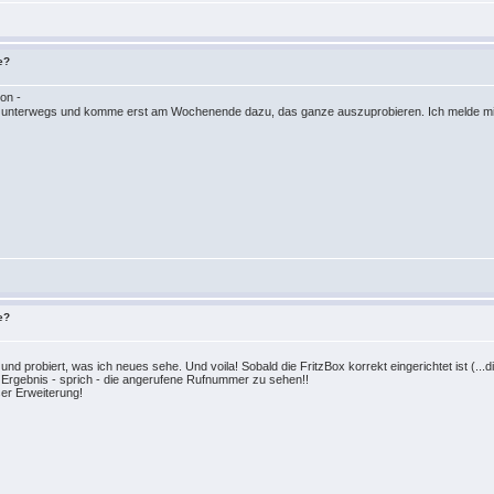
e?
ion -
en unterwegs und komme erst am Wochenende dazu, das ganze auszuprobieren. Ich melde m
e?
und probiert, was ich neues sehe. Und voila! Sobald die FritzBox korrekt eingerichtet ist 
rgebnis - sprich - die angerufene Rufnummer zu sehen!!
ser Erweiterung!