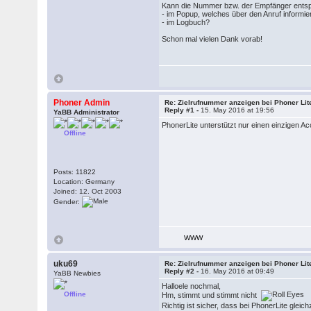
Kann die Nummer bzw. der Empfänger entsp
- im Popup, welches über den Anruf informie
- im Logbuch?
Schon mal vielen Dank vorab!
Phoner Admin
Re: Zielrufnummer anzeigen bei Phoner Lit
Reply #1 -
15. May 2016 at 19:56
YaBB Administrator
PhonerLite unterstützt nur einen einzigen Acc
Offline
Posts: 11822
Location: Germany
Joined: 12. Oct 2003
Gender:
WWW
uku69
Re: Zielrufnummer anzeigen bei Phoner Lit
Reply #2 -
16. May 2016 at 09:49
YaBB Newbies
Halloele nochmal,
Offline
Hm, stimmt und stimmt nicht
Richtig ist sicher, dass bei PhonerLite gl