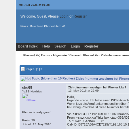
08. Aug 2026 at 01:25
Welcome, Guest. Please
Login
or
Register
News:
Download PhonerLite
3.41
Board Index
Help
Search
Login
Register
Phoner(Lite) Forum
›
Allgemein / General
›
PhonerLite
› Zielrufnummer anze
Pages:
[1]
2
Zielrufnummer anzeigen bei Phoner
uku69
Zielrufnummer anzeigen bei Phoner Lite?
13. May 2016 at 22:09
YaBB Newbies
Hallo,
Offline
folgende Frage. Ich habe einen ISDN-Anschl
Wenn jetzt ein Anruf ankommt und ich über P
Im Debug-Protokoll ist diese Nummer bereits
Phoner is really great!
Via: SIP/2.0/UDP 192.168.10.1:5060;br
From: <sip:xxxxxxx@fritz.box>;tag=365A
Posts: 30
To: "Uwe" 0FA2BA4FEE>"
Joined: 13. May 2016
Call-ID: B871EA66A4CE7225@192.168.10.