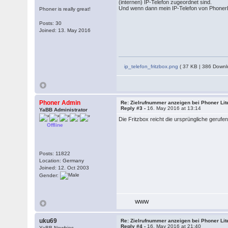
(internen) IP-Telefon zugeordnet sind.
Und wenn dann mein IP-Telefon von PhonerLi
Phoner is really great!
Posts: 30
Joined: 13. May 2016
ip_telefon_fritzbox.png
( 37 KB | 386 Downl
Phoner Admin
Re: Zielrufnummer anzeigen bei Phoner Lit
Reply #3 -
16. May 2016 at 13:14
YaBB Administrator
Die Fritzbox reicht die ursprüngliche gerufe
Offline
Posts: 11822
Location: Germany
Joined: 12. Oct 2003
Gender:
WWW
uku69
Re: Zielrufnummer anzeigen bei Phoner Lit
Reply #4 -
16. May 2016 at 21:40
YaBB Newbies