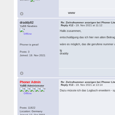
WWW
draddy82
Re: Zielrufnummer anzeigen bei Phoner Lit
Reply #12 -
19. Nov 2021 at 11:12
YaBB Newbies
Hallo zusammen,
Offline
entschuldigung das ich hier nen alten Beitr
wäre es möglich, das die gerufene nummer a
Phoner is great!
lg
Posts: 3
draddy
Joined: 19. Nov 2021
Phoner Admin
Re: Zielrufnummer anzeigen bei Phoner Lit
Reply #13 -
19. Nov 2021 at 13:14
YaBB Administrator
Dazu müsste ich das Logbuch erweitern - spr
Offline
Posts: 11822
Location: Germany
Joined: 12. Oct 2003