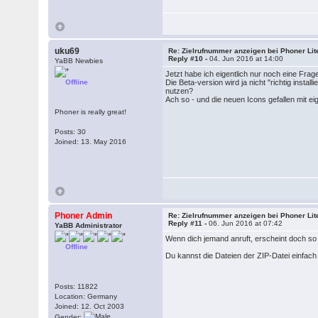
uku69
Re: Zielrufnummer anzeigen bei Phoner Lit
Reply #10 -
04. Jun 2016 at 14:00
YaBB Newbies
Jetzt habe ich eigentlich nur noch eine Frag
Offline
Die Beta-version wird ja nicht "richtig instal
nutzen?
Ach so - und die neuen Icons gefallen mit eig
Phoner is really great!
Posts: 30
Joined: 13. May 2016
Phoner Admin
Re: Zielrufnummer anzeigen bei Phoner Lit
Reply #11 -
06. Jun 2016 at 07:42
YaBB Administrator
Wenn dich jemand anruft, erscheint doch so
Offline
Du kannst die Dateien der ZIP-Datei einfach ü
Posts: 11822
Location: Germany
Joined: 12. Oct 2003
Gender: