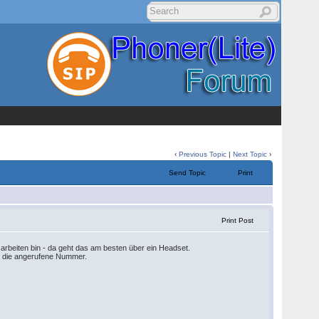
‹
Previous Topic
|
Next Topic
›
Send Topic
Print
Print Post
rbeiten bin - da geht das am besten über ein Headset.
ch die angerufene Nummer.