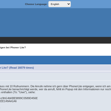
Choose Language:
igen bei Phoner Lite?
 Lite? (Read 16079 times)
uss mit 10 Rufnummern. Die Anrufe nehme ich gern über PhonerLite entgegen, wenn ich am a
honerLite benachrichtigt werde, wer da anruft, fehlt im Popup mit den Informationen nur no
 enthalten (To: "Uwe"), siehe:
anch=z9hG4bKBE9899C0589D456E
DEEE149AA1A6
1