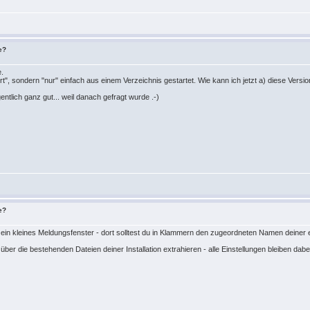
e?
e.
liert", sondern "nur" einfach aus einem Verzeichnis gestartet. Wie kann ich jetzt a) diese Versi
entlich ganz gut... weil danach gefragt wurde .-)
e?
 ein kleines Meldungsfenster - dort solltest du in Klammern den zugeordneten Namen deine
ber die bestehenden Dateien deiner Installation extrahieren - alle Einstellungen bleiben dabei