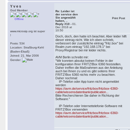
Y v e s
God Member
Re: Leider ist
der service den
Sie angewählt
Print Post
Offline
haben, ..
Reply #10 -
01.
Dec 2016 at
10:50
www.microsip.org ist super
!
Doch, doch, den hatte ich beachtet. Aber leider hilft
dieser eintrag nicht. Wie ich oben schrieb,
verbessert der zusätzliche eintrag "fritz.box" bei
Posts: 534
Realm zum eintrag "192.168.178.1" bei
Location: Straßburg-Kehl
Proxy/Registrar bei mir leider nichts.
(Baden-Elsaß)
Joined: 21. Mar 2006
AVM Berlin schreibt mir:
Gender:
"Wir konnten absolut keinen Fehler in der
konfiguration Ihrer FRITZ!Box 6360 feststellen.
Daher treffen die Maßnahmen aus der Anleitung
auch bei Ihnen zu und es gibt seitens Ihrer
FRITZ!Box 6360 nichts mehr zu beachten.
Daher nochmal:
IP-Telefon oder App kann nicht angemeldet
werden
https://avm.de/service/fritzbox/fritzbox-6360-
cable/wissensdatenbank/publication...
Bitte Recherchieren Sie daher in Richtung der
Software."
IP-Telefon oder Internettelefonie-Software mit
FRITZ!Box verwenden
https://avm.de/service/fritzbox/fritzbox-6360-
cable/wissensdatenbank/publication...