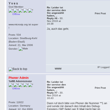
Y v e s
God Member
Re: Leider ist
der service den
Sie angewählt
Print Post
Offline
haben, ..
Reply #6 -
30.
Nov 2016 at
16:38
www.microsip.org ist super
!
Ja, auch das geht.
Posts: 534
Location: Straßburg-Kehl
(Baden-Elsaß)
Joined: 21. Mar 2006
Gender:
IP Logged
WWW
Phoner Admin
YaBB Administrator
Re: Leider ist
der service den
Sie angewählt
Print Post
Offline
haben, ..
Reply #7 -
30.
Nov 2016 at
16:43
Posts: 11822
Dann ruf doch bitte von Phoner die Nummer **1 an
Location: Germany
und sende mir danach den Inhalt des Debug-
Fensters (SIP-Seite) per E-Mail (nicht hier im
Joined: 12. Oct 2003