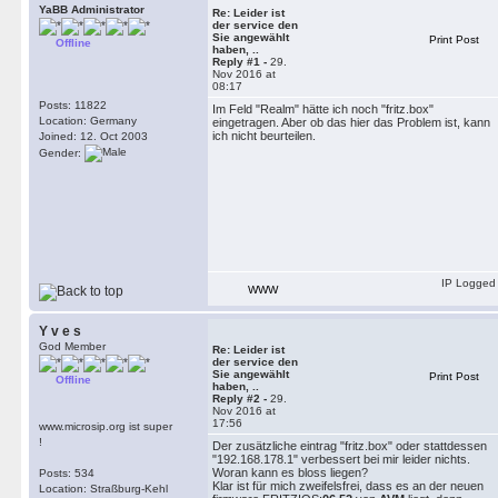
YaBB Administrator
Re: Leider ist
der service den
Sie angewählt
Print Post
Offline
haben, ..
Reply #1 -
29.
Nov 2016 at
08:17
Posts: 11822
Im Feld "Realm" hätte ich noch "fritz.box"
Location: Germany
eingetragen. Aber ob das hier das Problem ist, kann
ich nicht beurteilen.
Joined: 12. Oct 2003
Gender:
IP Logged
WWW
Y v e s
God Member
Re: Leider ist
der service den
Sie angewählt
Print Post
Offline
haben, ..
Reply #2 -
29.
Nov 2016 at
17:56
www.microsip.org ist super
!
Der zusätzliche eintrag "fritz.box" oder stattdessen
"192.168.178.1" verbessert bei mir leider nichts.
Woran kann es bloss liegen?
Posts: 534
Klar ist für mich zweifelsfrei, dass es an der neuen
Location: Straßburg-Kehl