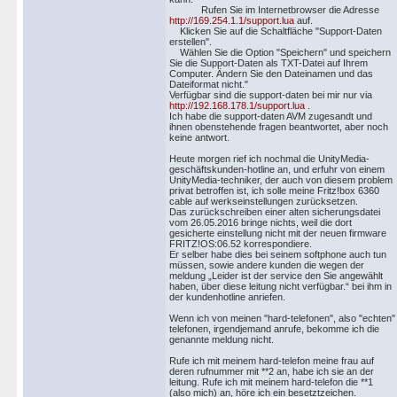
Rufen Sie im Internetbrowser die Adresse
http://169.254.1.1/support.lua
auf.
Klicken Sie auf die Schaltfläche "Support-Daten
erstellen".
Wählen Sie die Option "Speichern" und speichern
Sie die Support-Daten als TXT-Datei auf Ihrem
Computer. Ändern Sie den Dateinamen und das
Dateiformat nicht."
Verfügbar sind die support-daten bei mir nur via
http://192.168.178.1/support.lua
.
Ich habe die support-daten AVM zugesandt und
ihnen obenstehende fragen beantwortet, aber noch
keine antwort.
Heute morgen rief ich nochmal die UnityMedia-
geschäftskunden-hotline an, und erfuhr von einem
UnityMedia-techniker, der auch von diesem problem
privat betroffen ist, ich solle meine Fritz!box 6360
cable auf werkseinstellungen zurücksetzen.
Das zurückschreiben einer alten sicherungsdatei
vom 26.05.2016 bringe nichts, weil die dort
gesicherte einstellung nicht mit der neuen firmware
FRITZ!OS:06.52 korrespondiere.
Er selber habe dies bei seinem softphone auch tun
müssen, sowie andere kunden die wegen der
meldung „Leider ist der service den Sie angewählt
haben, über diese leitung nicht verfügbar.“ bei ihm in
der kundenhotline anriefen.
Wenn ich von meinen "hard-telefonen", also "echten"
telefonen, irgendjemand anrufe, bekomme ich die
genannte meldung nicht.
Rufe ich mit meinem hard-telefon meine frau auf
deren rufnummer mit **2 an, habe ich sie an der
leitung. Rufe ich mit meinem hard-telefon die **1
(also mich) an, höre ich ein besetztzeichen.