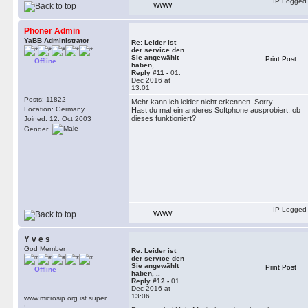
IP Logged
WWW
Phoner Admin
YaBB Administrator
Re: Leider ist
der service den
Sie angewählt
Print Post
Offline
haben, ..
Reply #11 -
01.
Dec 2016 at
13:01
Posts: 11822
Mehr kann ich leider nicht erkennen. Sorry.
Location: Germany
Hast du mal ein anderes Softphone ausprobiert, ob
dieses funktioniert?
Joined: 12. Oct 2003
Gender:
IP Logged
WWW
Y v e s
God Member
Re: Leider ist
der service den
Sie angewählt
Print Post
Offline
haben, ..
Reply #12 -
01.
Dec 2016 at
13:06
www.microsip.org ist super
!