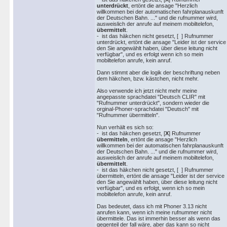
unterdrückt
, ertönt die ansage "Herzlich
willkommen bei der automatischen fahrplanauskunft
der Deutschen Bahn. ..." und die rufnummer wird,
ausweislich der anrufe auf meinem mobiltelefon,
übermittelt
.
- ist das häkchen nicht gesetzt, [ ] Rufnummer
unterdrückt, ertönt die ansage "Leider ist der service
den Sie angewählt haben, über diese leitung nicht
verfügbar", und es erfolgt wenn ich so mein
mobiltelefon anrufe, kein anruf.
Dann stimmt aber die logik der beschriftung neben
dem häkchen, bzw. kästchen, nicht mehr.
Also verwende ich jetzt nicht mehr meine
angepasste sprachdatei "Deutsch CLIR" mit
"Rufnummer unterdrückt", sondern wieder die
orginal-Phoner-sprachdatei "Deutsch" mit
"Rufnummer übermitteln".
Nun verhält es sich so:
- ist das häkchen gesetzt, [
X
] Rufnummer
übermitteln
, ertönt die ansage "Herzlich
willkommen bei der automatischen fahrplanauskunft
der Deutschen Bahn. ..." und die rufnummer wird,
ausweislich der anrufe auf meinem mobiltelefon,
übermittelt
.
- ist das häkchen nicht gesetzt, [ ] Rufnummer
übermitteln, ertönt die ansage "Leider ist der service
den Sie angewählt haben, über diese leitung nicht
verfügbar", und es erfolgt, wenn ich so mein
mobiltelefon anrufe, kein anruf.
Das bedeutet, dass ich mit Phoner 3.13 nicht
anrufen kann, wenn ich meine rufnummer nicht
übermittele. Das ist immerhin besser als wenn das
gegenteil der fall wäre, aber das kann so nicht