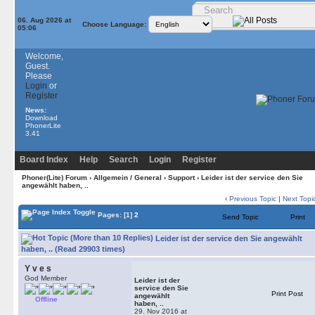
06. Aug 2026 at
Choose Language:
05:06
Welcome,
Guest.
Please
Login
or
Register
News:
Download
PhonerLite
3.41
Board Index
Help
Search
Login
Register
Phoner(Lite) Forum
›
Allgemein / General
›
Support
› Leider ist der service den Sie
angewählt haben, ..
‹
Previous Topic
|
Next Topi
Pages:
[1]
2
Send Topic
Print
Leider ist der service den Sie angewählt
haben, .. (Read 29903 times)
Y v e s
God Member
Leider ist der
service den Sie
Print Post
angewählt
Offline
haben, ..
29. Nov 2016 at