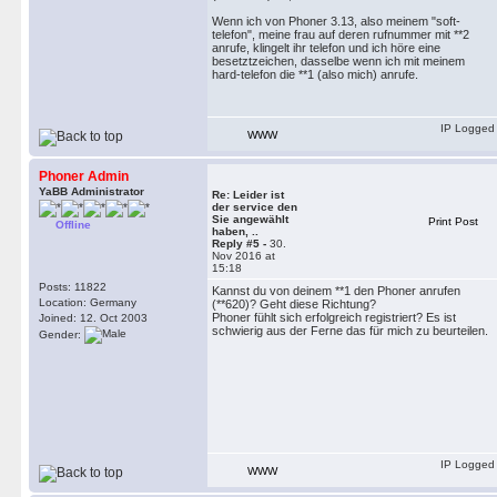
Wenn ich von Phoner 3.13, also meinem "soft-
telefon", meine frau auf deren rufnummer mit **2
anrufe, klingelt ihr telefon und ich höre eine
besetztzeichen, dasselbe wenn ich mit meinem
hard-telefon die **1 (also mich) anrufe.
IP Logged
WWW
Phoner Admin
YaBB Administrator
Re: Leider ist
der service den
Sie angewählt
Print Post
Offline
haben, ..
Reply #5 -
30.
Nov 2016 at
15:18
Posts: 11822
Kannst du von deinem **1 den Phoner anrufen
Location: Germany
(**620)? Geht diese Richtung?
Phoner fühlt sich erfolgreich registriert? Es ist
Joined: 12. Oct 2003
schwierig aus der Ferne das für mich zu beurteilen.
Gender:
IP Logged
WWW