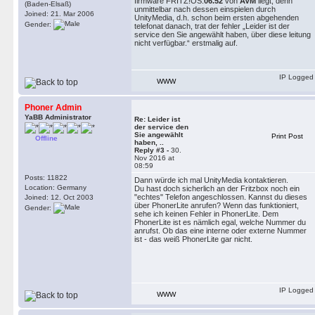
firmware FRITZ!OS:
06.52
von
AVM
liegt, denn
(Baden-Elsaß)
unmittelbar nach dessen einspielen durch
Joined: 21. Mar 2006
UnityMedia, d.h. schon beim ersten abgehenden
Gender:
telefonat danach, trat der fehler „Leider ist der
service den Sie angewählt haben, über diese leitung
nicht verfügbar.“ erstmalig auf.
IP Logged
WWW
Phoner Admin
YaBB Administrator
Re: Leider ist
der service den
Sie angewählt
Print Post
Offline
haben, ..
Reply #3 -
30.
Nov 2016 at
08:59
Posts: 11822
Dann würde ich mal UnityMedia kontaktieren.
Location: Germany
Du hast doch sicherlich an der Fritzbox noch ein
"echtes" Telefon angeschlossen. Kannst du dieses
Joined: 12. Oct 2003
über PhonerLite anrufen? Wenn das funktioniert,
Gender:
sehe ich keinen Fehler in PhonerLite. Dem
PhonerLite ist es nämlich egal, welche Nummer du
anrufst. Ob das eine interne oder externe Nummer
ist - das weiß PhonerLite gar nicht.
IP Logged
WWW