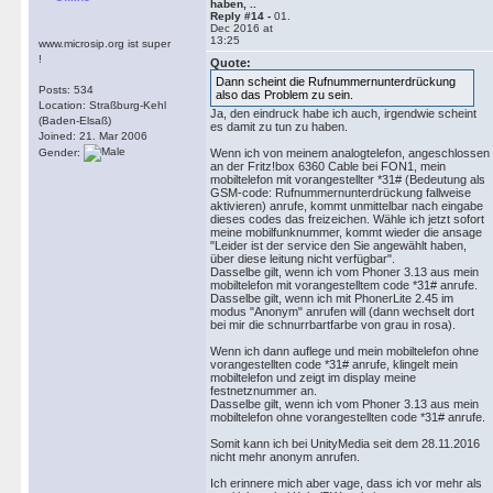
haben, ..
Reply #14 -
01.
Dec 2016 at
13:25
www.microsip.org ist super
!
Quote:
Dann scheint die Rufnummernunterdrückung
Posts: 534
also das Problem zu sein.
Location: Straßburg-Kehl
Ja, den eindruck habe ich auch, irgendwie scheint
(Baden-Elsaß)
es damit zu tun zu haben.
Joined: 21. Mar 2006
Gender:
Wenn ich von meinem analogtelefon, angeschlossen
an der Fritz!box 6360 Cable bei FON1, mein
mobiltelefon mit vorangestellter *31# (Bedeutung als
GSM-code: Rufnummernunterdrückung fallweise
aktivieren) anrufe, kommt unmittelbar nach eingabe
dieses codes das freizeichen. Wähle ich jetzt sofort
meine mobilfunknummer, kommt wieder die ansage
"Leider ist der service den Sie angewählt haben,
über diese leitung nicht verfügbar".
Dasselbe gilt, wenn ich vom Phoner 3.13 aus mein
mobiltelefon mit vorangestelltem code *31# anrufe.
Dasselbe gilt, wenn ich mit PhonerLite 2.45 im
modus "Anonym" anrufen will (dann wechselt dort
bei mir die schnurrbartfarbe von grau in rosa).
Wenn ich dann auflege und mein mobiltelefon ohne
vorangestellten code *31# anrufe, klingelt mein
mobiltelefon und zeigt im display meine
festnetznummer an.
Dasselbe gilt, wenn ich vom Phoner 3.13 aus mein
mobiltelefon ohne vorangestellten code *31# anrufe.
Somit kann ich bei UnityMedia seit dem 28.11.2016
nicht mehr anonym anrufen.
Ich erinnere mich aber vage, dass ich vor mehr als