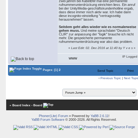
zwei jahren bei KabelBW mal eine permanente
rufnummerunterdrückung einrichten liess. Ein anruf
bei der UnityMedia-geschäftskundenhotline ergab,
dass diese immer noch aktiv war. Ich habe dann
diese incognito-einstellung "vertragsseitig
herausnehmen" lassen.
Seitdem geht alles wieder wie es normalerweise
gehen muss.
Und meine sprachdatei "Deutsch
CLIR" zur anpassung der "logik" brauche ich nicht
mehr. Die gespeicherte permanente
rufnummernunterdrückung war also das problem.
«
Last Edit: 02. Dec 2016 at 11:40 by Y v e s
»
IP Logged
WWW
Pages:
[1]
2
Send Topic
Print
‹
Previous Topic
|
Next Topi
« Board Index
‹ Board
Phoner(Lite) Forum
» Powered by
YaBB 2.6.11
!
YaBB Forum Software
© 2000-2026. All Rights Reserved.