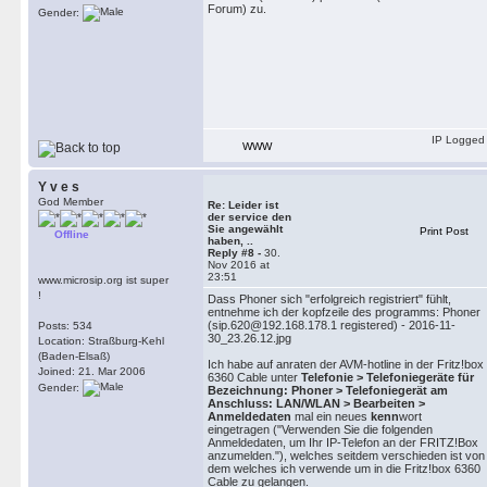
Forum) zu.
Gender:
IP Logged
WWW
Y v e s
God Member
Re: Leider ist
der service den
Sie angewählt
Print Post
Offline
haben, ..
Reply #8 -
30.
Nov 2016 at
23:51
www.microsip.org ist super
!
Dass Phoner sich "erfolgreich registriert" fühlt,
entnehme ich der kopfzeile des programms: Phoner
(sip.620@192.168.178.1 registered) - 2016-11-
Posts: 534
30_23.26.12.jpg
Location: Straßburg-Kehl
(Baden-Elsaß)
Ich habe auf anraten der AVM-hotline in der Fritz!box
Joined: 21. Mar 2006
6360 Cable unter
Telefonie > Telefoniegeräte für
Gender:
Bezeichnung: Phoner > Telefoniegerät am
Anschluss: LAN/WLAN > Bearbeiten >
Anmeldedaten
mal ein neues
kenn
wort
eingetragen ("Verwenden Sie die folgenden
Anmeldedaten, um Ihr IP-Telefon an der FRITZ!Box
anzumelden."), welches seitdem verschieden ist von
dem welches ich verwende um in die Fritz!box 6360
Cable zu gelangen.