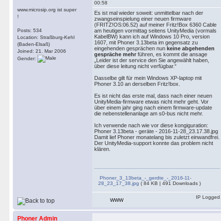
00:58
www.microsip.org ist super
Es ist mal wieder soweit: unmittelbar nach der
!
zwangseinspielung einer neuen firmware
(FRITZ!OS:06.52) auf meiner Fritz!Box 6360 Cable
Posts: 534
am heutigen vormittag seitens UnityMedia (vormals
KabelBW) kann ich auf Windows 10 Pro, version
Location: Straßburg-Kehl
1607, mit Phoner 3.13beta im gegensatz zu
(Baden-Elsaß)
eingehenden gesprächen nun
keine abgehenden
Joined: 21. Mar 2006
gespräche mehr
führen, es kommt die ansage
Gender:
„Leider ist der service den Sie angewählt haben,
über diese leitung nicht verfügbar.“
Dasselbe gilt für mein Windows XP-laptop mit
Phoner 3.10 an derselben Fritz!box.
Es ist nicht das erste mal, dass nach einer neuen
UnityMedia-firmware etwas nicht mehr geht. Vor
über einem jahr ging nach einem firmware-update
die nebenstellenanlage am s0-bus nicht mehr.
Ich verwende nach wie vor diese kongiguration:
Phoner 3.13beta - geräte - 2016-11-28_23.17.38.jpg
Damit lief Phoner monatelang bis zuletzt einwandfrei.
Der UnityMedia-support konnte das problem nicht
klären.
Phoner_3_13beta_-_gerdte_-_2016-11-
28_23_17_38.jpg
( 84 KB | 491 Downloads )
IP Logged
WWW
Phoner Admin