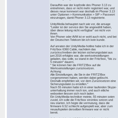
Daraufhin war der kopfzeile des Phoner 3.13 zu
entnehmen, dass er nicht mehr registriert war, und
dieses neue kennwort war deshalb im Phoner 3.13
unter Optionen > Kommunikation > SIP > Passwort
einzutragen, damit Phoner 3.13 registrierte.
UnityMedia behauptet nach wie vor, die ansage
"Leider ist der service den Sie angewählt haben,
über diese leitung nicht verfügbar" sei nicht von
ihnen.
Von Phoner oder AVM ist er wohl auch nicht, und bei
der Deutschen Telekom bin ich kein kunde.
Auf anraten der UnityMedia-hotline habe ich in der
Fritz!box 6360 Cable, nachdem das
zurückschreiben der letzten sicherungsdatei aus
juni 2016 erfolglos war, die werkseinstellungen
geladen, das solle, so stand in der Fritz!box, "bis zu
5 minuten" dauern.
" Sie können hier die FRITZ!Box auf die
Werkseinstellungen zurücksetzen.
Achtung:
Alle Einstellungen, die Sie in der FRITZ!Box
vorgenommen haben, werden dabei gelöscht.
Deshalb empfehlen wir, vor dem Zurücksetzen eine
Sicherungsdatei zu erstellen."
Nach 55 minuten hatte ich in einer laufenden Skype-
unterhaltung immer noch ton, und auch etliche
webseiten liessen sich noch laden.
Ein UnityMedia-techniker meinte, 55 minuten seien
zuviel, ich solle die Fritz!box stromlos setzen und
neu starten. Ich hegte die vermutung, dass die
firmware 6.52 schlecht aufgespielt war, aber zum
neuaufspielen derselben firmware war er nicht
bereit.