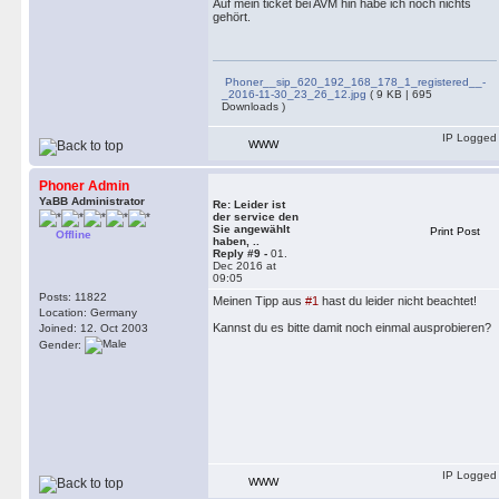
Auf mein ticket bei AVM hin habe ich noch nichts
gehört.
Phoner__sip_620_192_168_178_1_registered__-
_2016-11-30_23_26_12.jpg
( 9 KB | 695
Downloads )
IP Logged
WWW
Phoner Admin
YaBB Administrator
Re: Leider ist
der service den
Sie angewählt
Print Post
Offline
haben, ..
Reply #9 -
01.
Dec 2016 at
09:05
Posts: 11822
Meinen Tipp aus
#1
hast du leider nicht beachtet!
Location: Germany
Kannst du es bitte damit noch einmal ausprobieren?
Joined: 12. Oct 2003
Gender:
IP Logged
WWW