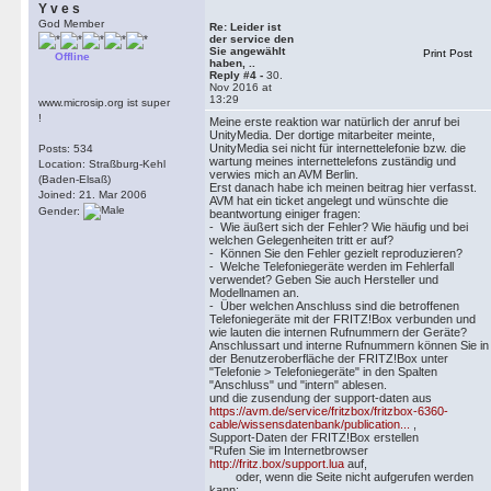
Y v e s
God Member
Re: Leider ist
der service den
Sie angewählt
Print Post
Offline
haben, ..
Reply #4 -
30.
Nov 2016 at
13:29
www.microsip.org ist super
!
Meine erste reaktion war natürlich der anruf bei
UnityMedia. Der dortige mitarbeiter meinte,
UnityMedia sei nicht für internettelefonie bzw. die
Posts: 534
wartung meines internettelefons zuständig und
Location: Straßburg-Kehl
verwies mich an AVM Berlin.
(Baden-Elsaß)
Erst danach habe ich meinen beitrag hier verfasst.
Joined: 21. Mar 2006
AVM hat ein ticket angelegt und wünschte die
Gender:
beantwortung einiger fragen:
- Wie äußert sich der Fehler? Wie häufig und bei
welchen Gelegenheiten tritt er auf?
- Können Sie den Fehler gezielt reproduzieren?
- Welche Telefoniegeräte werden im Fehlerfall
verwendet? Geben Sie auch Hersteller und
Modellnamen an.
- Über welchen Anschluss sind die betroffenen
Telefoniegeräte mit der FRITZ!Box verbunden und
wie lauten die internen Rufnummern der Geräte?
Anschlussart und interne Rufnummern können Sie in
der Benutzeroberfläche der FRITZ!Box unter
"Telefonie > Telefoniegeräte" in den Spalten
"Anschluss" und "intern" ablesen.
und die zusendung der support-daten aus
https://avm.de/service/fritzbox/fritzbox-6360-
cable/wissensdatenbank/publication...
,
Support-Daten der FRITZ!Box erstellen
"Rufen Sie im Internetbrowser
http://fritz.box/support.lua
auf,
oder, wenn die Seite nicht aufgerufen werden
kann: