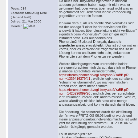
Da muss bei UnityMedia irgendwer in meinem
account gefummelt haben, sagt mir nicht was er
gefummelt hat, oder weiss überhaupt nicht was er
Posts: 534
da gefummelt hat. Jedenfalls ist die veränderung
Location: Straßburg-Kehl
gegenüber vorher ein factum.
(Baden-Elsaß)
Joined: 21. Mar 2006
Ich kam darauf, als ich dachte "Wie verhält es sich
Gender:
mit der ansage "Leider ist der service den Sie
angewählt haben, über diese leitung nicht verfügbar"
eigentlich beim PhonerLite?", den ich gar nicht
installiert hatte. Das auspacken des
PhonerLite2.45.zip auf D: ergab,
dass die
ärgerliche ansage ausbleibt
. Das ist schon mal ein
vorteil, aber es verbleibt die frage wieso das so ist.
Lösung konnte und kann nicht sein, einfach den
PhonerLite statt dem Phoner zu verwenden.
Weitere überlegungen zum unterschied beider
versionen brachten mich darauf, dass ich im Phoner
ja mal die sprachdatei verändert hatte,
https://forum.phoner.de/cgi-bin/yabb2/YaBB.pl?
num=1339416379/#1
, weil die logik des schalters
"rufnummer übermitteln", wo man ein häkchen
setzen kann, nicht mehr stimmte,
https://forum.phoner.de/cgi-bin/yabb2/YaBB.pl?
num=1425296099/26
, und ich dies per sprachdatei
in "rufnummer unterdrückt" ändern musste. Warum,
wurde allerdings nie klar, ich hatte eine menge
anpassungsarbeit, und konnte danach damit leben.
Die änderung, die seinerzeit durch die einführung
der firmware FRITZ!OS 06.03 bedingt wurde und
meine anpassungsarbeit notwendig machte, ist wohl
jetzt mit einführung der firmware FRITZ!OS 06.52
wieder rückgängig gemacht worden.
Es ist nämlich jetzt so:
- ist das häkchen gesetzt, [
X
] Rufnummer