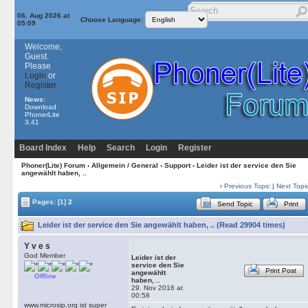
06. Aug 2026 at
Choose Language:
05:09
Welcome,
Guest.
Please
Login
or
Register
News:
Download
PhonerLite
3.41
Board Index
Help
Search
Login
Register
Phoner(Lite) Forum
›
Allgemein / General
›
Support
› Leider ist der service den Sie
angewählt haben, ..
‹
Previous Topic
|
Next Topi
Pages:
[1]
2
Send Topic
Print
Leider ist der service den Sie angewählt haben, .. (Read 29904 times)
Y v e s
God Member
Leider ist der
service den Sie
Print Post
angewählt
Offline
haben, ..
29. Nov 2016 at
00:58
www.microsip.org ist super