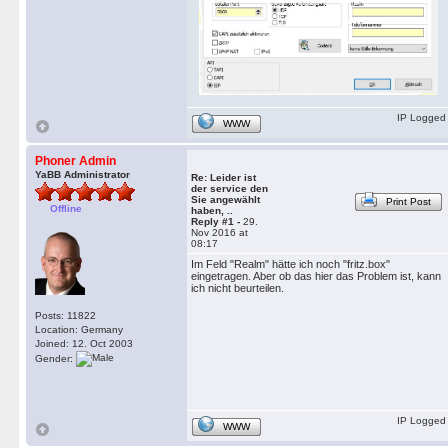
IP Logged
WWW
Phoner Admin
YaBB Administrator
Re: Leider ist
der service den
Sie angewählt
Print Post
Offline
haben, ..
Reply #1 -
29.
Nov 2016 at
08:17
Im Feld "Realm" hätte ich noch "fritz.box"
eingetragen. Aber ob das hier das Problem ist, kann
ich nicht beurteilen.
Posts: 11822
Location: Germany
Joined: 12. Oct 2003
Gender:
IP Logged
WWW