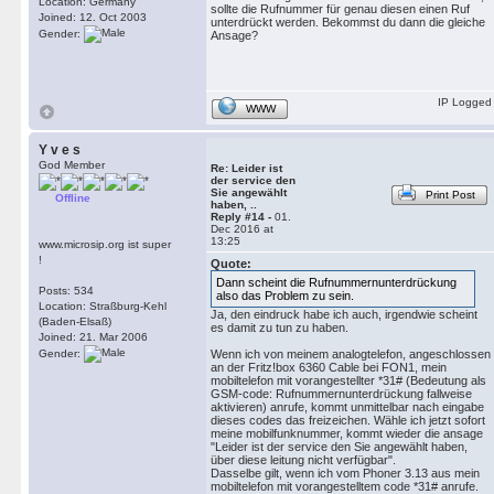
Location: Germany
sollte die Rufnummer für genau diesen einen Ruf
Joined: 12. Oct 2003
unterdrückt werden. Bekommst du dann die gleiche
Gender:
Ansage?
IP Logged
WWW
Y v e s
God Member
Re: Leider ist
der service den
Sie angewählt
Print Post
Offline
haben, ..
Reply #14 -
01.
Dec 2016 at
13:25
www.microsip.org ist super
!
Quote:
Dann scheint die Rufnummernunterdrückung
Posts: 534
also das Problem zu sein.
Location: Straßburg-Kehl
Ja, den eindruck habe ich auch, irgendwie scheint
(Baden-Elsaß)
es damit zu tun zu haben.
Joined: 21. Mar 2006
Gender:
Wenn ich von meinem analogtelefon, angeschlossen
an der Fritz!box 6360 Cable bei FON1, mein
mobiltelefon mit vorangestellter *31# (Bedeutung als
GSM-code: Rufnummernunterdrückung fallweise
aktivieren) anrufe, kommt unmittelbar nach eingabe
dieses codes das freizeichen. Wähle ich jetzt sofort
meine mobilfunknummer, kommt wieder die ansage
"Leider ist der service den Sie angewählt haben,
über diese leitung nicht verfügbar".
Dasselbe gilt, wenn ich vom Phoner 3.13 aus mein
mobiltelefon mit vorangestelltem code *31# anrufe.