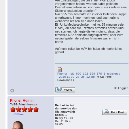
Alle Einstellungen, die Sie in der FRITZ!Box
vorgenommen haben, werden dabei gelöscht.
Deshalb empfehlen wir, vor dem Zurücksetzen eine
Sicherungsdatei zu erstellen."
Nach 55 minuten hatte ich in einer laufenden Skype-
unterhaltung immer noch ton, und auch etliche
webseiten liessen sich noch laden.
Ein UnityMedia-techniker meinte, 55 minuten seien
zuviel, ich solle die Fritz!box stromlos setzen und
neu starten. Ich hegte die vermutung, dass die
firmware 6.52 schlecht aufgespielt war, aber zum
neuaufspielen derselben firmware war er nicht
bereit.
Auf mein ticket bei AVM hin habe ich noch nichts
gehört.
Phoner__sip_620_192_168_178_1_registered__-
_2016-11-30_23_26_12.jpg
( 9 KB | 695
Downloads )
IP Logged
WWW
Phoner Admin
YaBB Administrator
Re: Leider ist
der service den
Sie angewählt
Print Post
Offline
haben, ..
Reply #9 -
01.
Dec 2016 at
09:05