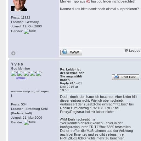
Meinen Tipp aus
#1
hast du leider nicht beachtet!
Kannst du es bitte damit noch einmal ausprobieren?
Posts: 11822
Location: Germany
Joined: 12. Oct 2003
Gender:
IP Logged
WWW
Y v e s
God Member
Re: Leider ist
der service den
Sie angewählt
Print Post
Offline
haben, ..
Reply #10 -
01.
Dec 2016 at
10:50
www.microsip.org ist super
!
Doch, doch, den hatte ich beachtet. Aber leider hilft
dieser eintrag nicht. Wie ich oben schrieb,
verbessert der zusätzliche eintrag "fritz.box" bei
Posts: 534
Realm zum eintrag "192.168.178.1" bei
Location: Straßburg-Kehl
Proxy/Registrar bei mir leider nichts.
(Baden-Elsaß)
Joined: 21. Mar 2006
AVM Berlin schreibt mir:
Gender:
"Wir konnten absolut keinen Fehler in der
konfiguration Ihrer FRITZ!Box 6360 feststellen.
Daher treffen die Maßnahmen aus der Anleitung
auch bei Ihnen zu und es gibt seitens Ihrer
FRITZ!Box 6360 nichts mehr zu beachten.