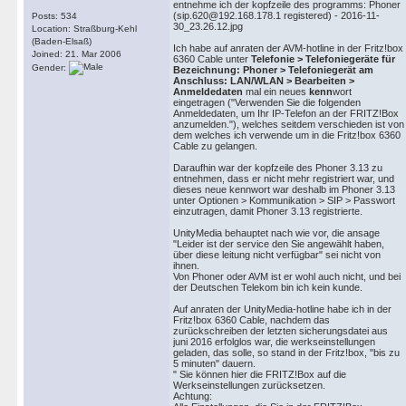
entnehme ich der kopfzeile des programms: Phoner
(sip.620@192.168.178.1 registered) - 2016-11-
Posts: 534
30_23.26.12.jpg
Location: Straßburg-Kehl
(Baden-Elsaß)
Ich habe auf anraten der AVM-hotline in der Fritz!box
Joined: 21. Mar 2006
6360 Cable unter
Telefonie > Telefoniegeräte für
Gender:
Bezeichnung: Phoner > Telefoniegerät am
Anschluss: LAN/WLAN > Bearbeiten >
Anmeldedaten
mal ein neues
kenn
wort
eingetragen ("Verwenden Sie die folgenden
Anmeldedaten, um Ihr IP-Telefon an der FRITZ!Box
anzumelden."), welches seitdem verschieden ist von
dem welches ich verwende um in die Fritz!box 6360
Cable zu gelangen.
Daraufhin war der kopfzeile des Phoner 3.13 zu
entnehmen, dass er nicht mehr registriert war, und
dieses neue kennwort war deshalb im Phoner 3.13
unter Optionen > Kommunikation > SIP > Passwort
einzutragen, damit Phoner 3.13 registrierte.
UnityMedia behauptet nach wie vor, die ansage
"Leider ist der service den Sie angewählt haben,
über diese leitung nicht verfügbar" sei nicht von
ihnen.
Von Phoner oder AVM ist er wohl auch nicht, und bei
der Deutschen Telekom bin ich kein kunde.
Auf anraten der UnityMedia-hotline habe ich in der
Fritz!box 6360 Cable, nachdem das
zurückschreiben der letzten sicherungsdatei aus
juni 2016 erfolglos war, die werkseinstellungen
geladen, das solle, so stand in der Fritz!box, "bis zu
5 minuten" dauern.
" Sie können hier die FRITZ!Box auf die
Werkseinstellungen zurücksetzen.
Achtung: