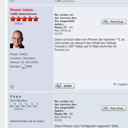
Phoner Admin
YaBB Administrator
Re: Leider ist
der service den
Sie angewählt
Print Post
Offline
haben, ..
Reply #7 -
30.
Nov 2016 at
16:43
Dann ruf doch bitte von Phoner die Nummer **1 an
und sende mir danach den Inhalt des Debug-
Fensters (SIP-Seite) per E-Mail (nicht hier im
Forum) zu.
Posts: 11822
Location: Germany
Joined: 12. Oct 2003
Gender:
IP Logged
WWW
Y v e s
God Member
Re: Leider ist
der service den
Sie angewählt
Print Post
Offline
haben, ..
Reply #8 -
30.
Nov 2016 at
23:51
www.microsip.org ist super
!
Dass Phoner sich "erfolgreich registriert" fühlt,