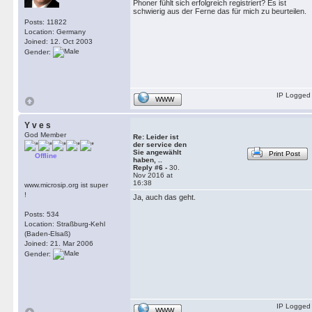
Phoner fühlt sich erfolgreich registriert? Es ist
schwierig aus der Ferne das für mich zu beurteilen.
Posts: 11822
Location: Germany
Joined: 12. Oct 2003
Gender:
IP Logged
WWW
Y v e s
God Member
Re: Leider ist
der service den
Sie angewählt
Print Post
Offline
haben, ..
Reply #6 -
30.
Nov 2016 at
16:38
www.microsip.org ist super
!
Ja, auch das geht.
Posts: 534
Location: Straßburg-Kehl
(Baden-Elsaß)
Joined: 21. Mar 2006
Gender:
IP Logged
WWW