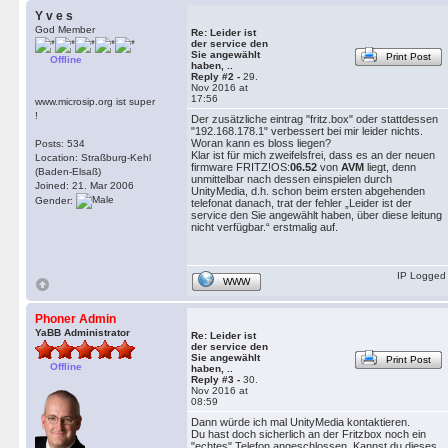
Y v e s
God Member
Re: Leider ist
der service den
Sie angewählt
Print Post
Offline
haben, ..
Reply #2 -
29.
Nov 2016 at
17:56
www.microsip.org ist super
!
Der zusätzliche eintrag "fritz.box" oder stattdessen
"192.168.178.1" verbessert bei mir leider nichts.
Woran kann es bloss liegen?
Posts: 534
Klar ist für mich zweifelsfrei, dass es an der neuen
Location: Straßburg-Kehl
firmware FRITZ!OS:
06.52
von
AVM
liegt, denn
(Baden-Elsaß)
unmittelbar nach dessen einspielen durch
Joined: 21. Mar 2006
UnityMedia, d.h. schon beim ersten abgehenden
Gender:
telefonat danach, trat der fehler „Leider ist der
service den Sie angewählt haben, über diese leitung
nicht verfügbar.“ erstmalig auf.
IP Logged
WWW
Phoner Admin
YaBB Administrator
Re: Leider ist
der service den
Sie angewählt
Print Post
Offline
haben, ..
Reply #3 -
30.
Nov 2016 at
08:59
Dann würde ich mal UnityMedia kontaktieren.
Du hast doch sicherlich an der Fritzbox noch ein
"echtes" Telefon angeschlossen. Kannst du dieses