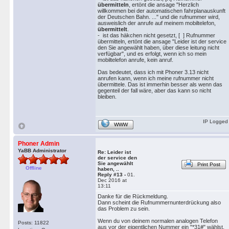
übermitteln
, ertönt die ansage "Herzlich
willkommen bei der automatischen fahrplanauskunft
der Deutschen Bahn. ..." und die rufnummer wird,
ausweislich der anrufe auf meinem mobiltelefon,
übermittelt
.
- ist das häkchen nicht gesetzt, [ ] Rufnummer
übermitteln, ertönt die ansage "Leider ist der service
den Sie angewählt haben, über diese leitung nicht
verfügbar", und es erfolgt, wenn ich so mein
mobiltelefon anrufe, kein anruf.
Das bedeutet, dass ich mit Phoner 3.13 nicht
anrufen kann, wenn ich meine rufnummer nicht
übermittele. Das ist immerhin besser als wenn das
gegenteil der fall wäre, aber das kann so nicht
bleiben.
IP Logged
WWW
Phoner Admin
YaBB Administrator
Re: Leider ist
der service den
Sie angewählt
Print Post
Offline
haben, ..
Reply #13 -
01.
Dec 2016 at
13:11
Danke für die Rückmeldung.
Dann scheint die Rufnummernunterdrückung also
das Problem zu sein.
Wenn du von deinem normalen analogen Telefon
Posts: 11822
aus vor der eigentlichen Nummer ein "*31#" wählst,