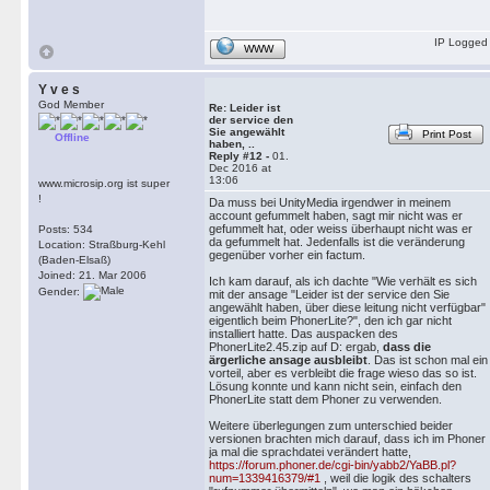
IP Logged
WWW
Y v e s
God Member
Re: Leider ist
der service den
Sie angewählt
Print Post
Offline
haben, ..
Reply #12 -
01.
Dec 2016 at
13:06
www.microsip.org ist super
!
Da muss bei UnityMedia irgendwer in meinem
account gefummelt haben, sagt mir nicht was er
gefummelt hat, oder weiss überhaupt nicht was er
Posts: 534
da gefummelt hat. Jedenfalls ist die veränderung
Location: Straßburg-Kehl
gegenüber vorher ein factum.
(Baden-Elsaß)
Joined: 21. Mar 2006
Ich kam darauf, als ich dachte "Wie verhält es sich
Gender:
mit der ansage "Leider ist der service den Sie
angewählt haben, über diese leitung nicht verfügbar"
eigentlich beim PhonerLite?", den ich gar nicht
installiert hatte. Das auspacken des
PhonerLite2.45.zip auf D: ergab,
dass die
ärgerliche ansage ausbleibt
. Das ist schon mal ein
vorteil, aber es verbleibt die frage wieso das so ist.
Lösung konnte und kann nicht sein, einfach den
PhonerLite statt dem Phoner zu verwenden.
Weitere überlegungen zum unterschied beider
versionen brachten mich darauf, dass ich im Phoner
ja mal die sprachdatei verändert hatte,
https://forum.phoner.de/cgi-bin/yabb2/YaBB.pl?
num=1339416379/#1
, weil die logik des schalters