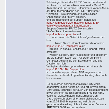
Telefoniegeräte mit der FRITZ!Box verbunden und
wie lauten die internen Rufnummern der Geräte?
Anschlussart und interne Rufnummern können Sie in
der Benutzeroberfläche der FRITZ!Box unter
"Telefonie > Telefoniegeräte" in den Spalten
"Anschluss" und "intern" ablesen.
und die zusendung der support-daten aus
https://avm.de/service/fritzbox/fritzbox-6360-
cable/wissensdatenbank/publication...
,
Support-Daten der FRITZ!Box erstellen
"Rufen Sie im Internetbrowser
http://fritz.box/support.lua
auf,
oder, wenn die Seite nicht aufgerufen werden
kann:
Rufen Sie im Internetbrowser die Adresse
http://169.254.1.1/support.lua
auf.
Klicken Sie auf die Schaltfläche "Support-Daten
erstellen".
Wählen Sie die Option "Speichern" und speichern
Sie die Support-Daten als TXT-Datei auf Ihrem
Computer. Ändern Sie den Dateinamen und das
Dateiformat nicht."
Verfügbar sind die support-daten bei mir nur via
http://192.168.178.1/support.lua
.
Ich habe die support-daten AVM zugesandt und
ihnen obenstehende fragen beantwortet, aber noch
keine antwort.
Heute morgen rief ich nochmal die UnityMedia-
geschäftskunden-hotline an, und erfuhr von einem
UnityMedia-techniker, der auch von diesem problem
privat betroffen ist, ich solle meine Fritz!box 6360
cable auf werkseinstellungen zurücksetzen.
Das zurückschreiben einer alten sicherungsdatei
vom 26.05.2016 bringe nichts, weil die dort
gesicherte einstellung nicht mit der neuen firmware
FRITZ!OS:06.52 korrespondiere.