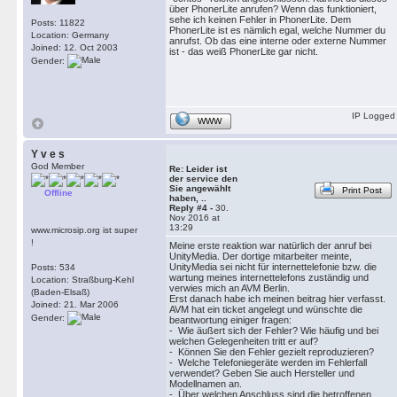
über PhonerLite anrufen? Wenn das funktioniert,
sehe ich keinen Fehler in PhonerLite. Dem
Posts: 11822
PhonerLite ist es nämlich egal, welche Nummer du
Location: Germany
anrufst. Ob das eine interne oder externe Nummer
Joined: 12. Oct 2003
ist - das weiß PhonerLite gar nicht.
Gender:
IP Logged
WWW
Y v e s
God Member
Re: Leider ist
der service den
Sie angewählt
Print Post
Offline
haben, ..
Reply #4 -
30.
Nov 2016 at
13:29
www.microsip.org ist super
!
Meine erste reaktion war natürlich der anruf bei
UnityMedia. Der dortige mitarbeiter meinte,
UnityMedia sei nicht für internettelefonie bzw. die
Posts: 534
wartung meines internettelefons zuständig und
Location: Straßburg-Kehl
verwies mich an AVM Berlin.
(Baden-Elsaß)
Erst danach habe ich meinen beitrag hier verfasst.
Joined: 21. Mar 2006
AVM hat ein ticket angelegt und wünschte die
Gender:
beantwortung einiger fragen:
- Wie äußert sich der Fehler? Wie häufig und bei
welchen Gelegenheiten tritt er auf?
- Können Sie den Fehler gezielt reproduzieren?
- Welche Telefoniegeräte werden im Fehlerfall
verwendet? Geben Sie auch Hersteller und
Modellnamen an.
- Über welchen Anschluss sind die betroffenen