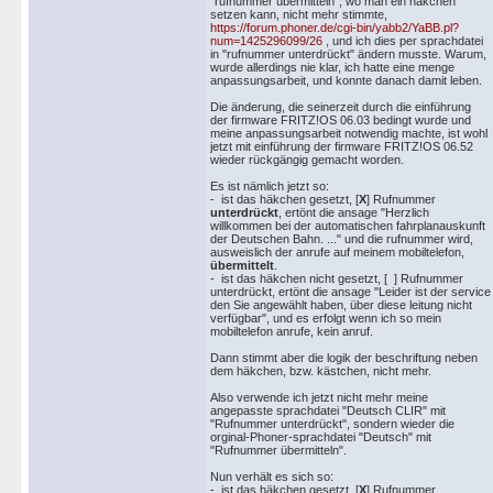
"rufnummer übermitteln", wo man ein häkchen
setzen kann, nicht mehr stimmte,
https://forum.phoner.de/cgi-bin/yabb2/YaBB.pl?
num=1425296099/26
, und ich dies per sprachdatei
in "rufnummer unterdrückt" ändern musste. Warum,
wurde allerdings nie klar, ich hatte eine menge
anpassungsarbeit, und konnte danach damit leben.
Die änderung, die seinerzeit durch die einführung
der firmware FRITZ!OS 06.03 bedingt wurde und
meine anpassungsarbeit notwendig machte, ist wohl
jetzt mit einführung der firmware FRITZ!OS 06.52
wieder rückgängig gemacht worden.
Es ist nämlich jetzt so:
- ist das häkchen gesetzt, [
X
] Rufnummer
unterdrückt
, ertönt die ansage "Herzlich
willkommen bei der automatischen fahrplanauskunft
der Deutschen Bahn. ..." und die rufnummer wird,
ausweislich der anrufe auf meinem mobiltelefon,
übermittelt
.
- ist das häkchen nicht gesetzt, [ ] Rufnummer
unterdrückt, ertönt die ansage "Leider ist der service
den Sie angewählt haben, über diese leitung nicht
verfügbar", und es erfolgt wenn ich so mein
mobiltelefon anrufe, kein anruf.
Dann stimmt aber die logik der beschriftung neben
dem häkchen, bzw. kästchen, nicht mehr.
Also verwende ich jetzt nicht mehr meine
angepasste sprachdatei "Deutsch CLIR" mit
"Rufnummer unterdrückt", sondern wieder die
orginal-Phoner-sprachdatei "Deutsch" mit
"Rufnummer übermitteln".
Nun verhält es sich so:
- ist das häkchen gesetzt, [
X
] Rufnummer