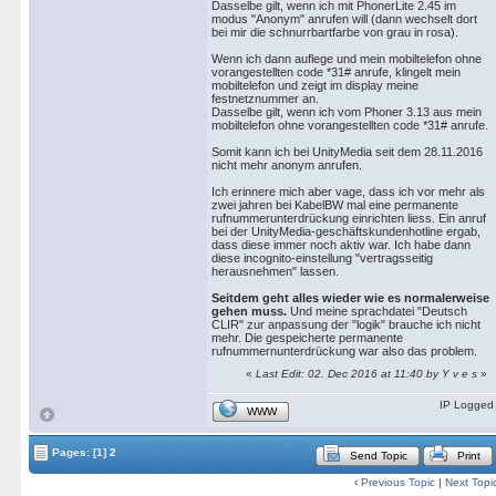
Dasselbe gilt, wenn ich mit PhonerLite 2.45 im
modus "Anonym" anrufen will (dann wechselt dort
bei mir die schnurrbartfarbe von grau in rosa).
Wenn ich dann auflege und mein mobiltelefon ohne
vorangestellten code *31# anrufe, klingelt mein
mobiltelefon und zeigt im display meine
festnetznummer an.
Dasselbe gilt, wenn ich vom Phoner 3.13 aus mein
mobiltelefon ohne vorangestellten code *31# anrufe.
Somit kann ich bei UnityMedia seit dem 28.11.2016
nicht mehr anonym anrufen.
Ich erinnere mich aber vage, dass ich vor mehr als
zwei jahren bei KabelBW mal eine permanente
rufnummerunterdrückung einrichten liess. Ein anruf
bei der UnityMedia-geschäftskundenhotline ergab,
dass diese immer noch aktiv war. Ich habe dann
diese incognito-einstellung "vertragsseitig
herausnehmen" lassen.
Seitdem geht alles wieder wie es normalerweise
gehen muss.
Und meine sprachdatei "Deutsch
CLIR" zur anpassung der "logik" brauche ich nicht
mehr. Die gespeicherte permanente
rufnummernunterdrückung war also das problem.
«
Last Edit: 02. Dec 2016 at 11:40 by Y v e s
»
IP Logged
WWW
Pages:
[1]
2
Send Topic
Print
‹
Previous Topic
|
Next Topi