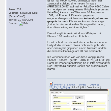
Es ist mal wieder soweit: unmittelbar nach der
!
zwangseinspielung einer neuen firmware
(FRITZ!OS:06.52) auf meiner Fritz!Box 6360 Cable
Posts: 534
am heutigen vormittag seitens UnityMedia (vormals
KabelBW) kann ich auf Windows 10 Pro, version
Location: Straßburg-Kehl
1607, mit Phoner 3.13beta im gegensatz zu
(Baden-Elsaß)
eingehenden gesprächen nun
keine abgehenden
Joined: 21. Mar 2006
gespräche mehr
führen, es kommt die ansage
Gender:
„Leider ist der service den Sie angewählt haben,
über diese leitung nicht verfügbar.“
Dasselbe gilt für mein Windows XP-laptop mit
Phoner 3.10 an derselben Fritz!box.
Es ist nicht das erste mal, dass nach einer neuen
UnityMedia-firmware etwas nicht mehr geht. Vor
über einem jahr ging nach einem firmware-update
die nebenstellenanlage am s0-bus nicht mehr.
Ich verwende nach wie vor diese kongiguration:
Phoner 3.13beta - geräte - 2016-11-28_23.17.38.jpg
Damit lief Phoner monatelang bis zuletzt einwandfrei.
Der UnityMedia-support konnte das problem nicht
klären.
Phoner_3_13beta_-_gerdte_-_2016-11-
28_23_17_38.jpg
( 84 KB | 491 Downloads )