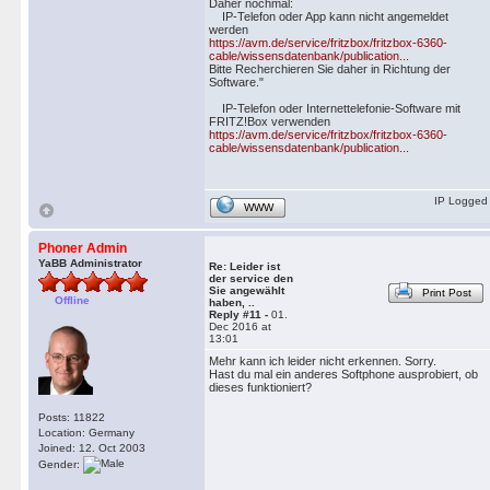
Daher nochmal:
IP-Telefon oder App kann nicht angemeldet
werden
https://avm.de/service/fritzbox/fritzbox-6360-
cable/wissensdatenbank/publication...
Bitte Recherchieren Sie daher in Richtung der
Software."
IP-Telefon oder Internettelefonie-Software mit
FRITZ!Box verwenden
https://avm.de/service/fritzbox/fritzbox-6360-
cable/wissensdatenbank/publication...
IP Logged
WWW
Phoner Admin
YaBB Administrator
Re: Leider ist
der service den
Sie angewählt
Print Post
Offline
haben, ..
Reply #11 -
01.
Dec 2016 at
13:01
Mehr kann ich leider nicht erkennen. Sorry.
Hast du mal ein anderes Softphone ausprobiert, ob
dieses funktioniert?
Posts: 11822
Location: Germany
Joined: 12. Oct 2003
Gender: