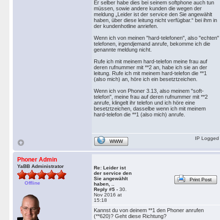
Er selber habe dies bei seinem softphone auch tun
müssen, sowie andere kunden die wegen der
meldung „Leider ist der service den Sie angewählt
haben, über diese leitung nicht verfügbar.“ bei ihm in
der kundenhotline anriefen.
Wenn ich von meinen "hard-telefonen", also "echten"
telefonen, irgendjemand anrufe, bekomme ich die
genannte meldung nicht.
Rufe ich mit meinem hard-telefon meine frau auf
deren rufnummer mit **2 an, habe ich sie an der
leitung. Rufe ich mit meinem hard-telefon die **1
(also mich) an, höre ich ein besetztzeichen.
Wenn ich von Phoner 3.13, also meinem "soft-
telefon", meine frau auf deren rufnummer mit **2
anrufe, klingelt ihr telefon und ich höre eine
besetztzeichen, dasselbe wenn ich mit meinem
hard-telefon die **1 (also mich) anrufe.
IP Logged
WWW
Phoner Admin
YaBB Administrator
Re: Leider ist
der service den
Sie angewählt
Print Post
Offline
haben, ..
Reply #5 -
30.
Nov 2016 at
15:18
Kannst du von deinem **1 den Phoner anrufen
(**620)? Geht diese Richtung?