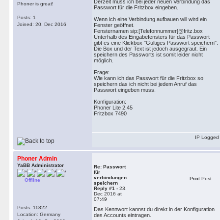
Derzeit muss ich bei jeder neuen Verbindung das
Phoner is great!
Passwort für die Fritzbox eingeben.
Posts: 1
Wenn ich eine Verbindung aufbauen will wird ein
Joined: 20. Dec 2016
Fenster geöffnet.
Fensternamen sip:[Telefonnummer]@fritz.box
Unterhalb des Eingabefensters für das Passwort
gibt es eine Klickbox "Gültiges Passwort speichern".
Die Box und der Text ist jedoch ausgegraut. Ein
speichern des Passworts ist somit leider nicht
möglich.
Frage:
Wie kann ich das Passwort für die Fritzbox so
speichern das ich nicht bei jedem Anruf das
Passwort eingeben muss.
Konfiguration:
Phoner Lite 2.45
Fritzbox 7490
IP Logged
Phoner Admin
YaBB Administrator
Re: Passwort
für
verbindungen
Print Post
Offline
speichern
Reply #1 -
23.
Dec 2016 at
07:49
Posts: 11822
Das Kennwort kannst du direkt in der Konfiguration
Location: Germany
des Accounts eintragen.