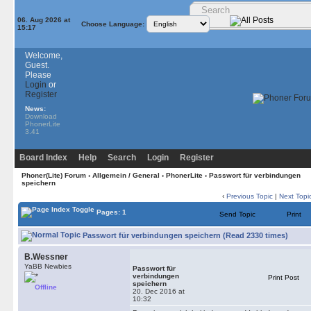
06. Aug 2026 at
Choose Language:
15:17
Welcome,
Guest.
Please
Login
or
Register
News:
Download
PhonerLite
3.41
Board Index
Help
Search
Login
Register
Phoner(Lite) Forum
›
Allgemein / General
›
PhonerLite
› Passwort für verbindungen
speichern
‹
Previous Topic
|
Next Topi
Pages: 1
Send Topic
Print
Passwort für verbindungen speichern (Read 2330 times)
B.Wessner
YaBB Newbies
Passwort für
verbindungen
Print Post
speichern
Offline
20. Dec 2016 at
10:32