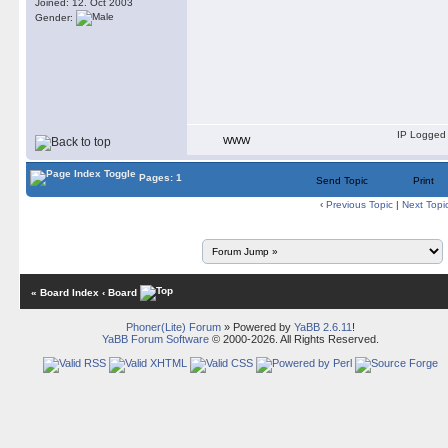
Joined: 12. Oct 2003
Gender:
IP Logged
WWW
Pages: 1
Send Topic
Print
‹
Previous Topic
|
Next Topi
« Board Index
‹ Board
Phoner(Lite) Forum
» Powered by
YaBB 2.6.11
!
YaBB Forum Software
© 2000-2026. All Rights Reserved.