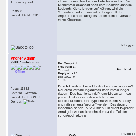
ich nach dem Drücken der Entertaste nichts. Die
Phoner is great!
Rufnummer erscheint nach dem Beenden dann im
Logbuch. Klicke ich dort auf wählen, wird die
Posts: 8
Verbindung sofort einwandfrei hergestellt. Der
Joined: 14. Mar 2016
Angerufene hatte übrigens schon beim 1. Versuch
einen Klingelton.
IP Logged
Phoner Admin
YaBB Administrator
Re: Gespräch
erst beim 2.
Print Post
Versuch
Offline
Reply #1 -
28.
Dec 2017 at
10:35
Du rufst bestimmt eine Mobilfunknummer an, oder?
Posts: 11822
Der erste Verbindungsaufbau kann immer länger
Location: Germany
dauern. Das hat nichts mit PhonerLite zu tun - das
Joined: 12. Oct 2003
passiert mit jedem anderen Telefon auch.
Mobilfunktelefone sind typischerweise im Standby
Gender:
und müssen erst "geortet" werden. Das dauert
manchmal schon 15 Sekunden! Ein direkt folgender
Anruf geht wesentlich schneller, da das Telefon
schon/noch aktiv ist.
IP Logged
WWW