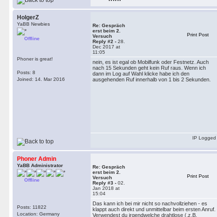
HolgerZ
YaBB Newbies
Re: Gespräch
erst beim 2.
Print Post
Versuch
Offline
Reply #2 -
28.
Dec 2017 at
11:05
Phoner is great!
nein, es ist egal ob Mobilfunk oder Festnetz. Auch
nach 15 Sekunden geht kein Ruf raus. Wenn ich
Posts: 8
dann im Log auf Wahl klicke habe ich den
Joined: 14. Mar 2016
ausgehenden Ruf innerhalb von 1 bis 2 Sekunden.
IP Logged
Phoner Admin
YaBB Administrator
Re: Gespräch
erst beim 2.
Print Post
Versuch
Offline
Reply #3 -
02.
Jan 2018 at
15:04
Das kann ich bei mir nicht so nachvollziehen - es
Posts: 11822
klappt auch direkt und unmittelbar beim ersten Anruf.
Location: Germany
Verwendest du irgendwelche drahtlose (.z.B.