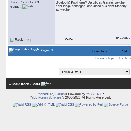
Joined: 12. Oct 2003
Bluetooth) Kopfhörer? Da gibt es Geräte, welche
sehr lange benötigen, ehe diese aus dem Standby
Gender:
aufwachen.
IP Logged
WWW
Pages: 1
Send Topic
Print
‹
Previous Topic
|
Next Topi
« Board Index
‹ Board
Phoner(Lite) Forum
» Powered by
YaBB 2.6.11
!
YaBB Forum Software
© 2000-2026. All Rights Reserved.