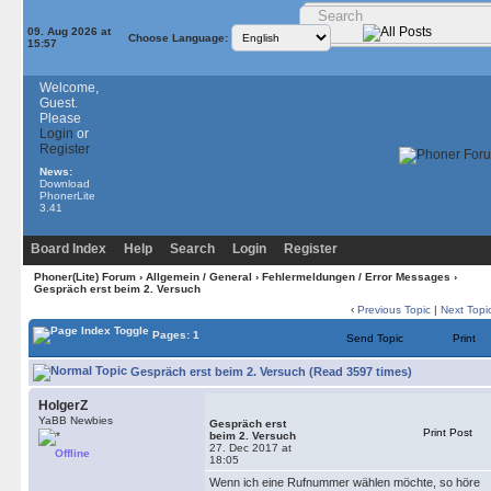
09. Aug 2026 at
Choose Language:
15:57
Welcome,
Guest.
Please
Login
or
Register
News:
Download
PhonerLite
3.41
Board Index
Help
Search
Login
Register
Phoner(Lite) Forum
›
Allgemein / General
›
Fehlermeldungen / Error Messages
›
Gespräch erst beim 2. Versuch
‹
Previous Topic
|
Next Topi
Pages: 1
Send Topic
Print
Gespräch erst beim 2. Versuch (Read 3597 times)
HolgerZ
YaBB Newbies
Gespräch erst
Print Post
beim 2. Versuch
27. Dec 2017 at
Offline
18:05
Wenn ich eine Rufnummer wählen möchte, so höre