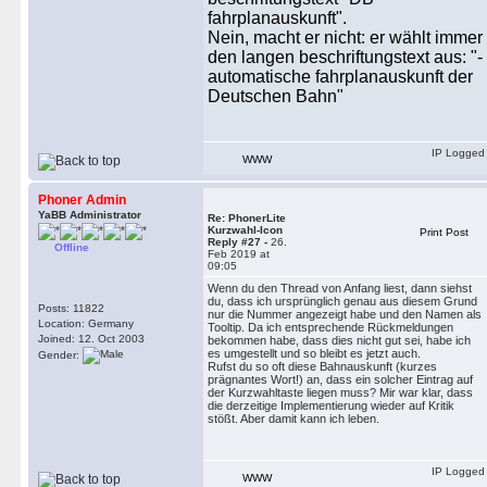
fahrplanauskunft".
Nein, macht er nicht: er wählt immer
den langen beschriftungstext aus: "-
automatische fahrplanauskunft der
Deutschen Bahn"
IP Logged
WWW
Phoner Admin
YaBB Administrator
Re: PhonerLite
Kurzwahl-Icon
Print Post
Reply #27 -
26.
Offline
Feb 2019 at
09:05
Wenn du den Thread von Anfang liest, dann siehst
du, dass ich ursprünglich genau aus diesem Grund
Posts: 11822
nur die Nummer angezeigt habe und den Namen als
Location: Germany
Tooltip. Da ich entsprechende Rückmeldungen
Joined: 12. Oct 2003
bekommen habe, dass dies nicht gut sei, habe ich
es umgestellt und so bleibt es jetzt auch.
Gender:
Rufst du so oft diese Bahnauskunft (kurzes
prägnantes Wort!) an, dass ein solcher Eintrag auf
der Kurzwahltaste liegen muss? Mir war klar, dass
die derzeitige Implementierung wieder auf Kritik
stößt. Aber damit kann ich leben.
IP Logged
WWW