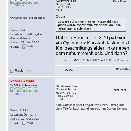
Kurzwahl-Icon
Print Post
Reply #24 -
26.
Offline
Feb 2019 at
08:51
Quote:
www.microsip.org ist super
Es wäre schön wenn es ein Kurzwahl Icon
!
geben würde, womit man mit einem Klick den
Teilnehmer anrufen kann.
Posts: 534
Location: Straßburg-Kehl
Habe in PhonerLite_2.70.
paf.exe
(Baden-Elsaß)
via Optionen > Kurzwahltasten jetzt
Joined: 21. Mar 2006
Gender:
fünf beschriftungsfelder links neben
dem rufnummernblock. Und dann?
«
Last Edit: 26. Feb 2019 at 10:38 by Y v e s
»
IP Logged
WWW
Phoner Admin
YaBB Administrator
Re: PhonerLite
Kurzwahl-Icon
Print Post
Reply #25 -
26.
Offline
Feb 2019 at
08:52
Nun kannst du per Drag&Drop einen Eintrag aus
dem Telefonbuch auf einen solchen Button ziehen.
Posts: 11822
Location: Germany
Joined: 12. Oct 2003
Gender: