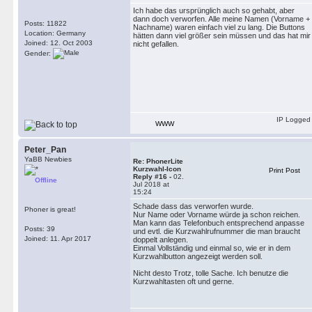
Ich habe das ursprünglich auch so gehabt, aber
dann doch verworfen. Alle meine Namen (Vorname +
Posts: 11822
Nachname) waren einfach viel zu lang. Die Buttons
Location: Germany
hätten dann viel größer sein müssen und das hat mir
Joined: 12. Oct 2003
nicht gefallen.
Gender:
IP Logged
WWW
Peter_Pan
YaBB Newbies
Re: PhonerLite
Kurzwahl-Icon
Print Post
Reply #16 -
02.
Offline
Jul 2018 at
15:24
Schade dass das verworfen wurde.
Phoner is great!
Nur Name oder Vorname würde ja schon reichen.
Man kann das Telefonbuch entsprechend anpasse
Posts: 39
und evtl. die Kurzwahlrufnummer die man braucht
Joined: 11. Apr 2017
doppelt anlegen.
Einmal Vollständig und einmal so, wie er in dem
Kurzwahlbutton angezeigt werden soll.
Nicht desto Trotz, tolle Sache. Ich benutze die
Kurzwahltasten oft und gerne.