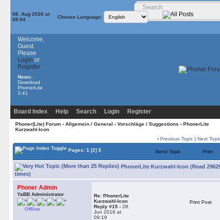
08. Aug 2026 at
Choose Language:
08:04
Welcome,
Guest.
Please
Login
or
Register
News:
Download
PhonerLite
3.41
Board Index
Help
Search
Login
Register
Phoner(Lite) Forum
›
Allgemein / General
›
Vorschläge / Suggestions
› PhonerLite
Kurzwahl-Icon
‹
Previous Topic
|
Next Topi
Pages:
1
[2]
3
Send Topic
Print
PhonerLite Kurzwahl-Icon (Read 2962
times)
Phoner Admin
YaBB Administrator
Re: PhonerLite
Kurzwahl-Icon
Print Post
Reply #15 -
28.
Offline
Jun 2018 at
09:19