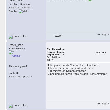
Posts: 11822
Location: Germany
Joined: 12. Oct 2003
Gender:
IP Logged
WWW
Peter_Pan
YaBB Newbies
Re: PhonerLite
Kurzwahl-Icon
Print Post
Reply #19 -
16.
Offline
Jan 2019 at
13:21
Habe grade auf die Version 1.71 aktualisiert.
Phoner is great!
Dabei ist mir sofort aufgefallen, dass die
Kurzwahltasten Namen enthalten.
Posts: 39
Super, und ein riesen Dank an den Programmierer.
Joined: 11. Apr 2017
IP Logged