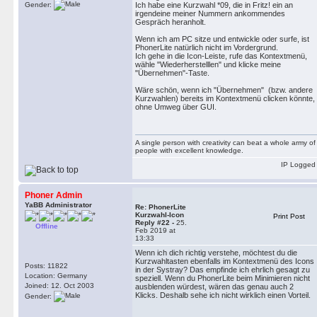
Gender:
Ich habe eine Kurzwahl *09, die in Fritz! ein an
irgendeine meiner Nummern ankommendes
Gespräch heranholt.
Wenn ich am PC sitze und entwickle oder surfe, ist
PhonerLite natürlich nicht im Vordergrund.
Ich gehe in die Icon-Leiste, rufe das Kontextmenü,
wähle "Wiederherstelllen" und klicke meine
"Übernehmen"-Taste.
Wäre schön, wenn ich "Übernehmen" (bzw. andere
Kurzwahlen) bereits im Kontextmenü clicken könnte,
ohne Umweg über GUI.
A single person with creativity can beat a whole army of
people with excellent knowledge.
IP Logged
Phoner Admin
YaBB Administrator
Re: PhonerLite
Kurzwahl-Icon
Print Post
Reply #22 -
25.
Offline
Feb 2019 at
13:33
Wenn ich dich richtig verstehe, möchtest du die
Kurzwahltasten ebenfalls im Kontextmenü des Icons
Posts: 11822
in der Systray? Das empfinde ich ehrlich gesagt zu
Location: Germany
speziell. Wenn du PhonerLite beim Minimieren nicht
Joined: 12. Oct 2003
ausblenden würdest, wären das genau auch 2
Klicks. Deshalb sehe ich nicht wirklich einen Vorteil.
Gender: