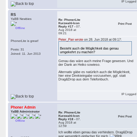
IP Logged
RS
YaBB Newbies
Re: PhonerLite
Kurzwahl-Icon
Print Post
Reply #17 -
07.
Offline
Aug 2018 at
09:21
Peter_Pan wrote
on 28. Jun 2018 at 09:17:
PhonerLite is great!
Besteht auch die Möglichkeit das genau
Posts: 31
umgekehrt zu machen?
Joined: 11. Jun 2013
Genau das wäre auch meine Frage gewesen. Und
der Dank an Heiko sowieso.
Alternativ gäbe es natürlich auch die Möglichkeit,
hier eine Direkteingabe vorzusehen, ggf. statt
Drag&Drop aus dem Telefonbuch.
IP Logged
Phoner Admin
YaBB Administrator
Re: PhonerLite
Kurzwahl-Icon
Print Post
Reply #18 -
07.
Offline
Aug 2018 at
12:59
Ich wollte eben genau das verhindern. Drag&Drop
war wesentlich einfacher für mich