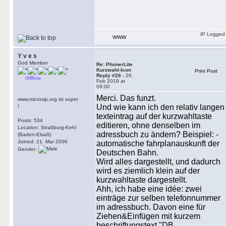
IP Logged
WWW
Y v e s
God Member
Re: PhonerLite
Kurzwahl-Icon
Print Post
Reply #26 -
26.
Offline
Feb 2019 at
09:00
Merci. Das funzt.
www.microsip.org ist super
Und wie kann ich den relativ langen
!
texteintrag auf der kurzwahltaste
Posts: 534
editieren, ohne denselben im
Location: Straßburg-Kehl
adressbuch zu ändern? Beispiel: -
(Baden-Elsaß)
Joined: 21. Mar 2006
automatische fahrplanauskunft der
Gender:
Deutschen Bahn.
Wird alles dargestellt, und dadurch
wird es ziemlich klein auf der
kurzwahltaste dargestellt.
Ahh, ich habe eine idée: zwei
einträge zur selben telefonnummer
im adressbuch. Davon eine für
Ziehen&Einfügen mit kurzem
beschriftungstext "DB