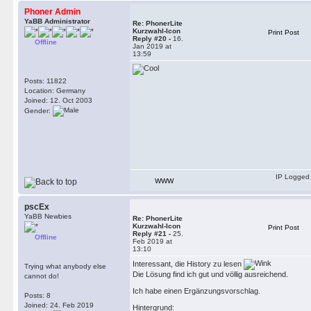
Phoner Admin
YaBB Administrator
Re: PhonerLite
Kurzwahl-Icon
Print Post
Reply #20 -
16.
Offline
Jan 2019 at
13:59
Posts: 11822
Location: Germany
Joined: 12. Oct 2003
Gender:
IP Logged
WWW
pscEx
YaBB Newbies
Re: PhonerLite
Kurzwahl-Icon
Print Post
Reply #21 -
25.
Offline
Feb 2019 at
13:10
Interessant, die History zu lesen
Trying what anybody else
Die Lösung find ich gut und völlig ausreichend.
cannot do!
Ich habe einen Ergänzungsvorschlag.
Posts: 8
Joined: 24. Feb 2019
Hintergrund: