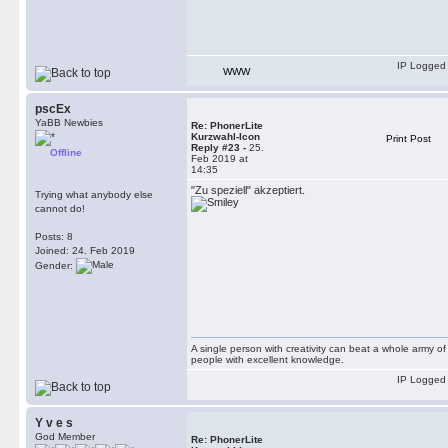
IP Logged
WWW
pscEx
YaBB Newbies
Re: PhonerLite
Kurzwahl-Icon
Print Post
Reply #23 -
25.
Offline
Feb 2019 at
14:35
"Zu speziell" akzeptiert.
Trying what anybody else
cannot do!
Posts: 8
Joined: 24. Feb 2019
Gender:
A single person with creativity can beat a whole army of
people with excellent knowledge.
IP Logged
Y v e s
God Member
Re: PhonerLite