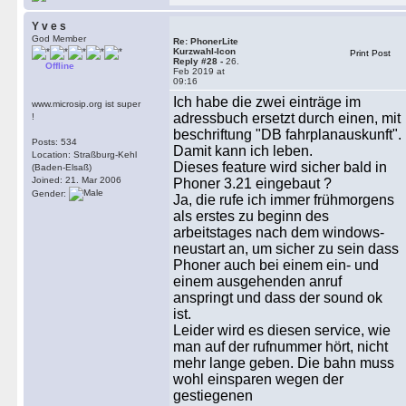
Y v e s
God Member
Re: PhonerLite
Kurzwahl-Icon
Print Post
Reply #28 -
26.
Offline
Feb 2019 at
09:16
Ich habe die zwei einträge im
www.microsip.org ist super
adressbuch ersetzt durch einen, mit
!
beschriftung "DB fahrplanauskunft".
Posts: 534
Damit kann ich leben.
Location: Straßburg-Kehl
Dieses feature wird sicher bald in
(Baden-Elsaß)
Joined: 21. Mar 2006
Phoner 3.21 eingebaut ?
Gender:
Ja, die rufe ich immer frühmorgens
als erstes zu beginn des
arbeitstages nach dem windows-
neustart an, um sicher zu sein dass
Phoner auch bei einem ein- und
einem ausgehenden anruf
anspringt und dass der sound ok
ist.
Leider wird es diesen service, wie
man auf der rufnummer hört, nicht
mehr lange geben. Die bahn muss
wohl einsparen wegen der
gestiegenen