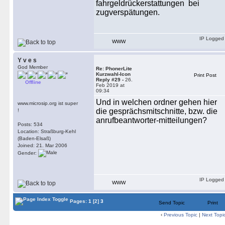
fahrgeldrückerstattungen bei
zugverspätungen.
IP Logged
WWW
Y v e s
God Member
Re: PhonerLite
Kurzwahl-Icon
Print Post
Reply #29 -
26.
Offline
Feb 2019 at
09:34
Und in welchen ordner gehen hier
www.microsip.org ist super
die gesprächsmitschnitte, bzw. die
!
anrufbeantworter-mitteilungen?
Posts: 534
Location: Straßburg-Kehl
(Baden-Elsaß)
Joined: 21. Mar 2006
Gender:
IP Logged
WWW
Pages:
1
[2]
3
Send Topic
Print
‹
Previous Topic
|
Next Topi