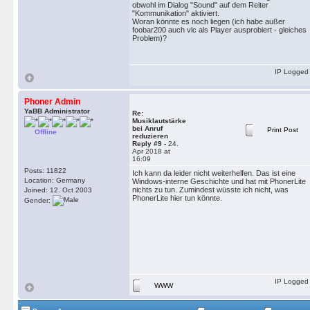
obwohl im Dialog "Sound" auf dem Reiter
"Kommunikation" aktiviert.
Woran könnte es noch liegen (ich habe außer
foobar200 auch vlc als Player ausprobiert - gleiches
Problem)?
IP Logged
Phoner Admin
YaBB Administrator
Re:
Musiklautstärke
bei Anruf
Print Post
Offline
reduzieren
Reply #9 -
24.
Apr 2018 at
16:09
Posts: 11822
Ich kann da leider nicht weiterhelfen. Das ist eine
Location: Germany
Windows-interne Geschichte und hat mit PhonerLite
nichts zu tun. Zumindest wüsste ich nicht, was
Joined: 12. Oct 2003
PhonerLite hier tun könnte.
Gender:
IP Logged
WWW