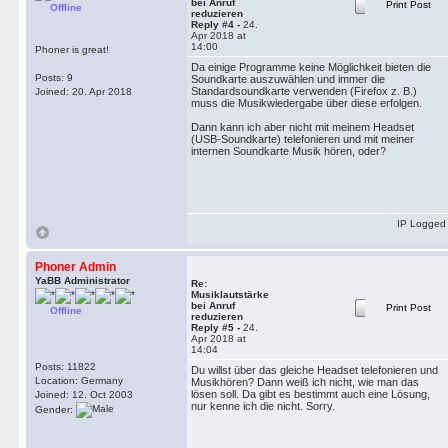
bei Anruf
Print Post
Offline
reduzieren
Reply #4 -
24.
Apr 2018 at
14:00
Phoner is great!
Da einige Programme keine Möglichkeit bieten die
Posts: 9
Soundkarte auszuwählen und immer die
Standardsoundkarte verwenden (Firefox z. B.)
Joined: 20. Apr 2018
muss die Musikwiedergabe über diese erfolgen.
Dann kann ich aber nicht mit meinem Headset
(USB-Soundkarte) telefonieren und mit meiner
internen Soundkarte Musik hören, oder?
IP Logged
Phoner Admin
YaBB Administrator
Re:
Musiklautstärke
bei Anruf
Print Post
Offline
reduzieren
Reply #5 -
24.
Apr 2018 at
14:04
Posts: 11822
Du willst über das gleiche Headset telefonieren und
Location: Germany
Musikhören? Dann weiß ich nicht, wie man das
lösen soll. Da gibt es bestimmt auch eine Lösung,
Joined: 12. Oct 2003
nur kenne ich die nicht. Sorry.
Gender: