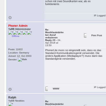
schon mit zwei Soundkarten war, als es
funktionierte.
IP Logged
Phoner Admin
YaBB Administrator
Re:
Musiklautstärke
bei Anruf
Print Post
Offline
reduzieren
Reply #3 -
24.
Apr 2018 at
13:50
Posts: 11822
PhonerLite muss so eingestellt sein, dass es das
Location: Germany
Standard-Kommunikationsgerät verwendet. Die
andere Applikation (Mediaplayer?) muss dann das
Joined: 12. Oct 2003
Standardgerät verwenden.
Gender:
IP Logged
WWW
Ralph
YaBB Newbies
Re:
Musiklautstärke