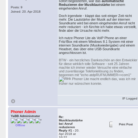
sofort begeisterten, war das
automatische
Reduzieren der Musiklautstärke
bei einem
Posts: 9
eingehenden Anruf.
Joined: 20. Apr 2018
Doch irgendwie - klappt das seit einiger Zeit nicht
mehr. Die Lautstärke der Musik auf der internen
Soundkarte wird bei einem eingehenden Anruf nicht
mehr reduziert - ich fürchte ich habe etwas verstellt,
finde aber die Ursache nicht mehr.
Ich nutze Phoner Lite als VoIP Phone an einer
Fritz!Box mit einem Windows 8.1 System mit einer
internen Soundkarte (Musikwiedergabe) und einem
Headset, das über eine USB-Soundkarte
angeschlossen ist.
BTW - ein herzliches Dankeschön an den Entwickler
für diese wirklich tolle Software - seit 25 Jahren
machte ich immer wieder Versuche eine einfache
und zuverlässige Telefonielösung zu finden,
begonnen mit "echo atdpRUFNUMMER>>com1"
Phoner Lite macht endlich das, was ich mir
früher nur wünschen konnte.
IP Logged
Phoner Admin
YaBB Administrator
Re:
Musiklautstärke
bei Anruf
Print Post
Offline
reduzieren
Reply #1 -
20.
Apr 2018 at
10:22