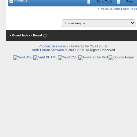
Pages: 1
Send Topic
Print
‹
Previous Topic
|
Next Topi
« Board Index
‹ Board
Phoner(Lite) Forum
» Powered by
YaBB 2.6.11
!
YaBB Forum Software
© 2000-2026. All Rights Reserved.