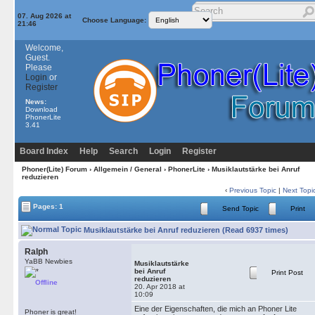
07. Aug 2026 at
Choose Language:
21:46
Welcome,
Guest.
Please
Login
or
Register
News:
Download
PhonerLite
3.41
Board Index
Help
Search
Login
Register
Phoner(Lite) Forum
›
Allgemein / General
›
PhonerLite
› Musiklautstärke bei Anruf
reduzieren
‹
Previous Topic
|
Next Topi
Pages: 1
Send Topic
Print
Musiklautstärke bei Anruf reduzieren (Read 6937 times)
Ralph
YaBB Newbies
Musiklautstärke
bei Anruf
Print Post
reduzieren
Offline
20. Apr 2018 at
10:09
Eine der Eigenschaften, die mich an Phoner Lite
Phoner is great!