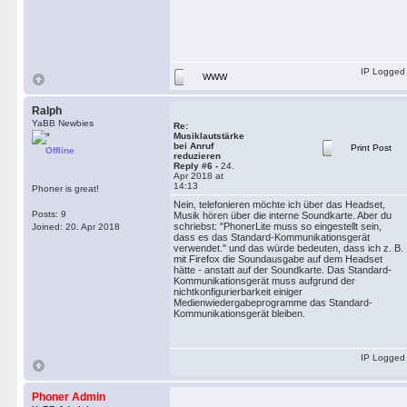
IP Logged
WWW
Ralph
YaBB Newbies
Re:
Musiklautstärke
bei Anruf
Print Post
Offline
reduzieren
Reply #6 -
24.
Apr 2018 at
14:13
Phoner is great!
Nein, telefonieren möchte ich über das Headset,
Posts: 9
Musik hören über die interne Soundkarte. Aber du
schriebst: "PhonerLite muss so eingestellt sein,
Joined: 20. Apr 2018
dass es das Standard-Kommunikationsgerät
verwendet." und das würde bedeuten, dass ich z. B.
mit Firefox die Soundausgabe auf dem Headset
hätte - anstatt auf der Soundkarte. Das Standard-
Kommunikationsgerät muss aufgrund der
nichtkonfigurierbarkeit einiger
Medienwiedergabeprogramme das Standard-
Kommunikationsgerät bleiben.
IP Logged
Phoner Admin