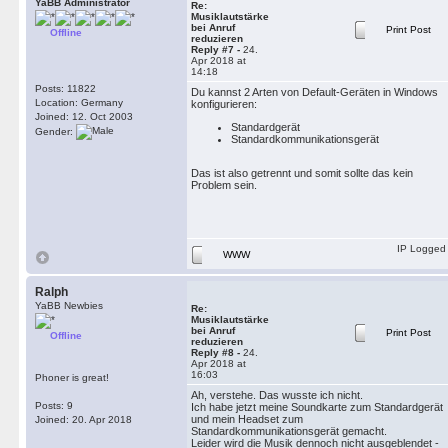
YaBB Administrator
Re:
Musiklautstärke
bei Anruf
Print Post
Offline
reduzieren
Reply #7 -
24.
Apr 2018 at
14:18
Posts: 11822
Du kannst 2 Arten von Default-Geräten in Windows
Location: Germany
konfigurieren:
Joined: 12. Oct 2003
Standardgerät
Gender:
Standardkommunikationsgerät
Das ist also getrennt und somit sollte das kein
Problem sein.
IP Logged
WWW
Ralph
YaBB Newbies
Re:
Musiklautstärke
bei Anruf
Print Post
Offline
reduzieren
Reply #8 -
24.
Apr 2018 at
16:03
Phoner is great!
Ah, verstehe. Das wusste ich nicht.
Posts: 9
Ich habe jetzt meine Soundkarte zum Standardgerät
und mein Headset zum
Joined: 20. Apr 2018
Standardkommunikationsgerät gemacht.
Leider wird die Musik dennoch nicht ausgeblendet -