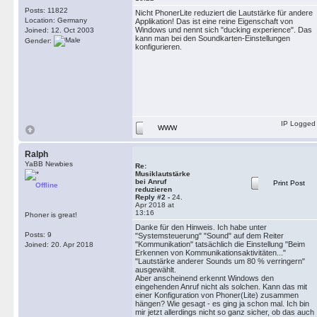
Posts: 11822
Nicht PhonerLite reduziert die Lautstärke für andere
Location: Germany
Applikation! Das ist eine reine Eigenschaft von
Windows und nennt sich "ducking experience". Das
Joined: 12. Oct 2003
kann man bei den Soundkarten-Einstellungen
Gender:
konfigurieren.
IP Logged
WWW
Ralph
YaBB Newbies
Re:
Musiklautstärke
bei Anruf
Print Post
Offline
reduzieren
Reply #2 -
24.
Apr 2018 at
13:16
Phoner is great!
Danke für den Hinweis. Ich habe unter
Posts: 9
"Systemsteuerung" "Sound" auf dem Reiter
"Kommunikation" tatsächlich die Einstellung "Beim
Joined: 20. Apr 2018
Erkennen von Kommunikationsaktivitäten..."
"Lautstärke anderer Sounds um 80 % verringern"
ausgewählt.
Aber anscheinend erkennt Windows den
eingehenden Anruf nicht als solchen. Kann das mit
einer Konfiguration von Phoner(Lite) zusammen
hängen? Wie gesagt - es ging ja schon mal. Ich bin
mir jetzt allerdings nicht so ganz sicher, ob das auch