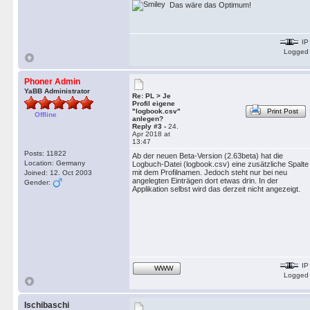
Das wäre das Optimum!
IP
Logged
Phoner Admin
YaBB Administrator
Re: PL > Je
Profil eigene
"logbook.csv"
Print Post
Offline
anlegen?
Reply #3 -
24.
Apr 2018 at
13:47
Posts: 11822
Ab der neuen Beta-Version (2.63beta) hat die
Location: Germany
Logbuch-Datei (logbook.csv) eine zusätzliche Spalte
mit dem Profilnamen. Jedoch steht nur bei neu
Joined: 12. Oct 2003
angelegten Einträgen dort etwas drin. In der
Gender:
Applikation selbst wird das derzeit nicht angezeigt.
IP
WWW
Logged
Ischibaschi