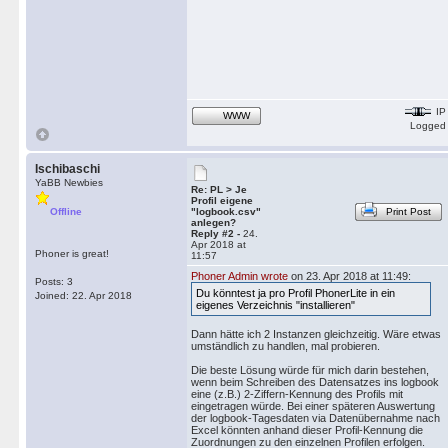
IP
WWW
Logged
Ischibaschi
YaBB Newbies
Re: PL > Je
Profil eigene
Offline
"logbook.csv"
Print Post
anlegen?
Reply #2 -
24.
Apr 2018 at
Phoner is great!
11:57
Phoner Admin wrote
on 23. Apr 2018 at 11:49:
Posts: 3
Du könntest ja pro Profil PhonerLite in ein
Joined: 22. Apr 2018
eigenes Verzeichnis "installieren"
Dann hätte ich 2 Instanzen gleichzeitig. Wäre etwas
umständlich zu handlen, mal probieren.
Die beste Lösung würde für mich darin bestehen,
wenn beim Schreiben des Datensatzes ins logbook
eine (z.B.) 2-Ziffern-Kennung des Profils mit
eingetragen würde. Bei einer späteren Auswertung
der logbook-Tagesdaten via Datenübernahme nach
Excel könnten anhand dieser Profil-Kennung die
Zuordnungen zu den einzelnen Profilen erfolgen.