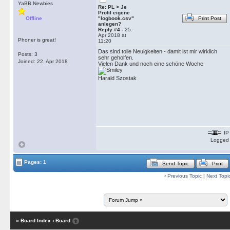
YaBB Newbies
Re: PL > Je
Profil eigene
Offline
"logbook.csv"
Print Post
anlegen?
Reply #4 -
25.
Apr 2018 at
Phoner is great!
11:20
Das sind tolle Neuigkeiten - damit ist mir wirklich
Posts: 3
sehr geholfen.
Joined: 22. Apr 2018
Vielen Dank und noch eine schöne Woche
Harald Szostak
IP
Logged
Pages: 1
Send Topic
Print
‹
Previous Topic
|
Next Topi
« Board Index
‹ Board