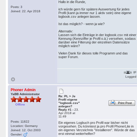
Hallo in die Runde,
Posts: 3
ich würde gern für spätere Auswertung für jedes
Joined: 22. Apr 2018
Profil (kann ja immer nur 1 aktiv sein) eine eigene
logbook.csv anlegen lassen.
Ist das möglich? - wenn ja wie?
Alternativ:
Lassen sich die Einträge in der logbook.csv mit einer
Kennung (Kennziffer je Profil o.ä.) versehen, sodass
darüber eine Filterung der einzelnen Datensätze
möglich wäre?
Vielen Dank für dieses tolle Programm und das
super Forum.
IP
Logged
Phoner Admin
YaBB Administrator
Re: PL > Je
Profil eigene
"logbook.csv"
Print Post
Offline
anlegen?
Reply #1 -
23.
Apr 2018 at
11:49
Posts: 11822
Ein eigenes Logbuch pro Profil war bisher nicht
Location: Germany
vorgesehen. Du könntest ja pro Profil PhonerLite in
ein eigenes Verzeichnis "installieren". Würde dir das
Joined: 12. Oct 2003
erst einmal weiterhelfen?
Gender: