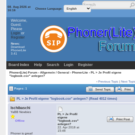
08. Aug 2026 at
Choose Language:
16:16
Welcome,
Guest.
Please
Login
or
Register
News:
Download
PhonerLite
3.41
Board Index
Help
Search
Login
Register
Phoner(Lite) Forum
›
Allgemein / General
›
PhonerLite
› PL > Je Profil eigene
"logbook.csv" anlegen?
‹
Previous Topic
|
Next Topi
Pages: 1
Send Topic
Print
PL > Je Profil eigene "logbook.csv" anlegen? (Read 4012 times)
Ischibaschi
YaBB Newbies
PL > Je Profil
eigene
Print Post
Offline
"logbook.csv"
anlegen?
22. Apr 2018 at
15:46
Phoner is great!