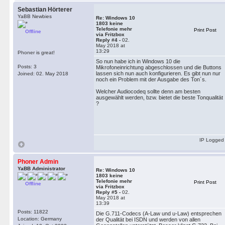
Sebastian Hörterer
YaBB Newbies
Re: Windows 10
1803 keine
Telefonie mehr
Print Post
Offline
via Fritzbox
Reply #4 -
02.
May 2018 at
13:29
Phoner is great!
So nun habe ich in Windows 10 die
Posts: 3
Mikrofoneinrichtung abgeschlossen und die Buttons
lassen sich nun auch konfigurieren. Es gibt nun nur
Joined: 02. May 2018
noch ein Problem mit der Ausgabe des Ton´s.
Welcher Audiocodeq sollte denn am besten
ausgewählt werden, bzw. bietet die beste Tonqualität
?
IP Logged
Phoner Admin
YaBB Administrator
Re: Windows 10
1803 keine
Telefonie mehr
Print Post
Offline
via Fritzbox
Reply #5 -
02.
May 2018 at
13:39
Posts: 11822
Die G.711-Codecs (A-Law und u-Law) entsprechen
Location: Germany
der Qualität bei ISDN und werden von allen