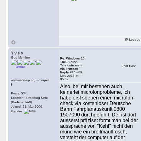
IP Logged
Y v e s
God Member
Re: Windows 10
1803 keine
Telefonie mehr
Print Post
Offline
via Fritzbox
Reply #10 -
09.
May 2018 at
05:39
www.microsip.org ist super
!
Also, bei mir bestehen auch
keinerlei microfonprobleme, ich
Posts: 534
habe erst soeben einen microfon-
Location: Straßburg-Kehl
(Baden-Elsaß)
check via kostenloser Deutsche
Joined: 21. Mar 2006
Bahn Fahrplanauskunft 0800
Gender:
1507090 durchgeführt. Der ist dort
äusserst präzise: formt man bei der
aussprache von "K
e
hl" nicht den
mund wie ein breitmaulfrosch,
versteht der computer auf der