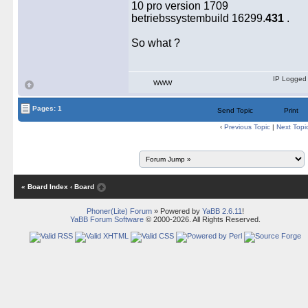
10 pro version 1709
betriebssystembuild 16299.
431
.
So what ?
IP Logged
WWW
Pages: 1
Send Topic
Print
‹
Previous Topic
|
Next Topi
« Board Index
‹ Board
Phoner(Lite) Forum
» Powered by
YaBB 2.6.11
!
YaBB Forum Software
© 2000-2026. All Rights Reserved.