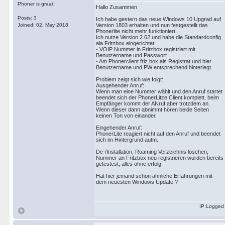
Phoner is great!
Hallo Zusammen
Posts: 3
Ich habe gestern das neue Windows 10 Upgrad auf
Joined: 02. May 2018
Version 1803 erhalten und nun festgestellt das
Phonerlite nicht mehr funktioniert.
Ich nutze Version 2.62 und habe die Standardconfig
ala Fritzbox eingerichtet:
- VOIP Nummer in Fritzbox registriert mit
Benutzername und Passwort
- Am Phonerclient friz.box als Registrat und hier
Benutzername und PW entsprechend hinterlegt.
Problem zeigt sich wie folgt:
Ausgehender Anruf:
Wenn man eine Nummer wählt und den Anruf startet
beendet sich der PhonerLitze Client komplett, beim
Empfänger kommt der ANruf aber trotzdem an.
Wenn dieser dann abnimmt hören beide Seiten
keinen Ton von einander.
Eingehender Anruf:
PhonerLite reagiert nicht auf den Anruf und beendet
sich im Hintergrund autm.
De-/Installation, Roaming Verzeichnis löschen,
Nummer an Fritzbox neu registrieren wurden bereits
getestest, alles ohne erfolg.
Hat hier jemand schon ähnliche Erfahrungen mit
dem neuesten Windows Update ?
IP Logged