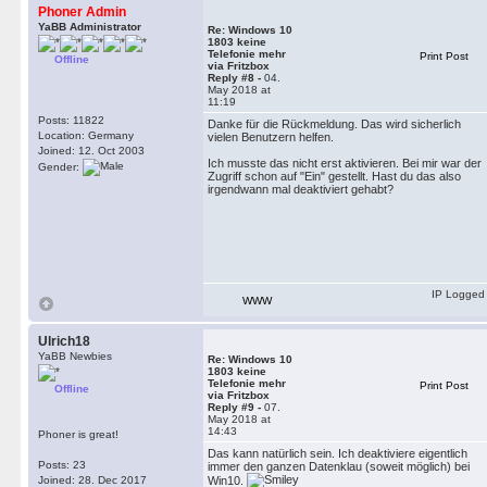
Phoner Admin
YaBB Administrator
Re: Windows 10
1803 keine
Telefonie mehr
Print Post
Offline
via Fritzbox
Reply #8 -
04.
May 2018 at
11:19
Posts: 11822
Danke für die Rückmeldung. Das wird sicherlich
Location: Germany
vielen Benutzern helfen.
Joined: 12. Oct 2003
Ich musste das nicht erst aktivieren. Bei mir war der
Gender:
Zugriff schon auf "Ein" gestellt. Hast du das also
irgendwann mal deaktiviert gehabt?
IP Logged
WWW
Ulrich18
YaBB Newbies
Re: Windows 10
1803 keine
Telefonie mehr
Print Post
Offline
via Fritzbox
Reply #9 -
07.
May 2018 at
14:43
Phoner is great!
Das kann natürlich sein. Ich deaktiviere eigentlich
Posts: 23
immer den ganzen Datenklau (soweit möglich) bei
Win10.
Joined: 28. Dec 2017