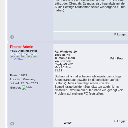
Client noch offen. Sobald ich das 2te Kreu entferne
stürzt der Client ab. Es muss also irgendwie mit den
Audio Settings (Aufnahme sowie wiedergabe zu tun
haben)
IP Logged
Phoner Admin
YaBB Administrator
Re: Windows 10
1803 keine
Telefonie mehr
Print Post
Offline
via Fritzbox
Reply #3 -
02.
May 2018 at
13:13
Posts: 11822
Du kannst ja mal schauen, ob jeweils die richtige
Location: Germany
Soundkarte ausgewählt ist (Rechtsklick auf die
Buttons). Man kann abgesehen von der
Joined: 12. Oct 2003
Samplingrate bei den Soundkarten auch nichts
Gender:
einstellen - warum auch. Ich kann wie gesagt kein
Problem auf meinem PC feststellen.
IP Logged
WWW