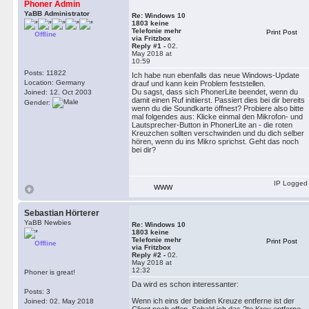
Phoner Admin
YaBB Administrator
Re: Windows 10
1803 keine
Telefonie mehr
Print Post
Offline
via Fritzbox
Reply #1 -
02.
May 2018 at
10:59
Posts: 11822
Ich habe nun ebenfalls das neue Windows-Update
Location: Germany
drauf und kann kein Problem feststellen.
Du sagst, dass sich PhonerLite beendet, wenn du
Joined: 12. Oct 2003
damit einen Ruf initiierst. Passiert dies bei dir bereits
Gender:
wenn du die Soundkarte öffnest? Probiere also bitte
mal folgendes aus: Klicke einmal den Mikrofon- und
Lautsprecher-Button in PhonerLite an - die roten
Kreuzchen sollten verschwinden und du dich selber
hören, wenn du ins Mikro sprichst. Geht das noch
bei dir?
IP Logged
WWW
Sebastian Hörterer
YaBB Newbies
Re: Windows 10
1803 keine
Telefonie mehr
Print Post
Offline
via Fritzbox
Reply #2 -
02.
May 2018 at
12:32
Phoner is great!
Da wird es schon interessanter:
Posts: 3
Wenn ich eins der beiden Kreuze entferne ist der
Joined: 02. May 2018