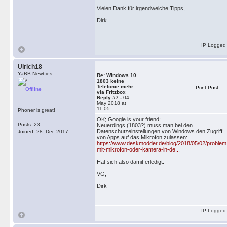
Vielen Dank für irgendwelche Tipps,
Dirk
IP Logged
Ulrich18
YaBB Newbies
Re: Windows 10
1803 keine
Telefonie mehr
Print Post
Offline
via Fritzbox
Reply #7 -
04.
May 2018 at
11:05
Phoner is great!
OK; Google is your friend:
Posts: 23
Neuerdings (1803?) muss man bei den
Datenschutzeinstellungen von Windows den Zugriff
Joined: 28. Dec 2017
von Apps auf das Mikrofon zulassen:
https://www.deskmodder.de/blog/2018/05/02/problem
mit-mikrofon-oder-kamera-in-de...
Hat sich also damit erledigt.
VG,
Dirk
IP Logged