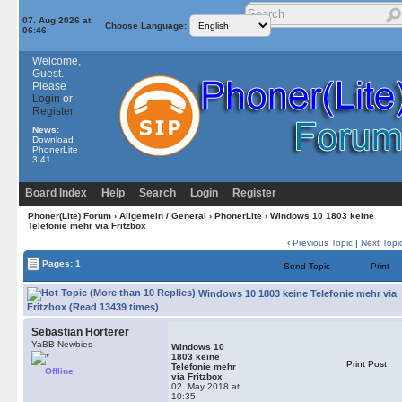
07. Aug 2026 at
Choose Language:
06:46
Welcome,
Guest.
Please
Login
or
Register
News:
Download
PhonerLite
3.41
Board Index
Help
Search
Login
Register
Phoner(Lite) Forum
›
Allgemein / General
›
PhonerLite
› Windows 10 1803 keine
Telefonie mehr via Fritzbox
‹
Previous Topic
|
Next Topi
Pages: 1
Send Topic
Print
Windows 10 1803 keine Telefonie mehr via
Fritzbox (Read 13439 times)
Sebastian Hörterer
YaBB Newbies
Windows 10
1803 keine
Print Post
Telefonie mehr
Offline
via Fritzbox
02. May 2018 at
10:35