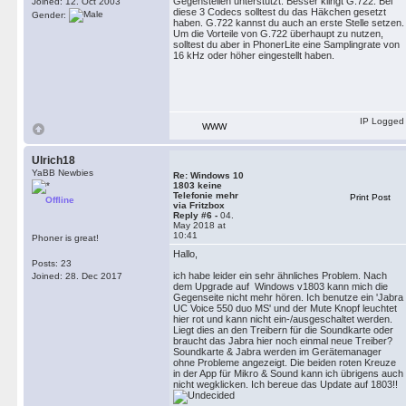
Gegenstellen unterstützt. Besser klingt G.722. Bei
Joined: 12. Oct 2003
diese 3 Codecs solltest du das Häkchen gesetzt
Gender:
haben. G.722 kannst du auch an erste Stelle setzen.
Um die Vorteile von G.722 überhaupt zu nutzen,
solltest du aber in PhonerLite eine Samplingrate von
16 kHz oder höher eingestellt haben.
IP Logged
WWW
Ulrich18
YaBB Newbies
Re: Windows 10
1803 keine
Telefonie mehr
Print Post
Offline
via Fritzbox
Reply #6 -
04.
May 2018 at
10:41
Phoner is great!
Hallo,
Posts: 23
ich habe leider ein sehr ähnliches Problem. Nach
Joined: 28. Dec 2017
dem Upgrade auf Windows v1803 kann mich die
Gegenseite nicht mehr hören. Ich benutze ein 'Jabra
UC Voice 550 duo MS' und der Mute Knopf leuchtet
hier rot und kann nicht ein-/ausgeschaltet werden.
Liegt dies an den Treibern für die Soundkarte oder
braucht das Jabra hier noch einmal neue Treiber?
Soundkarte & Jabra werden im Gerätemanager
ohne Probleme angezeigt. Die beiden roten Kreuze
in der App für Mikro & Sound kann ich übrigens auch
nicht wegklicken. Ich bereue das Update auf 1803!!