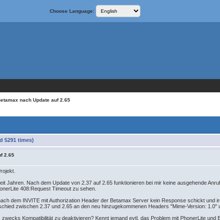
Choose Language:
Betamax nach Update auf 2.65
d 5291 times)
f 2.65
rojekt.
seit Jahren. Nach dem Update von 2.37 auf 2.65 funktionieren bei mir keine ausgehende An
honerLite 408:Request Timeout zu sehen.
 nach dem INVITE mit Authorization Header der Betamax Server kein Response schickt und 
schied zwischen 2.37 und 2.65 an den neu hinzugekommenen Headers "Mime-Version: 1.0" u
s zwecks Kompatibilität zu deaktivieren? Kennt jemand evtl. das Problem mit PhonerLite und