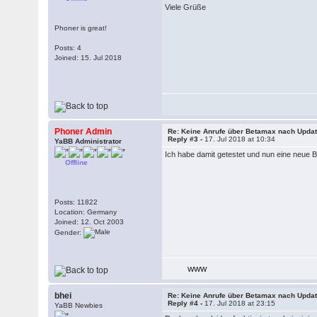
Viele Grüße
Phoner is great!
Posts: 4
Joined: 15. Jul 2018
Phoner Admin
Re: Keine Anrufe über Betamax nach Updat
Reply #3 -
17. Jul 2018 at 10:34
YaBB Administrator
Ich habe damit getestet und nun eine neue Be
Offline
Posts: 11822
Location: Germany
Joined: 12. Oct 2003
Gender:
WWW
bhei
Re: Keine Anrufe über Betamax nach Updat
Reply #4 -
17. Jul 2018 at 23:15
YaBB Newbies