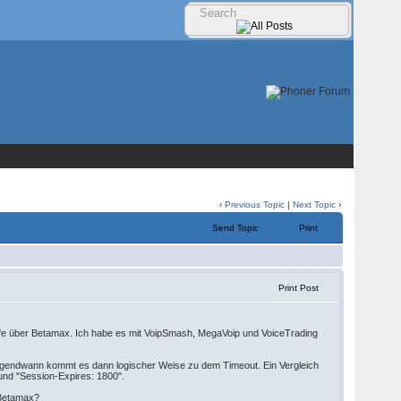
‹
Previous Topic
|
Next Topic
›
Send Topic
Print
Print Post
rufe über Betamax. Ich habe es mit VoipSmash, MegaVoip und VoiceTrading
irgendwann kommt es dann logischer Weise zu dem Timeout. Ein Vergleich
nd "Session-Expires: 1800".
 Betamax?