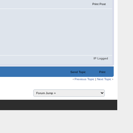
Print Post
IP Logged
Send Topic
Print
‹
Previous Topic
|
Next Topic
›