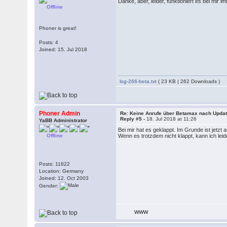
Danke, aber, leider, funktioniert es bei mir 
Offline
Phoner is great!
Posts: 4
Joined: 15. Jul 2018
log-266-beta.txt
( 23 KB | 262 Downloads )
Phoner Admin
Re: Keine Anrufe über Betamax nach Updat
Reply #5 -
18. Jul 2018 at 11:26
YaBB Administrator
Bei mir hat es geklappt. Im Grunde ist jetz
Offline
Wenn es trotzdem nicht klappt, kann ich lei
Posts: 11822
Location: Germany
Joined: 12. Oct 2003
Gender:
WWW