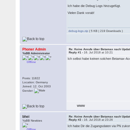
Ich habe die Debug Logs hinzugefügt.
Vielen Dank vorab!
debug-logs.zip
( 5 KB | 219 Downloads )
Phoner Admin
Re: Keine Anrufe über Betamax nach Updat
Reply #1 -
16. Jul 2018 at 10:21
YaBB Administrator
Ich selbst habe keinen solchen Betamax-Acc
Offline
Posts: 11822
Location: Germany
Joined: 12. Oct 2003
Gender:
WWW
bhei
Re: Keine Anrufe über Betamax nach Updat
Reply #2 -
16. Jul 2018 at 23:26
YaBB Newbies
Ich habe Dir die Zugangsdaten via PN zuk
Offline