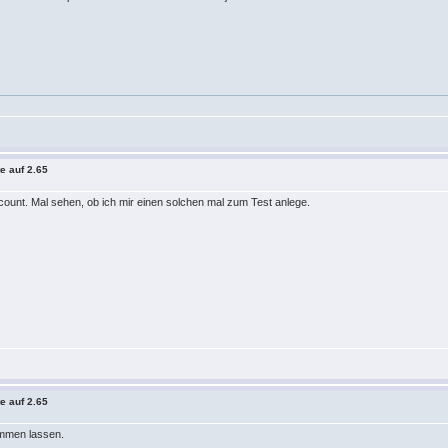
e auf 2.65
ount. Mal sehen, ob ich mir einen solchen mal zum Test anlege.
e auf 2.65
ommen lassen.