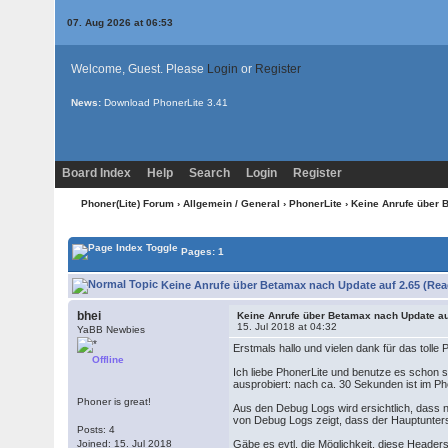
07. Aug 2026 at 06:53
Welcome, Guest. Please
Login
or
Register
News:
Download PhonerLite
3.41
Board Index
Help
Search
Login
Register
Phoner(Lite) Forum
›
Allgemein / General
›
PhonerLite
› Keine Anrufe über 
Pages: 1
Keine Anrufe über Betamax nach Update auf 2.65 (Rea
bhei
Keine Anrufe über Betamax nach Update au
15. Jul 2018 at 04:32
YaBB Newbies
Erstmals hallo und vielen dank für das tolle P
Offline
Ich liebe PhonerLite und benutze es schon 
ausprobiert: nach ca. 30 Sekunden ist im P
Phoner is great!
Aus den Debug Logs wird ersichtlich, dass
von Debug Logs zeigt, dass der Hauptunter
Posts: 4
Joined: 15. Jul 2018
Gäbe es evtl. die Möglichkeit, diese Header