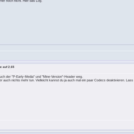
immer noch nicht. Hier das Log.
e auf 2.65
t auch der "P-Early-Media" und "Mine-Version"-Header weg.
der auch nichts mehr tun. Vielleicht kannst du ja auch mal ein paar Codecs deaktivieren. Las