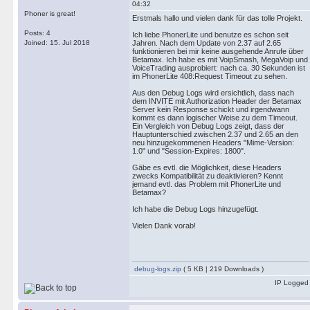
04:32
Phoner is great!
Erstmals hallo und vielen dank für das tolle Projekt.
Posts: 4
Ich liebe PhonerLite und benutze es schon seit
Joined: 15. Jul 2018
Jahren. Nach dem Update von 2.37 auf 2.65
funktionieren bei mir keine ausgehende Anrufe über
Betamax. Ich habe es mit VoipSmash, MegaVoip und
VoiceTrading ausprobiert: nach ca. 30 Sekunden ist
im PhonerLite 408:Request Timeout zu sehen.
Aus den Debug Logs wird ersichtlich, dass nach
dem INVITE mit Authorization Header der Betamax
Server kein Response schickt und irgendwann
kommt es dann logischer Weise zu dem Timeout.
Ein Vergleich von Debug Logs zeigt, dass der
Hauptunterschied zwischen 2.37 und 2.65 an den
neu hinzugekommenen Headers "Mime-Version:
1.0" und "Session-Expires: 1800".
Gäbe es evtl. die Möglichkeit, diese Headers
zwecks Kompatibilität zu deaktivieren? Kennt
jemand evtl. das Problem mit PhonerLite und
Betamax?
Ich habe die Debug Logs hinzugefügt.
Vielen Dank vorab!
debug-logs.zip
( 5 KB | 219 Downloads )
IP Logged