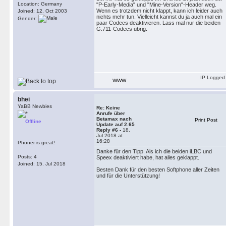
Location: Germany
"P-Early-Media" und "Mine-Version"-Header weg.
Wenn es trotzdem nicht klappt, kann ich leider auch
Joined: 12. Oct 2003
nichts mehr tun. Vielleicht kannst du ja auch mal ein
Gender:
paar Codecs deaktivieren. Lass mal nur die beiden
G.711-Codecs übrig.
IP Logged
WWW
bhei
YaBB Newbies
Re: Keine
Anrufe über
Betamax nach
Print Post
Offline
Update auf 2.65
Reply #6 -
18.
Jul 2018 at
16:28
Phoner is great!
Danke für den Tipp. Als ich die beiden iLBC und
Posts: 4
Speex deaktiviert habe, hat alles geklappt.
Joined: 15. Jul 2018
Besten Dank für den besten Softphone aller Zeiten
und für die Unterstützung!