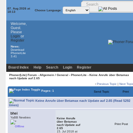
07. Aug 2026 at
Choose Language:
18:13
Welcome,
Guest.
Please
Login
or
Register
News:
Download
PhonerLite
3.41
Board Index
Help
Search
Login
Register
Phoner(Lite) Forum
›
Allgemein / General
›
PhonerLite
› Keine Anrufe über Betamax
nach Update auf 2.65
‹
Previous Topic
|
Next Topi
Pages: 1
Send Topic
Print
Keine Anrufe über Betamax nach Update auf 2.65 (Read 5292
times)
bhei
YaBB Newbies
Keine Anrufe
über Betamax
Print Post
nach Update auf
Offline
2.65
15. Jul 2018 at