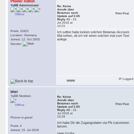
Phoner Admin
YaBB Administrator
Re: Keine
Anrufe über
Betamax nach
Print Post
Offline
Update auf 2.65
Reply #1 -
16.
Jul 2018 at
10:21
Posts: 11822
Ich selbst habe keinen solchen Betamax-Account.
Location: Germany
Mal sehen, ob ich mir einen solchen mal zum Test
anlege.
Joined: 12. Oct 2003
Gender:
IP Logged
WWW
bhei
YaBB Newbies
Re: Keine
Anrufe über
Betamax nach
Print Post
Offline
Update auf 2.65
Reply #2 -
16.
Jul 2018 at
23:26
Phoner is great!
Ich habe Dir die Zugangsdaten via PN zukommen
Posts: 4
lassen.
Joined: 15. Jul 2018
Viele Grüße