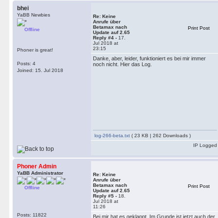
bhei
YaBB Newbies
Re: Keine
Anrufe über
Betamax nach
Print Post
Offline
Update auf 2.65
Reply #4 -
17.
Jul 2018 at
23:15
Phoner is great!
Danke, aber, leider, funktioniert es bei mir immer
Posts: 4
noch nicht. Hier das Log.
Joined: 15. Jul 2018
log-266-beta.txt
( 23 KB | 262 Downloads )
IP Logged
Phoner Admin
YaBB Administrator
Re: Keine
Anrufe über
Betamax nach
Print Post
Offline
Update auf 2.65
Reply #5 -
18.
Jul 2018 at
11:26
Posts: 11822
Bei mir hat es geklappt. Im Grunde ist jetzt auch der