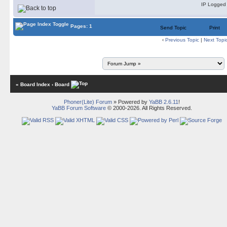
IP Logged
Pages: 1
Send Topic
Print
‹
Previous Topic
|
Next Topi
« Board Index
‹ Board
Phoner(Lite) Forum
» Powered by
YaBB 2.6.11
!
YaBB Forum Software
© 2000-2026. All Rights Reserved.