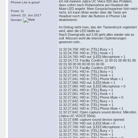
ich mit meinem Jabra UC Voice 550 das Problem,
Phoner Lite is great!
dass sofort nach Rufannahme am Headset die
Mute-LED angeht. Mein Gesprächspartner hört mich
Posts: 11
nicht, ich kann Mute weder über die Taste am
Joined: 20. Jun 2017
Headset noch über die Buttons in Phoner Lite
deaktivieren.
Gender:
Im Debug sieht man, das der Tastendruck registriert
wird, aber die LED bleibt an.
Nach Downgrade auf 2.65 geht alles wieder wie es
soll. Müssen wohl die internen Optimierungen
gewesen sein...
11:32:24,758: HID in: [TEL] Busy = 1
11:32:24,758: HID in: [TEL] Hook = 1
11:32:24,760: HID out: [LED] Microphone = 1
11:32:24,773: Facility Confirm: 11 00 01 00 80 81 95
02 01 00 00 00 00 00 01 00 00
11:32:24,773: Facility Confirm (DTMF)
11:32:27,041: HID in: [TEL] Busy = 1
11:32:27,041: HID in: [TEL] Hook = 1
11:32:27,041: HID in: [TEL] Phone Mute = 1
11:32:27,060: HID out: [LED] Mute = 1
11:32:27,060: HID out: [LED] Microphone = 0
11:32:27,061: HID in: [TEL] Busy = 1
11:32:27,061: HID in: [TEL] Hook = 1
11:32:27,061: HID in: [TEL] Phone Mute = 0
11:32:27,642: HID in: [TEL] Busy = 1
11:32:27,642: HID in: [TEL] Hook = 1
11:32:27,642: HID in: [TEL] Phone Mute = 1
11:32:27,642: Open capture sound device: Mikrofon
(Jabra UC VOICE 550a)
11:32:27,698: capture sound device opened
11:32:27,700: HID out: [LED] Mute = 0
11:32:27,700: HID out: [LED] Microphone = 1
11:32:27,701: HID in: [TEL] Busy = 1
11:32:27,701: HID in: [TEL] Hook = 1