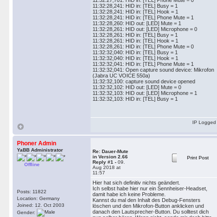
11:32:27,701: HID in: [TEL] Phone Mute = 0
11:32:28,241: HID in: [TEL] Busy = 1
11:32:28,241: HID in: [TEL] Hook = 1
11:32:28,241: HID in: [TEL] Phone Mute = 1
11:32:28,260: HID out: [LED] Mute = 1
11:32:28,261: HID out: [LED] Microphone = 0
11:32:28,261: HID in: [TEL] Busy = 1
11:32:28,261: HID in: [TEL] Hook = 1
11:32:28,261: HID in: [TEL] Phone Mute = 0
11:32:32,040: HID in: [TEL] Busy = 1
11:32:32,040: HID in: [TEL] Hook = 1
11:32:32,041: HID in: [TEL] Phone Mute = 1
11:32:32,041: Open capture sound device: Mikrofon
(Jabra UC VOICE 550a)
11:32:32,100: capture sound device opened
11:32:32,102: HID out: [LED] Mute = 0
11:32:32,103: HID out: [LED] Microphone = 1
11:32:32,103: HID in: [TEL] Busy = 1
IP Logged
Phoner Admin
YaBB Administrator
Re: Dauer-Mute
in Version 2.66
Print Post
Reply #1 -
09.
Offline
Aug 2018 at
11:57
Hier hat sich definitiv nichts geändert.
Ich selbst habe hier nur ein Sennheiser-Headset,
Posts: 11822
damit habe ich keine Probleme.
Location: Germany
Kannst du mal den Inhalt des Debug-Fensters
Joined: 12. Oct 2003
löschen und den Mikrofon-Button anklicken und
danach den Lautsprecher-Button. Du solltest dich
Gender: