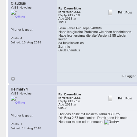
Claudius
YaBB Newbies
Re: Dauer-Mute
in Version 2.66
Print Post
Reply #12 -
10.
Offline
Aug 2018 at
15:11
Beim Jabra Pro Type 9400Bs
Phoner is great!
Habe ich gleiche Probleme wie oben beschrieben.
Habe jetzt erstmal die alte Version 2.55 wieder
Posts: 4
laufen.
Joined: 10. Aug 2018
da funktioniert es.
Zur Info
Gruß Claudius
IP Logged
Helmar74
YaBB Newbies
Re: Dauer-Mute
in Version 2.66
Print Post
Reply #13 -
14.
Offline
Aug 2018 at
08:10
Hier das selbe mit meinem Jabra 930 Pro.
Phoner is great!
Die Beta 2.67 funktioniert. Damit kann ich mein
Headset muten oder unmuten.
Posts: 1
Joined: 14. Aug 2018