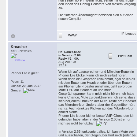
nun selber hören. Wenn nicht, sende mir doch bitte
den Inhalt des Debug-Fensters von diesem Vorgang
zu.
Die "internen Änderungen" beziehen sich auf einen
neuen Compiler.
IP Logged
WWW
Kreacher
YaBB Newbies
Re: Dauer-Mute
in Version 2.66
Print Post
Reply #2 -
09.
Offline
Aug 2018 at
12:19
Wenn ich auf Lautsprecher- und Mikrofon-Button in
Phoner Lite is great!
Phoner Lite klicke, kann ich mich selbst hören.
Wenn dann ein Gespräch reinkommt, egal ob ich es
Posts: 11
mit dem Button am Headset oder über den Button
Joined: 20. Jun 2017
am Phoner Lite -Toaster annehme, geht sofort die
Mute-LED am Headset an und mein
Gender:
Gesprächspartner kann mich nicht hören. Ich habe
keine Chance, Mute zu deaktivieren. Ich sehe, dass
sich bei jedem Drücken der Mute-Taste am Headset
das Microfon-Icon ändert, aber der Gegenüber hört
nichts. Auch direktes Klicken auf das Mikrofon-Icon
ändert nichts.
Phoner Lite ist der bisher beste VoIP-Client, den ich
gefunden habe, aber in der Version 2.66 ist er für
mich so nicht benutzbar.
In Version 2.65 funktioniert alles, ich kann Mute ein-
und ausschalten, der Gegenüber hört mich (oder bei