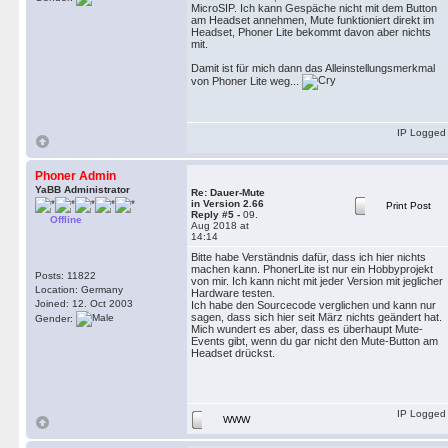
MicroSIP. Ich kann Gespäche nicht mit dem Button
am Headset annehmen, Mute funktioniert direkt im
Headset, Phoner Lite bekommt davon aber nichts
mit.
Damit ist für mich dann das Alleinstellungsmerkmal
von Phoner Lite weg...
IP Logged
Phoner Admin
YaBB Administrator
Re: Dauer-Mute
in Version 2.66
Print Post
Reply #5 -
09.
Offline
Aug 2018 at
14:14
Bitte habe Verständnis dafür, dass ich hier nichts
machen kann. PhonerLite ist nur ein Hobbyprojekt
Posts: 11822
von mir. Ich kann nicht mit jeder Version mit jeglicher
Location: Germany
Hardware testen.
Joined: 12. Oct 2003
Ich habe den Sourcecode verglichen und kann nur
sagen, dass sich hier seit März nichts geändert hat.
Gender:
Mich wundert es aber, dass es überhaupt Mute-
Events gibt, wenn du gar nicht den Mute-Button am
Headset drückst.
IP Logged
WWW