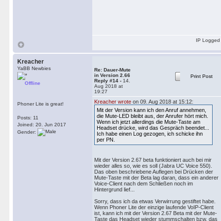
IP Logged
Kreacher
YaBB Newbies
Re: Dauer-Mute
in Version 2.66
Print Post
Reply #14 -
14.
Offline
Aug 2018 at
19:27
Kreacher wrote
on 09. Aug 2018 at 15:12:
Phoner Lite is great!
Mit der Version kann ich den Anruf annehmen,
die Mute-LED bleibt aus, der Anrufer hört mich.
Posts: 11
Wenn ich jetzt allerdings die Mute-Taste am
Joined: 20. Jun 2017
Headset drücke, wird das Gespräch beendet...
Gender:
Ich habe einen Log gezogen, ich schicke ihn
per PN.
Mit der Version 2.67 beta funktioniert auch bei mir
wieder alles so, wie es soll (Jabra UC Voice 550).
Das oben beschriebene Auflegen bei Drücken der
Mute-Taste mit der Beta lag daran, dass ein anderer
Voice-Client nach dem Schließen noch im
Hintergrund lief...
Sorry, dass ich da etwas Verwirrung gestiftet habe.
Wenn Phoner Lite der einzige laufende VoIP-Client
ist, kann ich mit der Version 2.67 Beta mit der Mute-
Taste das Headset wieder stummschalten bzw. das