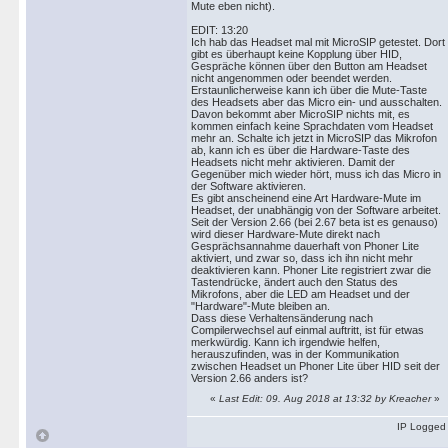
Mute eben nicht).
EDIT: 13:20
Ich hab das Headset mal mit MicroSIP getestet. Dort
gibt es überhaupt keine Kopplung über HID,
Gespräche können über den Button am Headset
nicht angenommen oder beendet werden.
Erstaunlicherweise kann ich über die Mute-Taste
des Headsets aber das Micro ein- und ausschalten.
Davon bekommt aber MicroSIP nichts mit, es
kommen einfach keine Sprachdaten vom Headset
mehr an. Schalte ich jetzt in MicroSIP das Mikrofon
ab, kann ich es über die Hardware-Taste des
Headsets nicht mehr aktivieren. Damit der
Gegenüber mich wieder hört, muss ich das Micro in
der Software aktivieren.
Es gibt anscheinend eine Art Hardware-Mute im
Headset, der unabhängig von der Software arbeitet.
Seit der Version 2.66 (bei 2.67 beta ist es genauso)
wird dieser Hardware-Mute direkt nach
Gesprächsannahme dauerhaft von Phoner Lite
aktiviert, und zwar so, dass ich ihn nicht mehr
deaktivieren kann. Phoner Lite registriert zwar die
Tastendrücke, ändert auch den Status des
Mikrofons, aber die LED am Headset und der
"Hardware"-Mute bleiben an.
Dass diese Verhaltensänderung nach
Compilerwechsel auf einmal auftritt, ist für etwas
merkwürdig. Kann ich irgendwie helfen,
herauszufinden, was in der Kommunikation
zwischen Headset un Phoner Lite über HID seit der
Version 2.66 anders ist?
«
Last Edit: 09. Aug 2018 at 13:32 by Kreacher
»
IP Logged