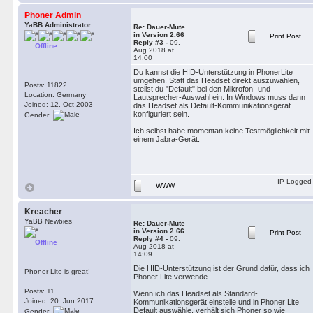
Phoner Admin
YaBB Administrator
Re: Dauer-Mute
in Version 2.66
Print Post
Reply #3 -
09.
Offline
Aug 2018 at
14:00
Du kannst die HID-Unterstützung in PhonerLite
umgehen. Statt das Headset direkt auszuwählen,
Posts: 11822
stellst du "Default" bei den Mikrofon- und
Location: Germany
Lautsprecher-Auswahl ein. In Windows muss dann
Joined: 12. Oct 2003
das Headset als Default-Kommunikationsgerät
konfiguriert sein.
Gender:
Ich selbst habe momentan keine Testmöglichkeit mit
einem Jabra-Gerät.
IP Logged
WWW
Kreacher
YaBB Newbies
Re: Dauer-Mute
in Version 2.66
Print Post
Reply #4 -
09.
Offline
Aug 2018 at
14:09
Die HID-Unterstützung ist der Grund dafür, dass ich
Phoner Lite is great!
Phoner Lite verwende...
Posts: 11
Wenn ich das Headset als Standard-
Joined: 20. Jun 2017
Kommunikationsgerät einstelle und in Phoner Lite
Default auswähle, verhält sich Phoner so wie
Gender: