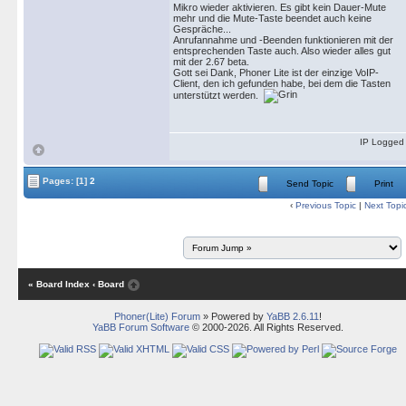
Mikro wieder aktivieren. Es gibt kein Dauer-Mute
mehr und die Mute-Taste beendet auch keine
Gespräche...
Anrufannahme und -Beenden funktionieren mit der
entsprechenden Taste auch. Also wieder alles gut
mit der 2.67 beta.
Gott sei Dank, Phoner Lite ist der einzige VoIP-
Client, den ich gefunden habe, bei dem die Tasten
unterstützt werden.
IP Logged
Pages:
[1]
2
Send Topic
Print
‹
Previous Topic
|
Next Topi
« Board Index
‹ Board
Phoner(Lite) Forum
» Powered by
YaBB 2.6.11
!
YaBB Forum Software
© 2000-2026. All Rights Reserved.