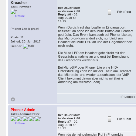
Kreacher
YaBB Newbies
Re: Dauer-Mute
in Version 2.66
Print Post
Reply #6 -
09.
Offline
Aug 2018 at
14:19
Wenn Du dich auf das Logfile im Eingangsport
Phoner Lite is great!
beziehst, da habe ich den Mute-Button am Headset
gedrückt. Das Event kam auch bei Phoner Lite an,
Posts: 11
das Microfon-Icon ändert sich, nur bleibt am
Joined: 20. Jun 2017
Headset die Mute-LED an und der Gegenüber hört
mich nicht.
Gender:
Die Mute-LED am Headset geht direkt mit der
Gesprächsannahme an und erst bei Beendigung
des Gesprächs wieder aus.
Bei MicroSIP oder Phoner Lite ohne HID-
Unterstützung kann ich mit der Taste am Headset
das Micro ein- und wieder ausschalten, der VoIP-
Client bekommt davon aber nichts mit (keine
Änderung am Microfon-Icon).
IP Logged
Phoner Admin
YaBB Administrator
Re: Dauer-Mute
in Version 2.66
Print Post
Reply #7 -
09.
Offline
Aug 2018 at
14:25
Wenn du den eingehenden Ruf in PhonerLite