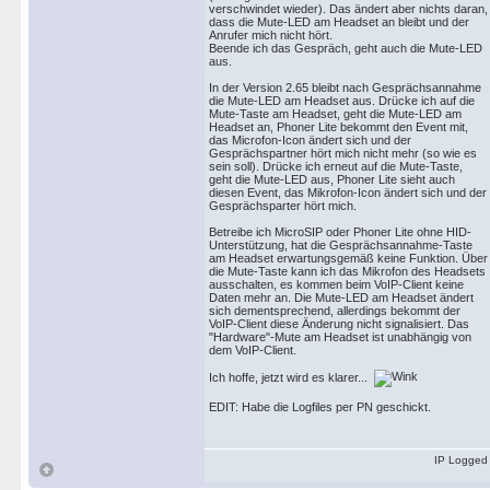
verschwindet wieder). Das ändert aber nichts daran,
dass die Mute-LED am Headset an bleibt und der
Anrufer mich nicht hört.
Beende ich das Gespräch, geht auch die Mute-LED
aus.
In der Version 2.65 bleibt nach Gesprächsannahme
die Mute-LED am Headset aus. Drücke ich auf die
Mute-Taste am Headset, geht die Mute-LED am
Headset an, Phoner Lite bekommt den Event mit,
das Microfon-Icon ändert sich und der
Gesprächspartner hört mich nicht mehr (so wie es
sein soll). Drücke ich erneut auf die Mute-Taste,
geht die Mute-LED aus, Phoner Lite sieht auch
diesen Event, das Mikrofon-Icon ändert sich und der
Gesprächsparter hört mich.
Betreibe ich MicroSIP oder Phoner Lite ohne HID-
Unterstützung, hat die Gesprächsannahme-Taste
am Headset erwartungsgemäß keine Funktion. Über
die Mute-Taste kann ich das Mikrofon des Headsets
ausschalten, es kommen beim VoIP-Client keine
Daten mehr an. Die Mute-LED am Headset ändert
sich dementsprechend, allerdings bekommt der
VoIP-Client diese Änderung nicht signalisiert. Das
"Hardware"-Mute am Headset ist unabhängig von
dem VoIP-Client.
Ich hoffe, jetzt wird es klarer...
EDIT: Habe die Logfiles per PN geschickt.
IP Logged