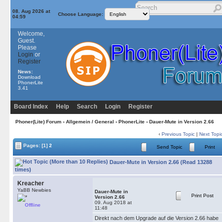
08. Aug 2026 at
Choose Language:
04:59
Welcome,
Guest.
Please
Login
or
Register
News:
Download
PhonerLite
3.41
Board Index
Help
Search
Login
Register
Phoner(Lite) Forum
›
Allgemein / General
›
PhonerLite
› Dauer-Mute in Version 2.66
‹
Previous Topic
|
Next Topi
Pages:
[1]
2
Send Topic
Print
Dauer-Mute in Version 2.66 (Read 13288
times)
Kreacher
YaBB Newbies
Dauer-Mute in
Print Post
Version 2.66
09. Aug 2018 at
Offline
11:48
Direkt nach dem Upgrade auf die Version 2.66 habe