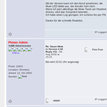
Mit der Version kann ich den Anruf annehmen, die
Mute-LED bleibt aus, der Anrufer hört mich.
Wenn ich jetzt allerdings die Mute-Taste am Headset
drücke, wird das Gespräch beendet...
Ich habe einen Log gezogen, ich schicke ihn per PN.
Danke für die schnelle Reaktion.
IP Logged
Phoner Admin
YaBB Administrator
Re: Dauer-Mute
in Version 2.66
Print Post
Reply #11 -
09.
Offline
Aug 2018 at
15:15
Bei wird 15:01 Uhr angezeigt
Posts: 11822
Location: Germany
Joined: 12. Oct 2003
Gender:
IP Logged
WWW