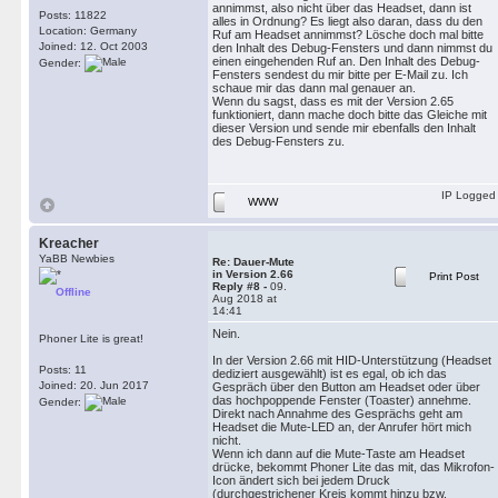
annimmst, also nicht über das Headset, dann ist
Posts: 11822
alles in Ordnung? Es liegt also daran, dass du den
Location: Germany
Ruf am Headset annimmst? Lösche doch mal bitte
Joined: 12. Oct 2003
den Inhalt des Debug-Fensters und dann nimmst du
einen eingehenden Ruf an. Den Inhalt des Debug-
Gender:
Fensters sendest du mir bitte per E-Mail zu. Ich
schaue mir das dann mal genauer an.
Wenn du sagst, dass es mit der Version 2.65
funktioniert, dann mache doch bitte das Gleiche mit
dieser Version und sende mir ebenfalls den Inhalt
des Debug-Fensters zu.
IP Logged
WWW
Kreacher
YaBB Newbies
Re: Dauer-Mute
in Version 2.66
Print Post
Reply #8 -
09.
Offline
Aug 2018 at
14:41
Nein.
Phoner Lite is great!
In der Version 2.66 mit HID-Unterstützung (Headset
Posts: 11
dediziert ausgewählt) ist es egal, ob ich das
Joined: 20. Jun 2017
Gespräch über den Button am Headset oder über
das hochpoppende Fenster (Toaster) annehme.
Gender:
Direkt nach Annahme des Gesprächs geht am
Headset die Mute-LED an, der Anrufer hört mich
nicht.
Wenn ich dann auf die Mute-Taste am Headset
drücke, bekommt Phoner Lite das mit, das Mikrofon-
Icon ändert sich bei jedem Druck
(durchgestrichener Kreis kommt hinzu bzw.