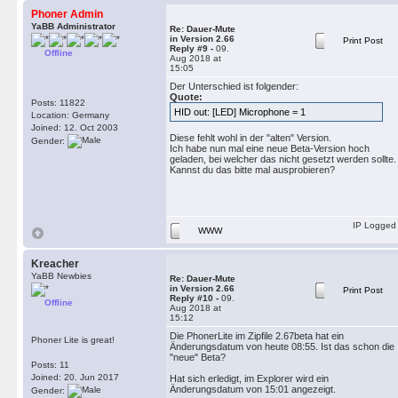
Phoner Admin
YaBB Administrator
Re: Dauer-Mute
in Version 2.66
Print Post
Reply #9 -
09.
Offline
Aug 2018 at
15:05
Der Unterschied ist folgender:
Quote:
Posts: 11822
HID out: [LED] Microphone = 1
Location: Germany
Joined: 12. Oct 2003
Diese fehlt wohl in der "alten" Version.
Gender:
Ich habe nun mal eine neue Beta-Version hoch
geladen, bei welcher das nicht gesetzt werden sollte.
Kannst du das bitte mal ausprobieren?
IP Logged
WWW
Kreacher
YaBB Newbies
Re: Dauer-Mute
in Version 2.66
Print Post
Reply #10 -
09.
Offline
Aug 2018 at
15:12
Die PhonerLite im Zipfile 2.67beta hat ein
Phoner Lite is great!
Änderungsdatum von heute 08:55. Ist das schon die
"neue" Beta?
Posts: 11
Joined: 20. Jun 2017
Hat sich erledigt, im Explorer wird ein
Änderungsdatum von 15:01 angezeigt.
Gender: