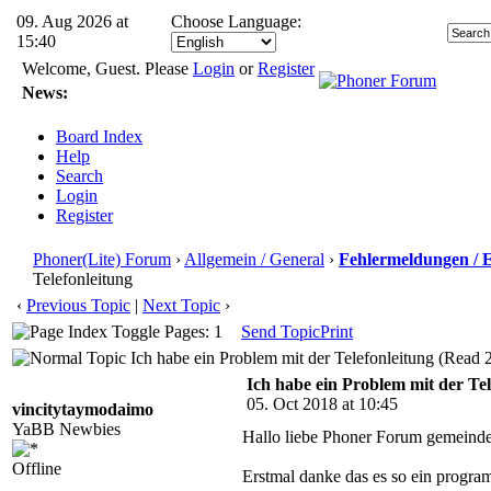
09. Aug 2026 at
Choose Language:
15:40
Welcome, Guest. Please
Login
or
Register
News:
Board Index
Help
Search
Login
Register
Phoner(Lite) Forum
›
Allgemein / General
›
Fehlermeldungen / 
Telefonleitung
‹
Previous Topic
|
Next Topic
›
Pages: 1
Send Topic
Print
Ich habe ein Problem mit der Telefonleitung (Read 
Ich habe ein Problem mit der Tel
05. Oct 2018 at 10:45
vincitytaymodaimo
YaBB Newbies
Hallo liebe Phoner Forum gemeind
Offline
Erstmal danke das es so ein program