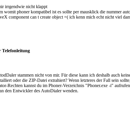
mir irrgendwie nicht klappt
m womit phoner kompatibel ist es sollte per mausklick die nummer au
eX component can t create object =( ich kenn mich echt nicht viel dam
 Telefonleitung
odDaler stammen nicht von mir. Für diese kann ich deshalb auch kein
talliert oder die ZIP-Datei extrahiert? Wenn letzteres der Fall sein soll
tor-Rechten kannst du im Phoner-Verzeichnis "Phoner.exe -i" aufrufe
h an den Entwickler des AutoDialer wenden.