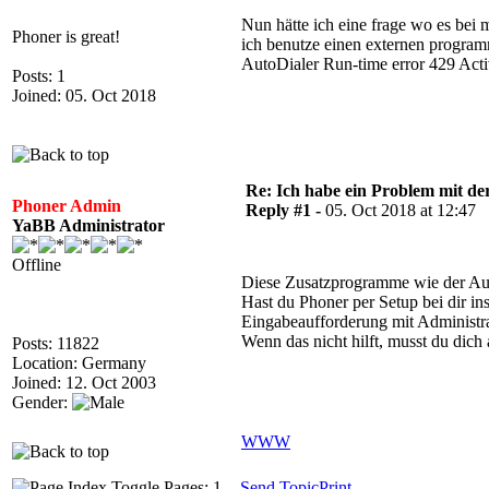
Nun hätte ich eine frage wo es bei 
Phoner is great!
ich benutze einen externen program
AutoDialer Run-time error 429 Activ
Posts: 1
Joined: 05. Oct 2018
Re: Ich habe ein Problem mit der
Phoner Admin
Reply #1 -
05. Oct 2018 at 12:47
YaBB Administrator
Offline
Diese Zusatzprogramme wie der Aut
Hast du Phoner per Setup bei dir ins
Eingabeaufforderung mit Administra
Wenn das nicht hilft, musst du dic
Posts: 11822
Location: Germany
Joined: 12. Oct 2003
Gender:
WWW
Pages: 1
Send Topic
Print