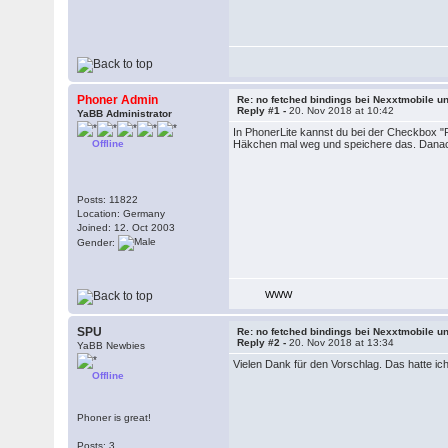
Phoner Admin
Re: no fetched bindings bei Nexxtmobile un
Reply #1 -
20. Nov 2018 at 10:42
YaBB Administrator
In PhonerLite kannst du bei der Checkbox "R
Offline
Häkchen mal weg und speichere das. Danach
Posts: 11822
Location: Germany
Joined: 12. Oct 2003
Gender:
WWW
SPU
Re: no fetched bindings bei Nexxtmobile un
Reply #2 -
20. Nov 2018 at 13:34
YaBB Newbies
Vielen Dank für den Vorschlag. Das hatte ich
Offline
Phoner is great!
Posts: 3