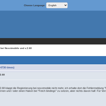
Choose Language:
 bei Nexxtmobile und v.2.68
 4730 times)
.2.68
2.68 klappt die Registrierung bei nexxtmobile nicht mehr, ich erhalte dort die Fehlermeldung "
nen und / oder einen Haken bei "Fetch bindings" zu setzen, aber nichts davon half. Für Vor