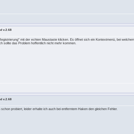
d v.2.68
egistrierung" mit der echten Maustaste klicken. Es öffnet sich ein Kontextmenü, bei welchem
 sollte das Problem hoffentlich nicht mehr kommen.
d v.2.68
 schon probiert, leider erhalte ich auch bei entferntem Haken den gleichen Fehler.