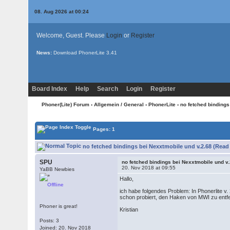
08. Aug 2026 at 00:24
Welcome, Guest. Please
Login
or
Register
News:
Download PhonerLite
3.41
Board Index
Help
Search
Login
Register
Phoner(Lite) Forum
›
Allgemein / General
›
PhonerLite
› no fetched bindings
Pages: 1
no fetched bindings bei Nexxtmobile und v.2.68 (Read
SPU
no fetched bindings bei Nexxtmobile und v
20. Nov 2018 at 09:55
YaBB Newbies
Hallo,
Offline
ich habe folgendes Problem: In Phonerlite v. 
schon probiert, den Haken von MWI zu entfer
Phoner is great!
Kristian
Posts: 3
Joined: 20. Nov 2018