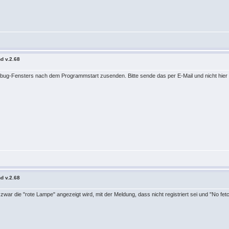
d v.2.68
ebug-Fensters nach dem Programmstart zusenden. Bitte sende das per E-Mail und nicht hier
d v.2.68
 zwar die "rote Lampe" angezeigt wird, mit der Meldung, dass nicht registriert sei und "No fet