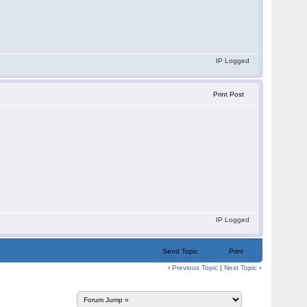
IP Logged
Print Post
IP Logged
Send Topic
Print
‹
Previous Topic
|
Next Topic
›