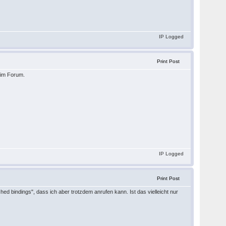
IP Logged
Print Post
 im Forum.
IP Logged
Print Post
ched bindings", dass ich aber trotzdem anrufen kann. Ist das vielleicht nur