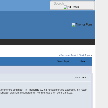
‹
Previous Topic
|
Next Topic
›
Send Topic
Print
Print Post
No fetched bindings". In Phonerlite v.2.63 funktioniert es dagegen. Ich habe
schläge, was ich ansonsten tun könnte, wäre ich sehr dankbar.