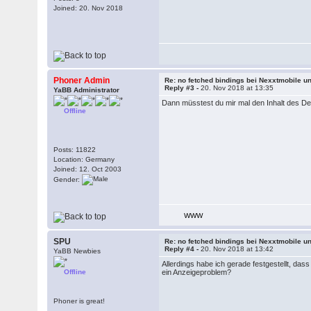
Joined: 20. Nov 2018
Phoner Admin
Re: no fetched bindings bei Nexxtmobile un
Reply #3 -
20. Nov 2018 at 13:35
YaBB Administrator
Dann müsstest du mir mal den Inhalt des D
Offline
Posts: 11822
Location: Germany
Joined: 12. Oct 2003
Gender:
WWW
SPU
Re: no fetched bindings bei Nexxtmobile un
Reply #4 -
20. Nov 2018 at 13:42
YaBB Newbies
Allerdings habe ich gerade festgestellt, dass
Offline
ein Anzeigeproblem?
Phoner is great!