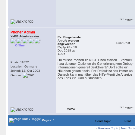
IP Logged
Phoner Admin
YaBB Administrator
Re: Eingehende
Anrufe werden
Print Post
abgewiesen
Offline
Reply #3 -
18.
Dec 2018 at
11:36
Du musst PhonerLite NICHT neu starten. Eventuell
Posts: 11822
hast du unter Optionen die Generierung von Debug-
Location: Germany
Informationen generell deaktiviert? Dort sollte ein
Joined: 12. Oct 2003
Häkchen gesetzt sein. Per Default ist das immer an.
Danach kann man über das Hilfe-Menü die Anzeige
Gender:
des Tabs ein- und ausblenden.
IP Logged
WWW
Pages: 1
Send Topic
Print
‹
Previous Topic
|
Next Topi