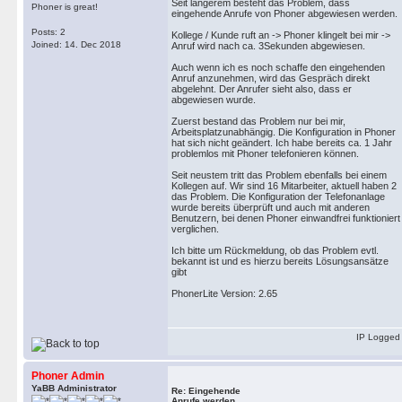
Seit längerem besteht das Problem, dass
Phoner is great!
eingehende Anrufe von Phoner abgewiesen werden.
Posts: 2
Kollege / Kunde ruft an -> Phoner klingelt bei mir ->
Joined: 14. Dec 2018
Anruf wird nach ca. 3Sekunden abgewiesen.
Auch wenn ich es noch schaffe den eingehenden
Anruf anzunehmen, wird das Gespräch direkt
abgelehnt. Der Anrufer sieht also, dass er
abgewiesen wurde.
Zuerst bestand das Problem nur bei mir,
Arbeitsplatzunabhängig. Die Konfiguration in Phoner
hat sich nicht geändert. Ich habe bereits ca. 1 Jahr
problemlos mit Phoner telefonieren können.
Seit neustem tritt das Problem ebenfalls bei einem
Kollegen auf. Wir sind 16 Mitarbeiter, aktuell haben 2
das Problem. Die Konfiguration der Telefonanlage
wurde bereits überprüft und auch mit anderen
Benutzern, bei denen Phoner einwandfrei funktioniert
verglichen.
Ich bitte um Rückmeldung, ob das Problem evtl.
bekannt ist und es hierzu bereits Lösungsansätze
gibt
PhonerLite Version: 2.65
IP Logged
Phoner Admin
YaBB Administrator
Re: Eingehende
Anrufe werden