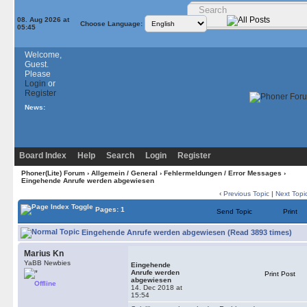
08. Aug 2026 at
Choose Language:
05:45
Welcome,
Guest.
Please
Login
or
Register
News:
Board Index
Help
Search
Login
Register
Phoner(Lite) Forum
›
Allgemein / General
›
Fehlermeldungen / Error Messages
›
Eingehende Anrufe werden abgewiesen
‹
Previous Topic
|
Next Topi
Pages: 1
Send Topic
Print
Eingehende Anrufe werden abgewiesen (Read 3893 times)
Marius Kn
YaBB Newbies
Eingehende
Anrufe werden
Print Post
abgewiesen
Offline
14. Dec 2018 at
15:54