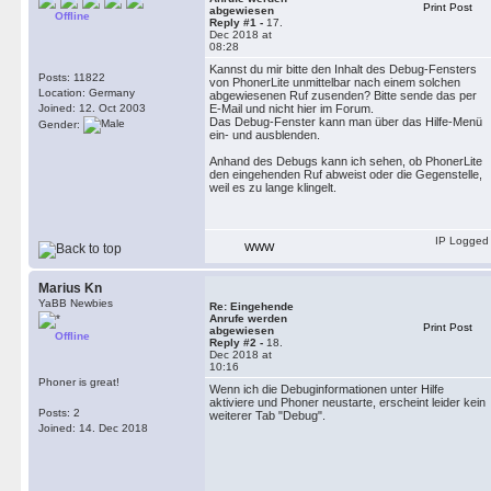
Print Post
abgewiesen
Offline
Reply #1 -
17.
Dec 2018 at
08:28
Kannst du mir bitte den Inhalt des Debug-Fensters
Posts: 11822
von PhonerLite unmittelbar nach einem solchen
Location: Germany
abgewiesenen Ruf zusenden? Bitte sende das per
Joined: 12. Oct 2003
E-Mail und nicht hier im Forum.
Das Debug-Fenster kann man über das Hilfe-Menü
Gender:
ein- und ausblenden.
Anhand des Debugs kann ich sehen, ob PhonerLite
den eingehenden Ruf abweist oder die Gegenstelle,
weil es zu lange klingelt.
IP Logged
WWW
Marius Kn
YaBB Newbies
Re: Eingehende
Anrufe werden
Print Post
abgewiesen
Offline
Reply #2 -
18.
Dec 2018 at
10:16
Phoner is great!
Wenn ich die Debuginformationen unter Hilfe
aktiviere und Phoner neustarte, erscheint leider kein
Posts: 2
weiterer Tab "Debug".
Joined: 14. Dec 2018