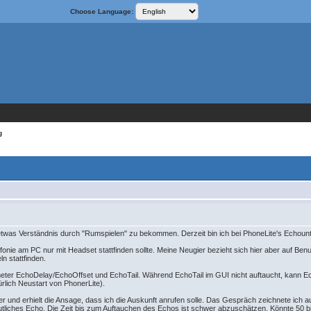
Choose Language:
g
, etwas Verständnis durch "Rumspielen" zu bekommen. Derzeit bin ich bei PhoneLite's Echou
efonie am PC nur mit Headset stattfinden sollte. Meine Neugier bezieht sich hier aber auf B
n stattfinden.
eter EchoDelay/EchoOffset und EchoTail. Während EchoTail im GUI nicht auftaucht, kann Ec
ürlich Neustart von PhonerLite).
 und erhielt die Ansage, dass ich die Auskunft anrufen solle. Das Gespräch zeichnete ich au
utliches Echo. Die Zeit bis zum Auftauchen des Echos ist schwer abzuschätzen. Könnte 50 bi