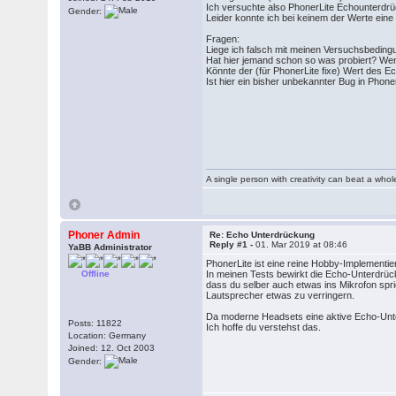
Ich versuchte also PhonerLite Echounterdrü
Gender:
Leider konnte ich bei keinem der Werte eine
Fragen:
Liege ich falsch mit meinen Versuchsbedin
Hat hier jemand schon so was probiert? We
Könnte der (für PhonerLite fixe) Wert des
Ist hier ein bisher unbekannter Bug in Pho
A single person with creativity can beat a who
Phoner Admin
Re: Echo Unterdrückung
Reply #1 -
01. Mar 2019 at 08:46
YaBB Administrator
PhonerLite ist eine reine Hobby-Implementie
Offline
In meinen Tests bewirkt die Echo-Unterdrü
dass du selber auch etwas ins Mikrofon spr
Lautsprecher etwas zu verringern.
Da moderne Headsets eine aktive Echo-Unte
Posts: 11822
Ich hoffe du verstehst das.
Location: Germany
Joined: 12. Oct 2003
Gender: