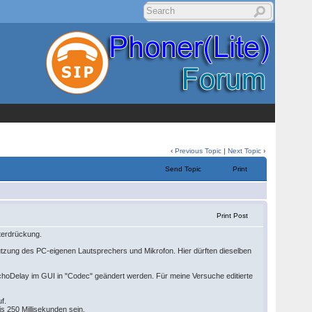
‹
Previous Topic
|
Next Topic
›
Send Topic
Print
Print Post
nterdrückung.
enutzung des PC-eigenen Lautsprechers und Mikrofon. Hier dürften dieselben
hoDelay im GUI in "Codec" geändert werden. Für meine Versuche editierte
f.
s 250 Millisekunden sein.