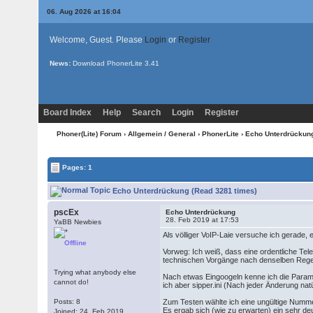
06. Aug 2026 at 16:04
Welcome, Guest. Please
Login
or
Register
News:
Download PhonerLite
3.41
Board Index
Help
Search
Login
Register
Phoner(Lite) Forum
›
Allgemein / General
›
PhonerLite
› Echo Unterdrückun
Pages: 1
Echo Unterdrückung (Read 3281 times)
pscEx
Echo Unterdrückung
28. Feb 2019 at 17:53
YaBB Newbies
Als völliger VoIP-Laie versuche ich gerade
Offline
Vorweg: Ich weiß, dass eine ordentliche Tel
technischen Vorgänge nach denselben Regel
Trying what anybody else
Nach etwas Eingoogeln kenne ich die Param
cannot do!
ich aber sipper.ini (Nach jeder Änderung nat
Posts: 8
Zum Testen wählte ich eine ungültige Nummer
Es ergab sich (wie zu erwarten) ein sehr de
Joined: 24. Feb 2019