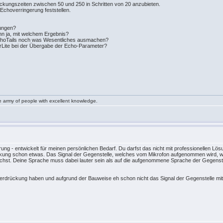
ckungszeiten zwischen 50 und 250 in Schritten von 20 anzubieten.
 Echoverringerung feststellen.
gungen?
nn ja, mit welchem Ergebnis?
 EchoTails noch was Wesentliches ausmachen?
nerLite bei der Übergabe der Echo-Parameter?
le army of people with excellent knowledge.
rung - entwickelt für meinen persönlichen Bedarf. Du darfst das nicht mit professionellen 
ckung schon etwas. Das Signal der Gegenstelle, welches vom Mikrofon aufgenommen wird, wi
ichst. Deine Sprache muss dabei lauter sein als auf die aufgenommene Sprache der Gegenstel
rdrückung haben und aufgrund der Bauweise eh schon nicht das Signal der Gegenstelle mit