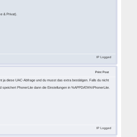
e & Privat).
IP Logged
Print Post
 ja diese UAC-Abfrage und du musst das extra bestätigen. Falls du nicht
und speichert PhonerLite dann die Einstellungen in %APPDATA%\PhonerLite.
IP Logged