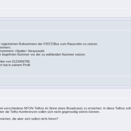
le registrierten Rufnummern der FRITZ!Box zum Rausrufen zu nutzen.
nummern.
ufnummern >Spalte> Vorauswahl
der begehrten Nummer vor der zu wählenden Nummer setzen.
ählen von 0123456789.
t hat in seinem Profil.
zwei verschiedene NFON-TelKos im Sinne eines Broadcasts zu erreichen. In diese TelKos so
er die TelKo-Konferenzen sollen sich nicht gegenseitig stören können.
reichen, die aber sich selbst nicht hören?