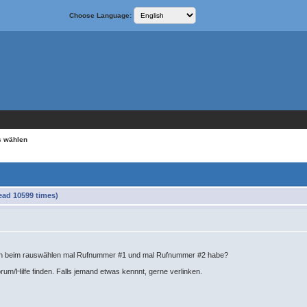
Choose Language:
s wählen
ad 10599 times)
 ich beim rauswählen mal Rufnummer #1 und mal Rufnummer #2 habe?
um/Hilfe finden. Falls jemand etwas kennnt, gerne verlinken.