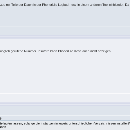
dass mir Teile der Daten in der PhonerLite Logbuch-csv in einem anderen Tool einblendet. Da
sprünglich gerufene Nummer. Insofern kann PhonerLite diese auch nicht anzeigen.
9:
laufen lassen, solange die Instanzen in jeweils unterschiedlichen Verzeichnissen installiert
aben.