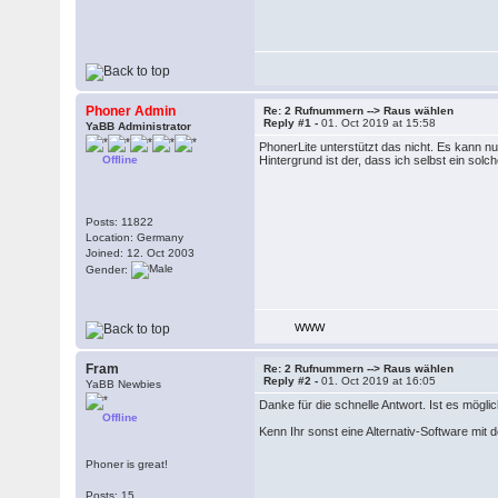
Phoner Admin
Re: 2 Rufnummern --> Raus wählen
Reply #1 -
01. Oct 2019 at 15:58
YaBB Administrator
PhonerLite unterstützt das nicht. Es kann nu
Offline
Hintergrund ist der, dass ich selbst ein solc
Posts: 11822
Location: Germany
Joined: 12. Oct 2003
Gender:
WWW
Fram
Re: 2 Rufnummern --> Raus wählen
Reply #2 -
01. Oct 2019 at 16:05
YaBB Newbies
Danke für die schnelle Antwort. Ist es mögli
Offline
Kenn Ihr sonst eine Alternativ-Software mit
Phoner is great!
Posts: 15