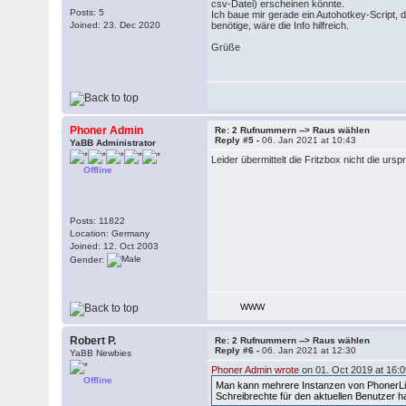
csv-Datei) erscheinen könnte.
Posts: 5
Ich baue mir gerade ein Autohotkey-Script, 
Joined: 23. Dec 2020
benötige, wäre die Info hilfreich.
Grüße
Phoner Admin
Re: 2 Rufnummern --> Raus wählen
Reply #5 -
06. Jan 2021 at 10:43
YaBB Administrator
Leider übermittelt die Fritzbox nicht die ur
Offline
Posts: 11822
Location: Germany
Joined: 12. Oct 2003
Gender:
WWW
Robert P.
Re: 2 Rufnummern --> Raus wählen
Reply #6 -
06. Jan 2021 at 12:30
YaBB Newbies
Phoner Admin wrote
on 01. Oct 2019 at 16:0
Offline
Man kann mehrere Instanzen von PhonerLite 
Schreibrechte für den aktuellen Benutzer h