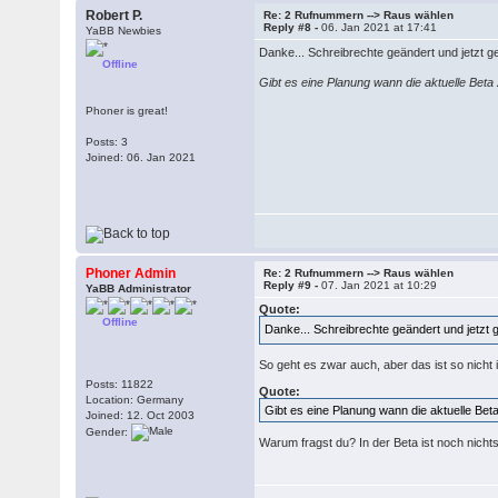
Robert P.
Re: 2 Rufnummern --> Raus wählen
Reply #8 -
06. Jan 2021 at 17:41
YaBB Newbies
Danke... Schreibrechte geändert und jetzt g
Offline
Gibt es eine Planung wann die aktuelle Bet
Phoner is great!
Posts: 3
Joined: 06. Jan 2021
Phoner Admin
Re: 2 Rufnummern --> Raus wählen
Reply #9 -
07. Jan 2021 at 10:29
YaBB Administrator
Quote:
Offline
Danke... Schreibrechte geändert und jetzt 
So geht es zwar auch, aber das ist so nicht 
Posts: 11822
Quote:
Location: Germany
Gibt es eine Planung wann die aktuelle Be
Joined: 12. Oct 2003
Gender:
Warum fragst du? In der Beta ist noch nicht