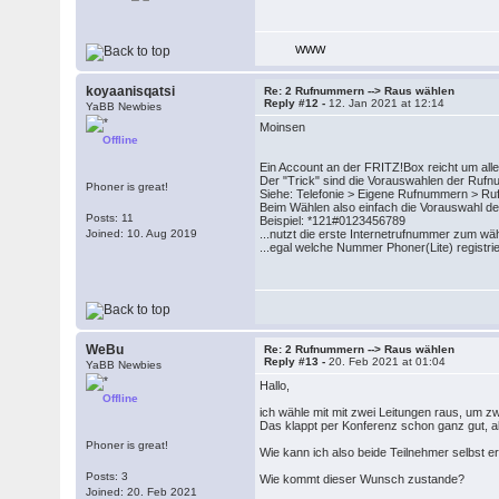
WWW
koyaanisqatsi
Re: 2 Rufnummern --> Raus wählen
Reply #12 -
12. Jan 2021 at 12:14
YaBB Newbies
Moinsen
Offline
Ein Account an der FRITZ!Box reicht um al
Der "Trick" sind die Vorauswahlen der Ruf
Phoner is great!
Siehe: Telefonie > Eigene Rufnummern > R
Beim Wählen also einfach die Vorauswahl 
Posts: 11
Beispiel: *121#0123456789
Joined: 10. Aug 2019
...nutzt die erste Internetrufnummer zum w
...egal welche Nummer Phoner(Lite) registrier
WeBu
Re: 2 Rufnummern --> Raus wählen
Reply #13 -
20. Feb 2021 at 01:04
YaBB Newbies
Hallo,
Offline
ich wähle mit mit zwei Leitungen raus, um 
Das klappt per Konferenz schon ganz gut, ab
Phoner is great!
Wie kann ich also beide Teilnehmer selbst er
Posts: 3
Wie kommt dieser Wunsch zustande?
Joined: 20. Feb 2021