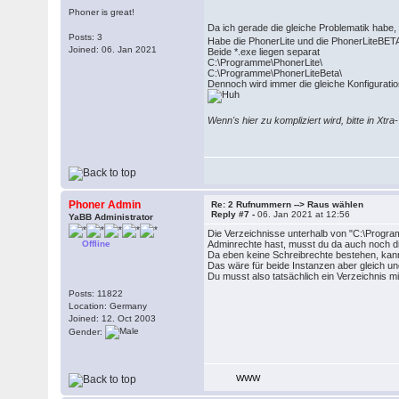
Phoner is great!
Da ich gerade die gleiche Problematik habe, 
Posts: 3
Habe die PhonerLite und die PhonerLiteBETA 
Joined: 06. Jan 2021
Beide *.exe liegen separat
C:\Programme\PhonerLite\
C:\Programme\PhonerLiteBeta\
Dennoch wird immer die gleiche Konfiguration
Wenn's hier zu kompliziert wird, bitte in Xt
Phoner Admin
Re: 2 Rufnummern --> Raus wählen
Reply #7 -
06. Jan 2021 at 12:56
YaBB Administrator
Die Verzeichnisse unterhalb von "C:\Progra
Offline
Adminrechte hast, musst du da auch noch 
Da eben keine Schreibrechte bestehen, kann
Das wäre für beide Instanzen aber gleich und
Du musst also tatsächlich ein Verzeichnis m
Posts: 11822
Location: Germany
Joined: 12. Oct 2003
Gender:
WWW