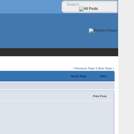
‹
Previous Topic
|
Next Topic
›
Send Topic
Print
Print Post