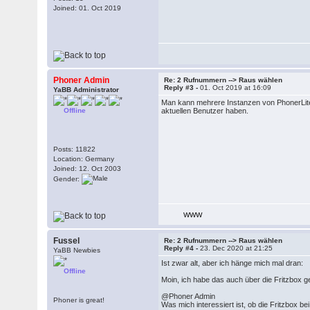
Joined: 01. Oct 2019
Phoner Admin
Re: 2 Rufnummern --> Raus wählen
Reply #3 -
01. Oct 2019 at 16:09
YaBB Administrator
Man kann mehrere Instanzen von PhonerLite l
Offline
aktuellen Benutzer haben.
Posts: 11822
Location: Germany
Joined: 12. Oct 2003
Gender:
WWW
Fussel
Re: 2 Rufnummern --> Raus wählen
Reply #4 -
23. Dec 2020 at 21:25
YaBB Newbies
Ist zwar alt, aber ich hänge mich mal dran:
Offline
Moin, ich habe das auch über die Fritzbox g
@Phoner Admin
Phoner is great!
Was mich interessiert ist, ob die Fritzbox 