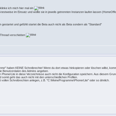
klinke ich mich hier mal ein
testweise im Einsatz und wollte sie in jeweils getrennten Instanzen laufen lassen (HomeOffic
 gestartet und gefühlt startet die Beta auch nicht als Beta sondern als "Standard"
ra-Thread verschieben
mme" haben KEINE Schreibrechte! Wenn du dort etwas hinkopieren oder löschen willst, kommt
die Benutzerdaten des Admins angeben.
 PhonerLite in diese Verzeichnisse auch nicht die Konfiguration speichern. Aus diesem Gr
 somit geht das auch nicht mit den unterschiedlichen Profilen.
it vollen Schreibrechten anlegen, z.B. "C:\MeineProgramme\PhonerLite" oder so ähnlich.