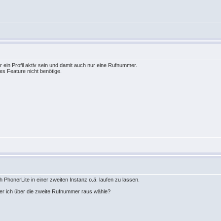
r ein Profil aktiv sein und damit auch nur eine Rufnummer.
hes Feature nicht benötige.
ch PhonerLite in einer zweiten Instanz o.ä. laufen zu lassen.
 der ich über die zweite Rufnummer raus wähle?