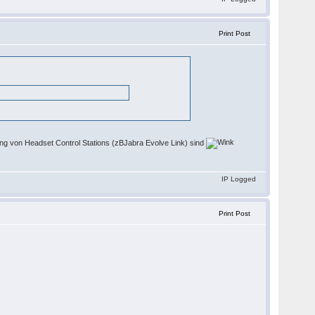
Print Post
dung von Headset Control Stations (zBJabra Evolve Link) sind
IP Logged
Print Post