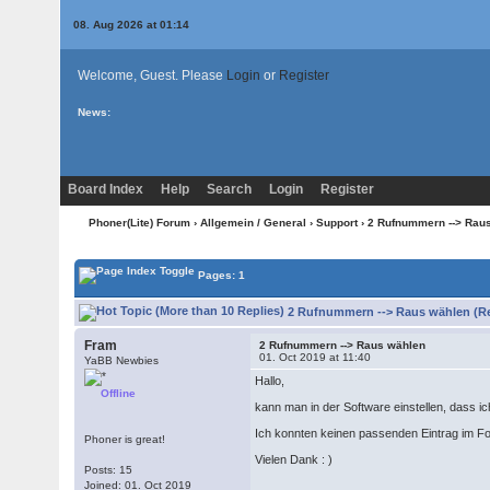
08. Aug 2026 at 01:14
Welcome, Guest. Please
Login
or
Register
News:
Board Index
Help
Search
Login
Register
Phoner(Lite) Forum
›
Allgemein / General
›
Support
› 2 Rufnummern --> Rau
Pages: 1
2 Rufnummern --> Raus wählen (Re
Fram
2 Rufnummern --> Raus wählen
01. Oct 2019 at 11:40
YaBB Newbies
Hallo,
Offline
kann man in der Software einstellen, dass
Ich konnten keinen passenden Eintrag im For
Phoner is great!
Vielen Dank : )
Posts: 15
Joined: 01. Oct 2019