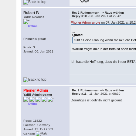
WWW
Robert P.
Re: 2 Rufnummern --> Raus wählen
Reply #10 -
08. Jan 2021 at 22:42
YaBB Newbies
Phoner Admin wrote
on 07. Jan 2021 at 10:2
Offline
...
Quote:
Phoner is great!
Gibt es eine Planung wann die aktuelle B
Posts: 3
Warum fragst du? In der Beta ist noch nich
Joined: 06. Jan 2021
Ich hatte die Hoffnung, dass die in der BET
Phoner Admin
Re: 2 Rufnummern --> Raus wählen
Reply #11 -
11. Jan 2021 at 08:39
YaBB Administrator
Derartiges ist definitiv nicht geplant.
Offline
Posts: 11822
Location: Germany
Joined: 12. Oct 2003
Gender: