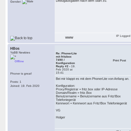
Debugausgaben nach dem Start zu.
Gender:
IP Logged
WWW
HBos
YaBB Newbies
Re: PhonerLite
mit fritzbox
7490 /
Print Post
Offline
Konfiguration
Reply #2 -
19.
Feb 2020 at
15:41
Phoner is great!
Bei mir klappt es mit dem PhonerLite von Anfang an.
Posts: 1
Konfiguration:
Joined: 19. Feb 2020
Proxy/Registrar = fritz.box oder IP-Adresse
Domain/Realm = fritz.Box
Benutzername = Benutzername aus Fritz!Box
Telefoniegerät
Kennwort = Kennwort aus Fritz!Box Telefoniegerät
VG
Holger