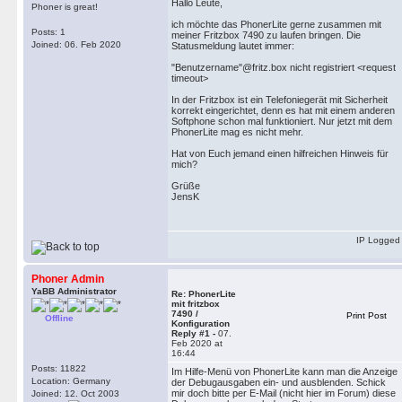
Hallo Leute,
Phoner is great!
ich möchte das PhonerLite gerne zusammen mit
Posts: 1
meiner Fritzbox 7490 zu laufen bringen. Die
Joined: 06. Feb 2020
Statusmeldung lautet immer:
"Benutzername"@fritz.box nicht registriert <request
timeout>
In der Fritzbox ist ein Telefoniegerät mit Sicherheit
korrekt eingerichtet, denn es hat mit einem anderen
Softphone schon mal funktioniert. Nur jetzt mit dem
PhonerLite mag es nicht mehr.
Hat von Euch jemand einen hilfreichen Hinweis für
mich?
Grüße
JensK
IP Logged
Phoner Admin
YaBB Administrator
Re: PhonerLite
mit fritzbox
7490 /
Print Post
Offline
Konfiguration
Reply #1 -
07.
Feb 2020 at
16:44
Posts: 11822
Im Hilfe-Menü von PhonerLite kann man die Anzeige
Location: Germany
der Debugausgaben ein- und ausblenden. Schick
mir doch bitte per E-Mail (nicht hier im Forum) diese
Joined: 12. Oct 2003