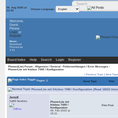
06. Aug 2026 at
Choose Language:
22:32
Welcome,
Guest.
Please
Login
or
Register
News:
Download
PhonerLite
3.41
Board Index
Help
Search
Login
Register
Phoner(Lite) Forum
›
Allgemein / General
›
Fehlermeldungen / Error Messages
›
PhonerLite mit fritzbox 7490 / Konfiguration
‹
Previous Topic
|
Next Topi
Pages: 1
Send Topic
Print
PhonerLite mit fritzbox 7490 / Konfiguration (Read 16022 time
JensK
YaBB Newbies
PhonerLite mit
fritzbox 7490 /
Print Post
Konfiguration
Offline
06. Feb 2020 at
18:11