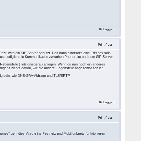
IP Logged
Print Post
Dazu wird ein SIP-Server benutzt. Das kann einerseits eine Fritzbox sein
Es muss lediglich die Kommunikation zwischen PhonerLite und dem SIP-Server
-Nebenstelle (Telefoniegerät) anlegen. Wenn du nun noch ein anderes
rigens nichts davon, wie die andere Gegenstelle angeschlossen ist.
htig sein, wie DNS-SRV-Abfrage und TLS/SRTP.
IP Logged
Print Post
ones" geht dies. Anrufe ins Festnetz und Mobilfunknetz funktionieren