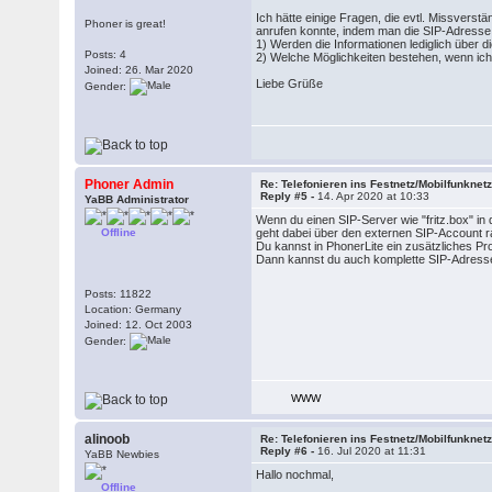
Ich hätte einige Fragen, die evtl. Missvers
Phoner is great!
anrufen konnte, indem man die SIP-Adresse a
1) Werden die Informationen lediglich über d
Posts: 4
2) Welche Möglichkeiten bestehen, wenn ich
Joined: 26. Mar 2020
Liebe Grüße
Gender:
Phoner Admin
Re: Telefonieren ins Festnetz/Mobilfunknet
Reply #5 -
14. Apr 2020 at 10:33
YaBB Administrator
Wenn du einen SIP-Server wie "fritz.box" in 
Offline
geht dabei über den externen SIP-Account ra
Du kannst in PhonerLite ein zusätzliches Pro
Dann kannst du auch komplette SIP-Adressen
Posts: 11822
Location: Germany
Joined: 12. Oct 2003
Gender:
WWW
alinoob
Re: Telefonieren ins Festnetz/Mobilfunknet
Reply #6 -
16. Jul 2020 at 11:31
YaBB Newbies
Hallo nochmal,
Offline