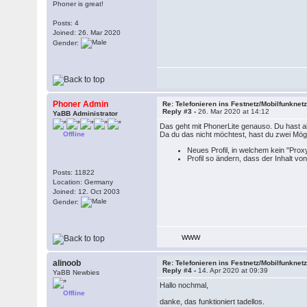
Phoner is great!
Posts: 4
Joined: 26. Mar 2020
Gender:
Phoner Admin
Re: Telefonieren ins Festnetz/Mobilfunknet
Reply #3 -
26. Mar 2020 at 14:12
YaBB Administrator
Das geht mit PhonerLite genauso. Du hast aber
Offline
Da du das nicht möchtest, hast du zwei Mögl
Neues Profil, in welchem kein "Proxy
Profil so ändern, dass der Inhalt 
Posts: 11822
Location: Germany
Joined: 12. Oct 2003
Gender:
WWW
alinoob
Re: Telefonieren ins Festnetz/Mobilfunknet
Reply #4 -
14. Apr 2020 at 09:39
YaBB Newbies
Hallo nochmal,
Offline
danke, das funktioniert tadellos.