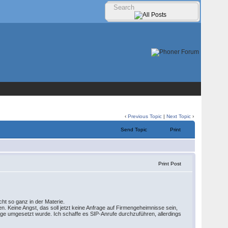
‹
Previous Topic
|
Next Topic
›
Send Topic
Print
Print Post
cht so ganz in der Materie.
en. Keine Angst, das soll jetzt keine Anfrage auf Firmengeheimnisse sein,
lage umgesetzt wurde. Ich schaffe es SIP-Anrufe durchzuführen, allerdings