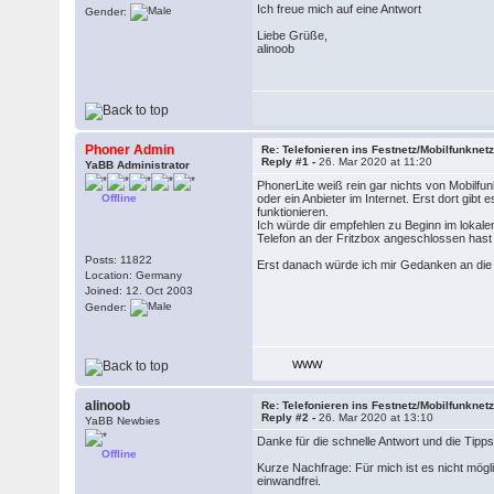
Ich freue mich auf eine Antwort
Gender:
Liebe Grüße,
alinoob
Phoner Admin
Re: Telefonieren ins Festnetz/Mobilfunknet
Reply #1 -
26. Mar 2020 at 11:20
YaBB Administrator
PhonerLite weiß rein gar nichts von Mobilfu
Offline
oder ein Anbieter im Internet. Erst dort gi
funktionieren.
Ich würde dir empfehlen zu Beginn im lokal
Telefon an der Fritzbox angeschlossen hast
Posts: 11822
Erst danach würde ich mir Gedanken an die
Location: Germany
Joined: 12. Oct 2003
Gender:
WWW
alinoob
Re: Telefonieren ins Festnetz/Mobilfunknet
Reply #2 -
26. Mar 2020 at 13:10
YaBB Newbies
Danke für die schnelle Antwort und die Tipps. 
Offline
Kurze Nachfrage: Für mich ist es nicht mögl
einwandfrei.