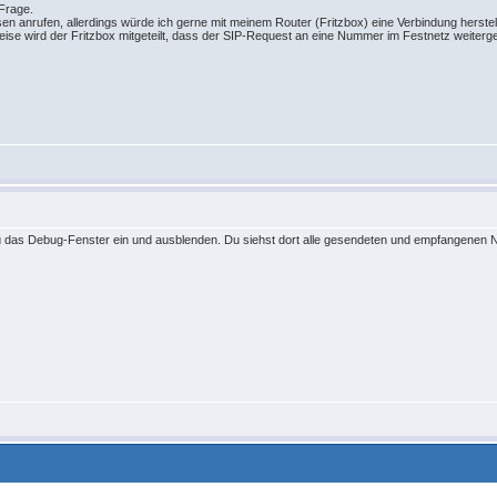
 Frage.
en anrufen, allerdings würde ich gerne mit meinem Router (Fritzbox) eine Verbindung herstell
Weise wird der Fritzbox mitgeteilt, dass der SIP-Request an eine Nummer im Festnetz weiterge
z
ü das Debug-Fenster ein und ausblenden. Du siehst dort alle gesendeten und empfangenen N