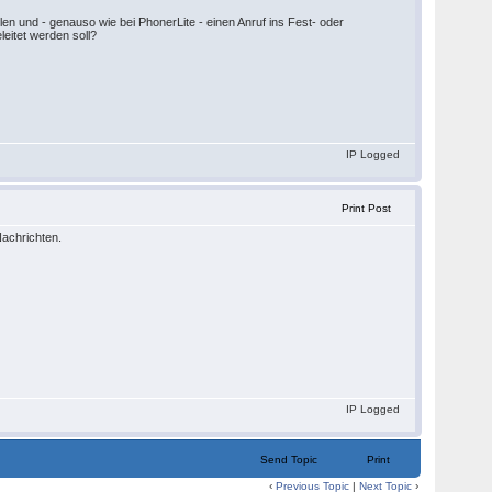
en und - genauso wie bei PhonerLite - einen Anruf ins Fest- oder
leitet werden soll?
IP Logged
Print Post
achrichten.
IP Logged
Send Topic
Print
‹
Previous Topic
|
Next Topic
›