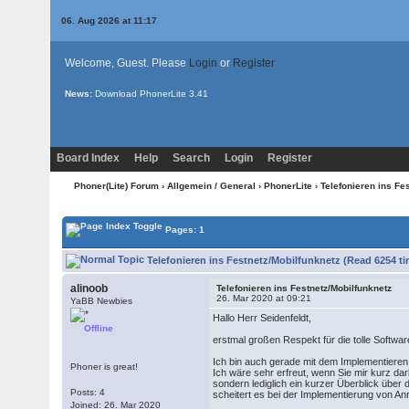
06. Aug 2026 at 11:17
Welcome, Guest. Please
Login
or
Register
News:
Download PhonerLite
3.41
Board Index
Help
Search
Login
Register
Phoner(Lite) Forum
›
Allgemein / General
›
PhonerLite
› Telefonieren ins Fe
Pages: 1
Telefonieren ins Festnetz/Mobilfunknetz (Read 6254 t
alinoob
Telefonieren ins Festnetz/Mobilfunknetz
26. Mar 2020 at 09:21
YaBB Newbies
Hallo Herr Seidenfeldt,
Offline
erstmal großen Respekt für die tolle Softwar
Ich bin auch gerade mit dem Implementieren e
Phoner is great!
Ich wäre sehr erfreut, wenn Sie mir kurz dar
sondern lediglich ein kurzer Überblick über
Posts: 4
scheitert es bei der Implementierung von Anr
Joined: 26. Mar 2020