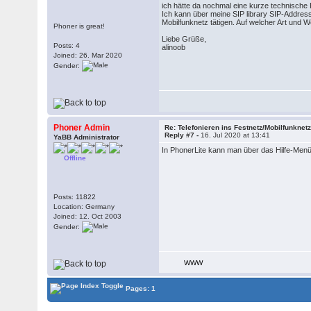
ich hätte da nochmal eine kurze technische
Ich kann über meine SIP library SIP-Address
Mobilfunknetz tätigen. Auf welcher Art und 
Phoner is great!
Liebe Grüße,
Posts: 4
alinoob
Joined: 26. Mar 2020
Gender:
Phoner Admin
Re: Telefonieren ins Festnetz/Mobilfunknet
Reply #7 -
16. Jul 2020 at 13:41
YaBB Administrator
In PhonerLite kann man über das Hilfe-Men
Offline
Posts: 11822
Location: Germany
Joined: 12. Oct 2003
Gender:
WWW
Pages: 1