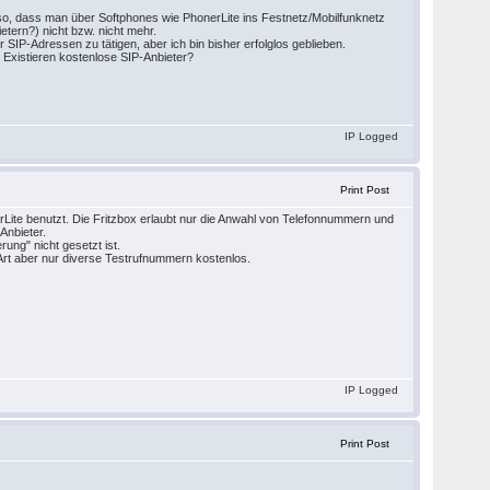
l so, dass man über Softphones wie PhonerLite ins Festnetz/Mobilfunknetz
etern?) nicht bzw. nicht mehr.
 SIP-Adressen zu tätigen, aber ich bin bisher erfolglos geblieben.
 Existieren kostenlose SIP-Anbieter?
IP Logged
Print Post
erLite benutzt. Die Fritzbox erlaubt nur die Anwahl von Telefonnummern und
Anbieter.
rung" nicht gesetzt ist.
Art aber nur diverse Testrufnummern kostenlos.
IP Logged
Print Post