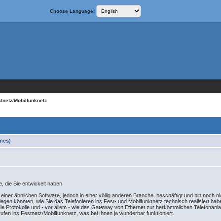
Choose Language:
stnetz/Mobilfunknetz
imes)
e, die Sie entwickelt haben.
iner ähnlichen Software, jedoch in einer völlig anderen Branche, beschäftigt und bin noch ni
legen könnten, wie Sie das Telefonieren ins Fest- und Mobilfunktnetz technisch realisiert hab
 die Protokolle und - vor allem - wie das Gateway von Ethernet zur herkömmlichen Telefonan
ufen ins Festnetz/Mobilfunknetz, was bei Ihnen ja wunderbar funktioniert.