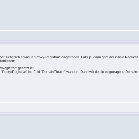
z
 sicherlich etwas in "Proxy/Registrar" eingetragen. Falls ja, dann geht der initiale Request a
ichkeiten:
/Registrar" gesetzt ist
von "Proxy/Registrar" ins Feld "Domain/Realm" wandert. Dann würde die eingetragene Domain
z