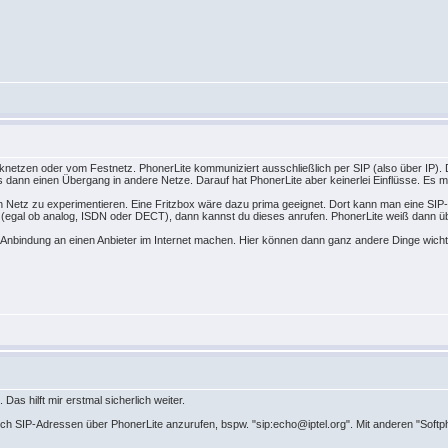
z
nknetzen oder vom Festnetz. PhonerLite kommuniziert ausschließlich per SIP (also über IP). 
bt es dann einen Übergang in andere Netze. Darauf hat PhonerLite aber keinerlei Einflüsse. 
en Netz zu experimentieren. Eine Fritzbox wäre dazu prima geeignet. Dort kann man eine SIP
 (egal ob analog, ISDN oder DECT), dann kannst du dieses anrufen. PhonerLite weiß dann üb
 Anbindung an einen Anbieter im Internet machen. Hier können dann ganz andere Dinge wic
z
Das hilft mir erstmal sicherlich weiter.
ich SIP-Adressen über PhonerLite anzurufen, bspw. "sip:echo@iptel.org". Mit anderen "Softph