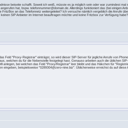
tändnisse beiseite schafft. Soweit ich weiß, müsste es ja möglich sein oder war zumindest ma
ngerufen hat, bspw. telefonnummer@domain.de. Allerdings funktioniert das (bei einigen Anbi
ie FritzBox an das Telefonnetz weitergeleitet? Ich versuche nämlich vergeblich die Anrufe über
 keinen SIP Anbieter im Internet beauftragen möchte und keine Fritzbox zur Verfügung habe?
z
das Feld "Proxy-Registrar" einträgst, so wird dieser SIP-Server für jegliche Anrufe von Phon
us, welchen du für die Nebenstelle festgelegt hast. Genauso arbeiten auch die üblichen SIP-
fil anlegen, bei welchen das Feld "Proxy/Registrar" leer bleibt und das Häkchen für "Registrie
 eingeben, beispielsweise "0289304@zero-nine.biz". Üblicherweise erreichst du auf diese 
z