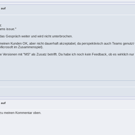
 auf
t:
ams issue."
das Gespräch weiter und wird nicht unterbrochen.
einen Kunden OK, aber nicht dauerhaft akzeptabel, da perspektivisch auch Teams genutzt we
d Microsoft im Zusammenspiel).
die Versionen mit "MS" als Zusatz betrifft. Da habe ich noch kein Feedback, ob es wirklich nu
 auf
 dazu meinen Kommentar oben.