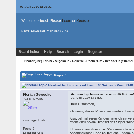
07. Aug 2026 at 08:32
Welcome, Guest. Please
Login
or
Register
News:
Download PhonerLite
3.41
Board Index
Help
Search
Login
Register
Phoner(Lite) Forum
›
Allgemein / General
›
PhonerLite
› Headset legt immer
Pages: 1
Headset legt immer exakt nach 40 Sek. auf (Read 5140 
Florian Gewecke
Headset legt immer exakt nach 40 Sek. auf
08. Sep 2020 at 14:32
YaBB Newbies
Hallo zusammen,
Offline
ich weiss, dieses Phänomen wurde schon in 
Also, bei mehreren Kunden hatte ich mit v
it-manager.koeln
offensichtlich vom Headset das Signal "Aufl
Posts: 9
Ich weiss, man kann das
Standardaudiogerä
Location: Köln
Annahmeknopf. Habe bei Ihm das Engage gege