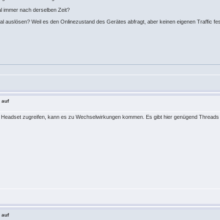
l immer nach derselben Zeit?
al auslösen? Weil es den Onlinezustand des Gerätes abfragt, aber keinen eigenen Traffic fe
 auf
e Headset zugreifen, kann es zu Wechselwirkungen kommen. Es gibt hier genügend Threads 
 auf