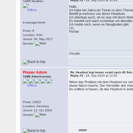
Reply #2 -
18. Sep 2020 at 12:43
YaBB Newbies
Hallo,
Offline
ich habe bei Jabra ein Ticket zu dem Them
Betrifft ja mehrere von deren Headsets.
Ich überlege auch, ob es was mit deren Mod
Es handelt sich dann scheinbar um dieselbe H
it-manager.koeln
Ich melde mich, wenn es Neuigkeiten gibt.
LG,
Posts: 9
Florian
Location: Köln
Joined: 04. May 2017
Gender:
FGe@K
Phoner Admin
Re: Headset legt immer exakt nach 40 Sek.
Reply #3 -
18. Sep 2020 at 12:55
YaBB Administrator
Wenn das Problem mit dem Headset nur mit Ph
Offline
etwas falsch mache. Der Hersteller des Heads
Du solltest schauen, ob das Headset in ande
Posts: 11822
Location: Germany
Joined: 12. Oct 2003
Gender:
WWW