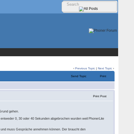
‹
Previous Topic
|
Next Topic
›
Send Topic
Print
Print Post
 Grund gehen.
 entweder 0, 30 oder 40 Sekunden abgebrochen wurden weil PhonerLite
wegs und muss Gespräche annehmen können. Der braucht den