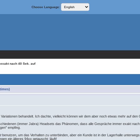
Choose Language:
 exakt nach 40 Sek. auf
times)
Variationen behandelt. Ich dachte, vielleicht können wir dem aber noch etwas mehr auf den
erschiedenen (immer Jabra) Headsets das Phänomen, dass alle Gespräche immer exakt nach
egen" empfing.
t
benutzen, um das Verhalten zu unterbinden, aber ein Kunde ist in der Lagerhalle unter
n ein älteres 94xx getauscht: läuft!