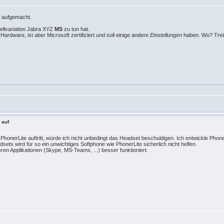
a aufgemacht.
ellvariation Jabra XYZ
MS
zu tun hat.
ardware, ist aber Microsoft zertifiziert und soll einige andere
Einstellungen
haben. Wo? Trei
 auf
onerLite auftritt, würde ich nicht unbedingt das Headset beschuldigen. Ich entwickle Phone
ets wird für so ein unwichtiges Softphone wie PhonerLite sicherlich nicht helfen.
ren Applikationen (Skype, MS-Teams, ...) besser funktioniert.