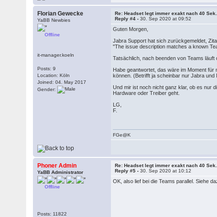
Florian Gewecke
Re: Headset legt immer exakt nach 40 Sek.
Reply #4 -
30. Sep 2020 at 09:52
YaBB Newbies
Guten Morgen,
Offline
Jabra Support hat sich zurückgemeldet, Zita
"The issue description matches a known Te
it-manager.koeln
Tatsächlich, nach beenden von Teams läuft 
Posts: 9
Habe geantwortet, das wäre im Moment für m
Location: Köln
können. (Betrifft ja scheinbar nur Jabra un
Joined: 04. May 2017
Und mir ist noch nicht ganz klar, ob es nur 
Gender:
Hardware oder Treiber geht.
LG,
F.
FGe@K
Phoner Admin
Re: Headset legt immer exakt nach 40 Sek.
Reply #5 -
30. Sep 2020 at 10:12
YaBB Administrator
OK, also lief bei die Teams parallel. Siehe
Offline
Posts: 11822