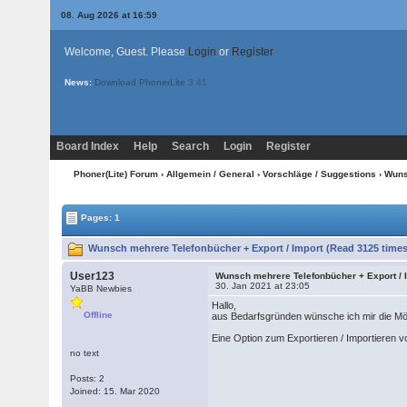
08. Aug 2026 at 16:59
Welcome, Guest. Please
Login
or
Register
News:
Download PhonerLite
3.41
Board Index
Help
Search
Login
Register
Phoner(Lite) Forum
›
Allgemein / General
›
Vorschläge / Suggestions
› Wuns
Pages: 1
Wunsch mehrere Telefonbücher + Export / Import (Read 3125 times
User123
Wunsch mehrere Telefonbücher + Export / 
30. Jan 2021 at 23:05
YaBB Newbies
Hallo,
Offline
aus Bedarfsgründen wünsche ich mir die Mö
Eine Option zum Exportieren / Importieren 
no text
Posts: 2
Joined: 15. Mar 2020