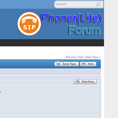
‹
Previous Topic
|
Next Topic
›
Send Topic
Print
Print Post
n.