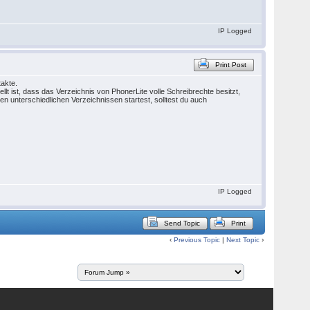
IP Logged
Print Post
takte.
ellt ist, dass das Verzeichnis von PhonerLite volle Schreibrechte besitzt,
en unterschiedlichen Verzeichnissen startest, solltest du auch
IP Logged
Send Topic
Print
‹
Previous Topic
|
Next Topic
›