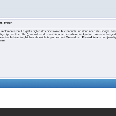
t / Import
implementieren. Es gibt lediglich das eine lokale Telefonbuch und dann noch die Google-Kon
gst (privat / beruflich), so solltest du zwei Varianten installieren/entpacken. Wenn sichergest
lefonbuch) lokal im gleichen Verzeichnis gespeichert. Wenn du so PhonerLite aus den jeweilig
nnen.