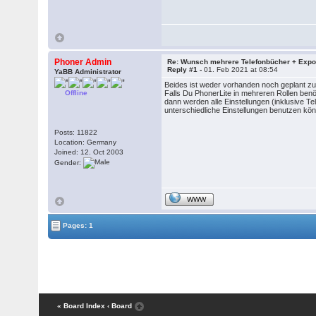
Phoner Admin
Re: Wunsch mehrere Telefonbücher + Expor
Reply #1 -
01. Feb 2021 at 08:54
YaBB Administrator
Beides ist weder vorhanden noch geplant zu 
Offline
Falls Du PhonerLite in mehreren Rollen benöti
dann werden alle Einstellungen (inklusive Te
unterschiedliche Einstellungen benutzen kö
Posts: 11822
Location: Germany
Joined: 12. Oct 2003
Gender:
WWW
Pages: 1
« Board Index
‹ Board