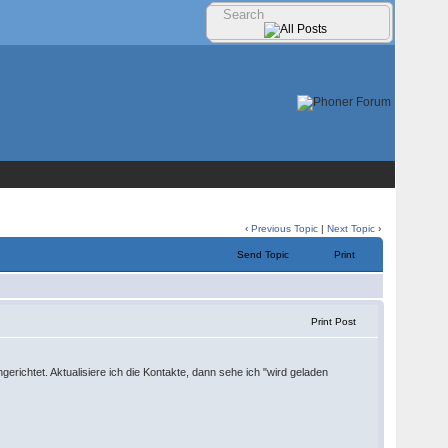
‹
Previous Topic
|
Next Topic
›
Send Topic
Print
Print Post
erichtet. Aktualisiere ich die Kontakte, dann sehe ich "wird geladen