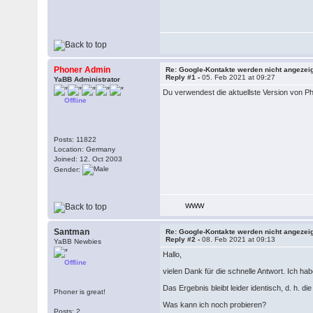
Phoner Admin
Re: Google-Kontakte werden nicht angezei
Reply #1 -
05. Feb 2021 at 09:27
YaBB Administrator
Du verwendest die aktuellste Version von Ph
Offline
Posts: 11822
Location: Germany
Joined: 12. Oct 2003
Gender:
WWW
Santman
Re: Google-Kontakte werden nicht angezei
Reply #2 -
08. Feb 2021 at 09:13
YaBB Newbies
Hallo,
Offline
vielen Dank für die schnelle Antwort. Ich h
Das Ergebnis bleibt leider identisch, d. h.
Phoner is great!
Was kann ich noch probieren?
Posts: 2