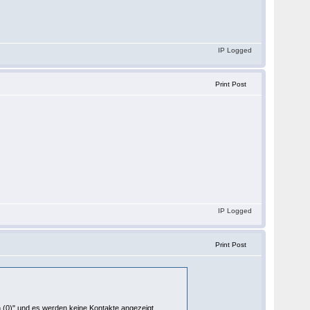
IP Logged
Print Post
IP Logged
Print Post
en (0)" und es werden keine Kontakte angezeigt.