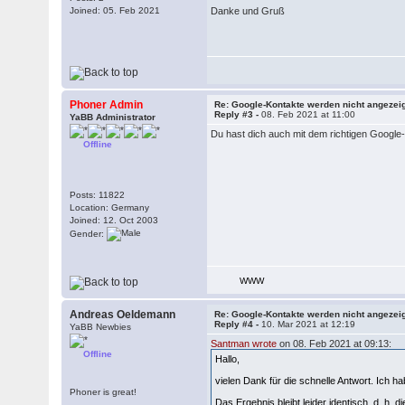
Joined: 05. Feb 2021
Danke und Gruß
Phoner Admin
Re: Google-Kontakte werden nicht angezei
Reply #3 -
08. Feb 2021 at 11:00
YaBB Administrator
Du hast dich auch mit dem richtigen Google-
Offline
Posts: 11822
Location: Germany
Joined: 12. Oct 2003
Gender:
WWW
Andreas Oeldemann
Re: Google-Kontakte werden nicht angezei
Reply #4 -
10. Mar 2021 at 12:19
YaBB Newbies
Santman wrote
on 08. Feb 2021 at 09:13:
Offline
Hallo,
vielen Dank für die schnelle Antwort. Ich 
Phoner is great!
Das Ergebnis bleibt leider identisch, d. h