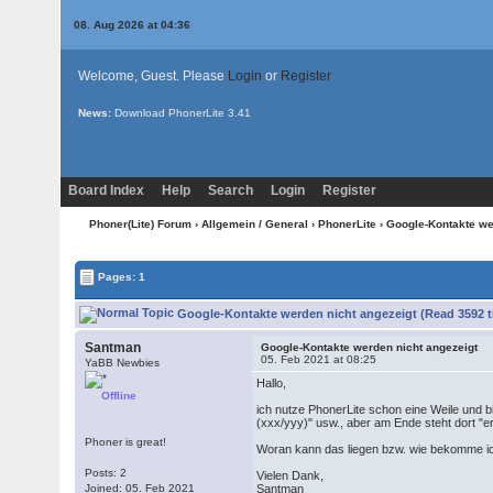
08. Aug 2026 at 04:36
Welcome, Guest. Please
Login
or
Register
News:
Download PhonerLite
3.41
Board Index
Help
Search
Login
Register
Phoner(Lite) Forum
›
Allgemein / General
›
PhonerLite
› Google-Kontakte we
Pages: 1
Google-Kontakte werden nicht angezeigt (Read 3592 
Santman
Google-Kontakte werden nicht angezeigt
05. Feb 2021 at 08:25
YaBB Newbies
Hallo,
Offline
ich nutze PhonerLite schon eine Weile und bi
(xxx/yyy)" usw., aber am Ende steht dort "erfo
Phoner is great!
Woran kann das liegen bzw. wie bekomme i
Posts: 2
Vielen Dank,
Joined: 05. Feb 2021
Santman