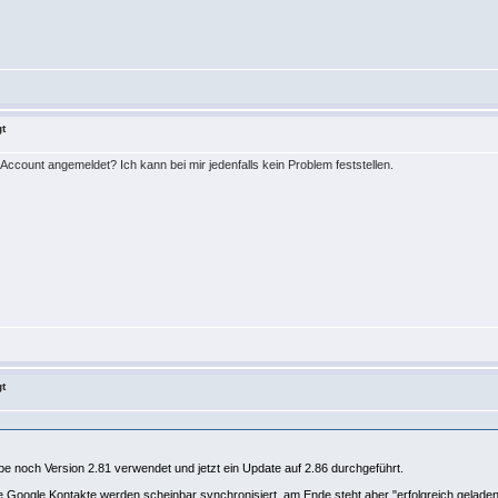
gt
Account angemeldet? Ich kann bei mir jedenfalls kein Problem feststellen.
gt
habe noch Version 2.81 verwendet und jetzt ein Update auf 2.86 durchgeführt.
. die Google Kontakte werden scheinbar synchronisiert, am Ende steht aber "erfolgreich gelad