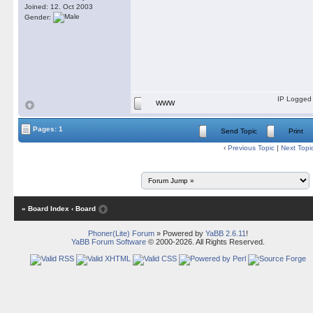
Joined: 12. Oct 2003
Gender:
IP Logged
WWW
Pages: 1
Send Topic
Print
‹
Previous Topic
|
Next Topi
« Board Index
‹ Board
Phoner(Lite) Forum
» Powered by
YaBB 2.6.11
!
YaBB Forum Software
© 2000-2026. All Rights Reserved.