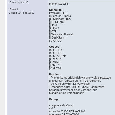
Phoner is great!
phonerlite: 2.88
Posts: 3
Netzwerk
:
Joined: 24. Feb 2021
Protokoll: TLS
[] Session Timers
[X] Multicast DNS
[] UPNP NAT
[] IPv6
[X] QoS
[] CTI
[] Windows Firewall
[] Dual-Stick
[X] GRUU
Codecs
:
[X] G.711a
[X] G.711u
[X] DTMF Info
[X] SRTP
[X] SAVP
[] ZRTP
[X] G.726
Problem
:
- Phonerlite ist erfolgreich via proxy:sip.sipgate.de
und domain: sipgate.de mit TLS registriert
- bei Anrufen wird TLS verwendet
- Phonerlite setzt kein RTP/SAVP, daher wird
Sprache unverschlüsselt versand, nur
Signalisierung verschlüsselt
Debug:
s=sipgate VoIP GW
t=0 0
m=audio 26950 RTP/AVP 8 0
a=rtpmap:8 PCMA/8000