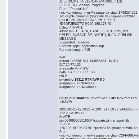
11:56:29,341: R: 212.9.44.244:5061 (TLS)
SIP/2.0 183 Session Progress
From: "PhonerLite"
<sip:Kundennummer@sipgate.de>;tag=1736204231
To: <sip:Rufnummer@sipgate.de>;tag=as2abf2bbc
Call-ID: 8012A7C5-C575-EB11-96ED-
4D9DF3B937FC@192.168.178.40
CSeq: 4 INVITE
Allow: INVITE, ACK, CANCEL, OPTIONS, BYE,
REFER, SUBSCRIBE, NOTIFY, INFO, PUBLISH,
MESSAGE
Supported: replaces
Content-Type: application/sdp
Content-Length: 215
v=0
o=root 1438581841 1438581841 IN IP4
217.10.77.133
s=sipgate VoIP GW
c=IN IP4 217.10.77.133
t=0 0
m=audio 19312 RTP/AVP 8 0
a=rtpmap:8 PCMA/8000
a=rtpmap:0 PCMU/8000
Beispiel Rufaufbau/Invite von Fritz Box mit TLS
+ SAVP:
2021-02-25 12:19:21 +0100 : 217.10.77.244:5060 ->
172.20.40.8:5060
INVITE
sip:00498003301000@sipgate.de;transport=tls
SIP/2.0
176.198.197.98:34781;rport=34781;branch=z9hG4
From:
<sip:Kundennummer@sipgate.de>;tag=C2FF6660F