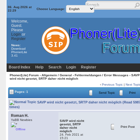
06. Aug 2026 at
Choose Language:
22:29
Welcome,
Guest.
Please
Login
or
Register
News:
Download
PhonerLite
3.41
Board Index
Help
Search
Login
Register
Phoner(Lite) Forum
›
Allgemein / General
›
Fehlermeldungen / Error Messages
› SAVP
wird nicht gesetzt, SRTP daher nicht möglich
‹
Previous Topic
|
Next Topi
Pages: 1
Send Topic
Print
SAVP wird nicht gesetzt, SRTP daher nicht möglich (Read 598
times)
Roman H.
YaBB Newbies
SAVP wird nicht
gesetzt, SRTP
Print Post
daher nicht
Offline
möglich
24. Feb 2021 at
15:21