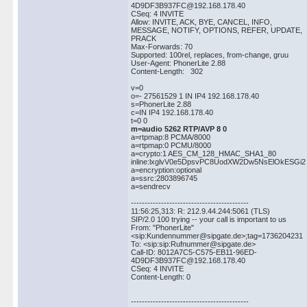
4D9DF3B937FC@192.168.178.40
CSeq: 4 INVITE
Allow: INVITE, ACK, BYE, CANCEL, INFO,
MESSAGE, NOTIFY, OPTIONS, REFER, UPDATE,
PRACK
Max-Forwards: 70
Supported: 100rel, replaces, from-change, gruu
User-Agent: PhonerLite 2.88
Content-Length: 302
v=0
o=- 27561529 1 IN IP4 192.168.178.40
s=PhonerLite 2.88
c=IN IP4 192.168.178.40
t=0 0
m=audio 5262 RTP/AVP 8 0
a=rtpmap:8 PCMA/8000
a=rtpmap:0 PCMU/8000
a=crypto:1 AES_CM_128_HMAC_SHA1_80
inline:lxglvV0e5DpsvPC8UodXW2Dw5NsElOkESGi2
a=encryption:optional
a=ssrc:2803896745
a=sendrecv
-------------------------------------------
11:56:25,313: R: 212.9.44.244:5061 (TLS)
SIP/2.0 100 trying -- your call is important to us
From: "PhonerLite"
<sip:Kundennummer@sipgate.de>;tag=1736204231
To: <sip:sip:Rufnummer@sipgate.de>
Call-ID: 8012A7C5-C575-EB11-96ED-
4D9DF3B937FC@192.168.178.40
CSeq: 4 INVITE
Content-Length: 0
-------------------------------------------