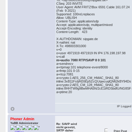
To: <sip:08003301000@sipgate.de>
CSeq: 203 INVITE
User-Agent: AVM FRITZ!Box 6591 Cable 161.07.24
(Feb 9 2021)
Supported: 100rel,replaces
Allow: UBLISH
Content-Type: application/sdp
Accept: application/sdp, multipart/mixed
Accept-Encoding: identity
Content-Length: 423
X-AUTHDOMAIN: sipgate.de
X-nathint: nat
X-To: 498003301000
v=0
o=user 4971919 4971919 IN IP4 176.198.197.98
s=call
m=audio 7080 RTP/SAVP 8 0 101
a=sendrecv
a=rtpmap:101 telephone-event/8000
a=fmtp:101 0-15
a=rtcp:7081
a=crypto:1 AES_256_CM_HMAC_SHA1_80
inline:3xB11FsIj/KE6Ep5ZcQUqwcuqlQMt2kBY9
a=crypto:2 AES_CM_128_HMAC_SHA1_80
inline:fIHHTW9g9BwMHA5N/2cE1tRDSbdfU/NG8SFri
a=ptime:20
IP Logged
Phoner Admin
YaBB Administrator
Re: SAVP wird
nicht gesetzt,
SRTP daher
Print Post
Offline