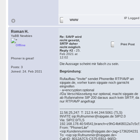
IP Logged
WWW
Roman H.
YaBB Newbies
Re: SAVP wird
nicht gesetzt,
SRTP daher
Print Post
Offline
nicht möglich
Reply #2 -
25.
Feb 2021 at
12:02
Phoner is great!
Die Aussage scheint mir falsch zu sein.
Posts: 3
Begründung
:
Joined: 24. Feb 2021
Rufaufbau "Invite" sendet Phonerlite RTP/AVP an
sipgate.de, vorher kann sipgate noch garnicht
eingreifen
- a=encryption:optional
//Da Verschlüsselung nur optional, macht sipgate.de
ab Rufannahme SIP 200 daraus auch kein SRTP, da
nur RTP/AVP angefragt
-------------------------------------------
11:56:25,247: T: 212.9.44.244:5061 (TLS)
INVITE sip:Rufnummer@sipgate.de SIP/2.0
Via: SIP/2.0/TLS
192.168.178.40:54541;branch=z9hG4bK8012a7c5c57
From: "PhonerLite"
<sip:Kundennummer@sipgate.de>;tag=1736204231
To: <sip:sip:Rufnummer@sipgate.de>
Call-ID: 8012A7C5-C575-EB11-96ED-