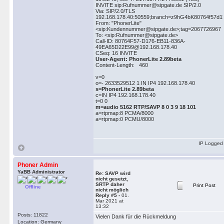
INVITE sip:Rufnummer@sipgate.de SIP/2.0
Via: SIP/2.0/TLS
192.168.178.40:50559;branch=z9hG4bK80764f57d1
From: "PhonerLite"
<sip:Kundennummer@sipgate.de>;tag=2067726967
To: <sip:Rufnummer@sipgate.de>
Call-ID: 80764F57-D176-EB11-836A-
49EA65D22E99@192.168.178.40
CSeq: 16 INVITE
User-Agent: PhonerLite 2.89beta
Content-Length: 460
v=0
o=- 2633529512 1 IN IP4 192.168.178.40
s=PhonerLite 2.89beta
c=IN IP4 192.168.178.40
t=0 0
m=audio 5162 RTP/SAVP 8 0 3 9 18 101
a=rtpmap:8 PCMA/8000
a=rtpmap:0 PCMU/8000
IP Logged
Phoner Admin
YaBB Administrator
Re: SAVP wird
nicht gesetzt,
SRTP daher
Print Post
Offline
nicht möglich
Reply #5 -
01.
Mar 2021 at
13:32
Posts: 11822
Vielen Dank für die Rückmeldung
Location: Germany