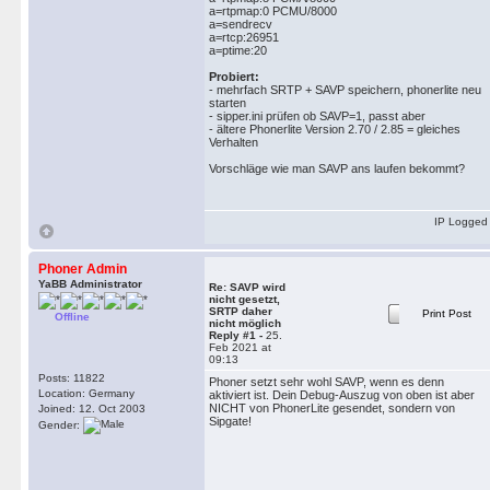
a=rtpmap:0 PCMU/8000
a=sendrecv
a=rtcp:26951
a=ptime:20
Probiert:
- mehrfach SRTP + SAVP speichern, phonerlite neu
starten
- sipper.ini prüfen ob SAVP=1, passt aber
- ältere Phonerlite Version 2.70 / 2.85 = gleiches
Verhalten
Vorschläge wie man SAVP ans laufen bekommt?
IP Logged
Phoner Admin
YaBB Administrator
Re: SAVP wird
nicht gesetzt,
SRTP daher
Print Post
Offline
nicht möglich
Reply #1 -
25.
Feb 2021 at
09:13
Posts: 11822
Phoner setzt sehr wohl SAVP, wenn es denn
Location: Germany
aktiviert ist. Dein Debug-Auszug von oben ist aber
NICHT von PhonerLite gesendet, sondern von
Joined: 12. Oct 2003
Sipgate!
Gender: