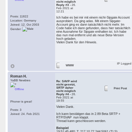
nicht möglich
Reply #3 -
26.
Feb 2021 at
12:21
Posts: 11822
Ich habe es bei mir mit einem nicht-Sipgate Account
Location: Germany
ausprobiert. Da ging adas. Mit einem Sipgate-
Account ging es dann tatsächlich nicht mehr. Im
Joined: 12. Oct 2003
Code habe ich dann gefunden, dass hier tatsächlich
Gender:
eine Ausnahme für Sipgate enthalten ist. Ich habe
das nun mal entfernt und als neue Beta-Version
hoch geladen.
Vielen Dank für den Hinweis.
IP Logged
WWW
Roman H.
YaBB Newbies
Re: SAVP wird
nicht gesetzt,
SRTP daher
Print Post
Offline
nicht möglich
Reply #4 -
26.
Feb 2021 at
19:55
Phoner is great!
Vielen Dank.
Posts: 3
Ich kann bestätigen das in 2.89 Beta SRTP +
Joined: 24. Feb 2021
RTP/SVAP nun klappt.
Thread kann geschlossen werden.
Beispiel
19:51:45,480: T: 217.10.77.244:5061 (TLS)