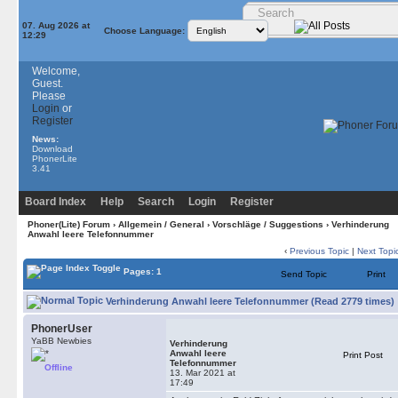
07. Aug 2026 at
Choose Language:
12:29
Welcome,
Guest.
Please
Login
or
Register
News:
Download
PhonerLite
3.41
Board Index
Help
Search
Login
Register
Phoner(Lite) Forum
›
Allgemein / General
›
Vorschläge / Suggestions
› Verhinderung
Anwahl leere Telefonnummer
‹
Previous Topic
|
Next Topi
Pages: 1
Send Topic
Print
Verhinderung Anwahl leere Telefonnummer (Read 2779 times)
PhonerUser
YaBB Newbies
Verhinderung
Anwahl leere
Print Post
Telefonnummer
Offline
13. Mar 2021 at
17:49