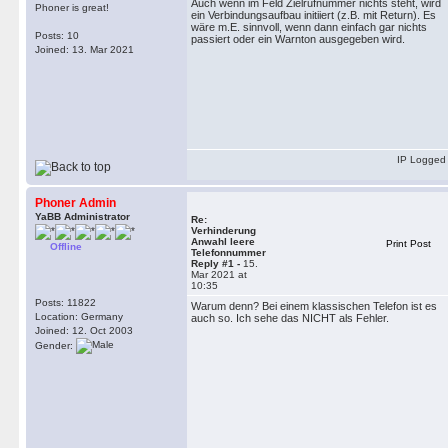
Auch wenn im Feld Zielrufnummer nichts steht, wird
Phoner is great!
ein Verbindungsaufbau initiiert (z.B. mit Return). Es
wäre m.E. sinnvoll, wenn dann einfach gar nichts
Posts: 10
passiert oder ein Warnton ausgegeben wird.
Joined: 13. Mar 2021
IP Logged
Phoner Admin
YaBB Administrator
Re:
Verhinderung
Anwahl leere
Print Post
Offline
Telefonnummer
Reply #1 -
15.
Mar 2021 at
10:35
Posts: 11822
Warum denn? Bei einem klassischen Telefon ist es
Location: Germany
auch so. Ich sehe das NICHT als Fehler.
Joined: 12. Oct 2003
Gender: