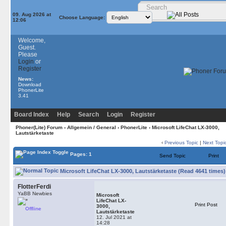
09. Aug 2026 at
Choose Language:
12:06
Welcome,
Guest.
Please
Login
or
Register
News:
Download
PhonerLite
3.41
Board Index
Help
Search
Login
Register
Phoner(Lite) Forum
›
Allgemein / General
›
PhonerLite
› Microsoft LifeChat LX-3000,
Lautstärketaste
‹
Previous Topic
|
Next Topi
Pages: 1
Send Topic
Print
Microsoft LifeChat LX-3000, Lautstärketaste (Read 4641 times)
FlotterFerdi
YaBB Newbies
Microsoft
LifeChat LX-
Print Post
3000,
Offline
Lautstärketaste
12. Jul 2021 at
14:28