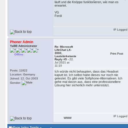
läuft und die Knöppe funktionieren, wie man es
erwartet.
VG
Ferdi
IP Logged
Phoner Admin
YaBB Administrator
Re: Microsoft
LifeChat LX-
3000,
Print Post
Offline
Lautstärketaste
Reply #5 -
22.
Jul 2021 at
11:10
Posts: 11822
Ich würde nicht behaupten, dass das Headset
Location: Germany
kaputt ist. Ich selbst habe dieses nur noch nie
getestet. Es gibt viele Softphone-Alternativen. Ich
Joined: 12. Oct 2003
gehe mal davon aus, dass eine professionellere
Gender:
Lösung hier sicherlich mehr unterstützt.
IP Logged
WWW