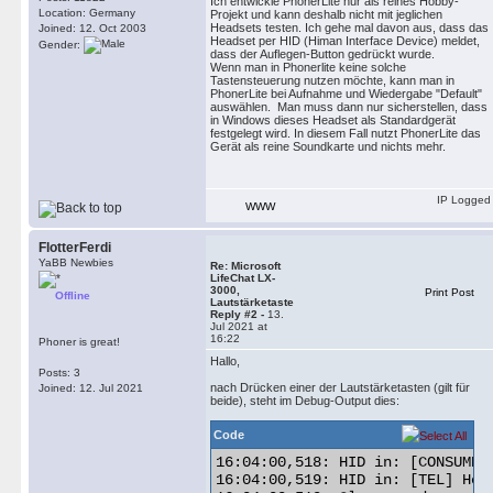
Ich entwickle PhonerLite nur als reines Hobby-
Location: Germany
Projekt und kann deshalb nicht mit jeglichen
Headsets testen. Ich gehe mal davon aus, dass das
Joined: 12. Oct 2003
Headset per HID (Himan Interface Device) meldet,
Gender:
dass der Auflegen-Button gedrückt wurde.
Wenn man in Phonerlite keine solche
Tastensteuerung nutzen möchte, kann man in
PhonerLite bei Aufnahme und Wiedergabe "Default"
auswählen. Man muss dann nur sicherstellen, dass
in Windows dieses Headset als Standardgerät
festgelegt wird. In diesem Fall nutzt PhonerLite das
Gerät als reine Soundkarte und nichts mehr.
IP Logged
WWW
FlotterFerdi
YaBB Newbies
Re: Microsoft
LifeChat LX-
3000,
Print Post
Offline
Lautstärketaste
Reply #2 -
13.
Jul 2021 at
16:22
Phoner is great!
Hallo,
Posts: 3
nach Drücken einer der Lautstärketasten (gilt für
Joined: 12. Jul 2021
beide), steht im Debug-Output dies:
Code
16:04:00,518: HID in: [CONSUMER]
16:04:00,519: HID in: [TEL] Hook