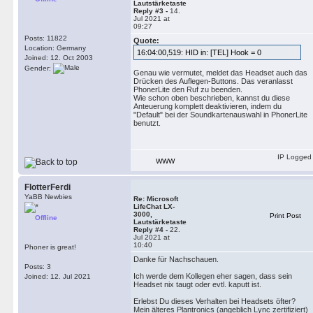
Lautstärketaste
Reply #3 -
14.
Jul 2021 at
09:27
Posts: 11822
Quote:
Location: Germany
16:04:00,519: HID in: [TEL] Hook = 0
Joined: 12. Oct 2003
Gender:
Genau wie vermutet, meldet das Headset auch das
Drücken des Auflegen-Buttons. Das veranlasst
PhonerLite den Ruf zu beenden.
Wie schon oben beschrieben, kannst du diese
Anteuerung komplett deaktivieren, indem du
"Default" bei der Soundkartenauswahl in PhonerLite
benutzt.
IP Logged
WWW
FlotterFerdi
YaBB Newbies
Re: Microsoft
LifeChat LX-
3000,
Print Post
Offline
Lautstärketaste
Reply #4 -
22.
Jul 2021 at
10:40
Phoner is great!
Danke für Nachschauen.
Posts: 3
Ich werde dem Kollegen eher sagen, dass sein
Joined: 12. Jul 2021
Headset nix taugt oder evtl. kaputt ist.
Erlebst Du dieses Verhalten bei Headsets öfter?
Mein älteres Plantronics (angeblich Lync zertifiziert)