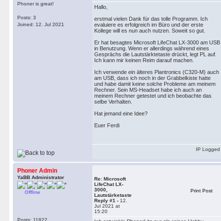
Phoner is great!
Hallo,
Posts: 3
erstmal vielen Dank für das tolle Programm. Ich
Joined: 12. Jul 2021
evaluiere es erfolgreich im Büro und der erste
Kollege will es nun auch nutzen. Soweit so gut.
Er hat besagtes Microsoft LifeChat LX-3000 am USB
in Benutzung. Wenn er allerdings während eines
Gesprächs die Lautstärktetaste drückt, legt PL auf.
Ich kann mir keinen Reim darauf machen.
Ich verwende ein älteres Plantronics (C320-M) auch
am USB, dass ich noch in der Grabbelkiste hatte
und habe damit keine solche Probleme am meinem
Rechner. Sein MS-Headset habe ich auch an
meinem Rechner getestet und ich beobachte das
selbe Verhalten.
Hat jemand eine Idee?
Euer Ferdi
IP Logged
Phoner Admin
YaBB Administrator
Re: Microsoft
LifeChat LX-
3000,
Print Post
Offline
Lautstärketaste
Reply #1 -
12.
Jul 2021 at
15:20
Posts: 11822