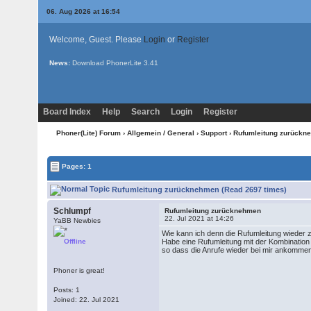
06. Aug 2026 at 16:54
Welcome, Guest. Please
Login
or
Register
News:
Download PhonerLite
3.41
Board Index
Help
Search
Login
Register
Phoner(Lite) Forum
›
Allgemein / General
›
Support
› Rufumleitung zurückn
Pages: 1
Rufumleitung zurücknehmen (Read 2697 times)
Schlumpf
Rufumleitung zurücknehmen
22. Jul 2021 at 14:26
YaBB Newbies
Wie kann ich denn die Rufumleitung wiede
Offline
Habe eine Rufumleitung mit der Kombination
so dass die Anrufe wieder bei mir ankomme
Phoner is great!
Posts: 1
Joined: 22. Jul 2021