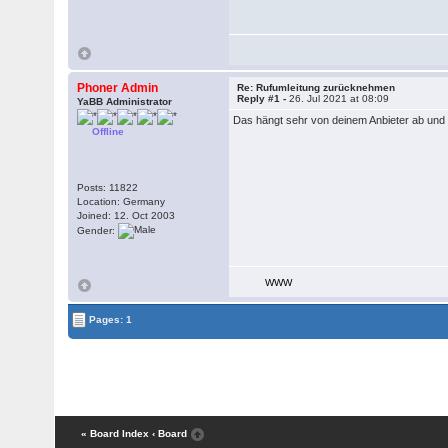
Phoner Admin
Re: Rufumleitung zurücknehmen
Reply #1 -
26. Jul 2021 at 08:09
YaBB Administrator
Das hängt sehr von deinem Anbieter ab und h
Offline
Posts: 11822
Location: Germany
Joined: 12. Oct 2003
Gender:
WWW
Pages: 1
« Board Index
‹ Board