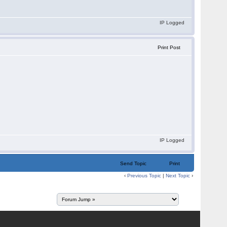
IP Logged
Print Post
IP Logged
Send Topic
Print
‹
Previous Topic
|
Next Topic
›