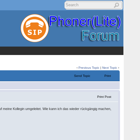
‹
Previous Topic
|
Next Topic
›
Send Topic
Print
Print Post
f meine Kollegin umgeleitet. Wie kann ich das wieder rückgängig machen,