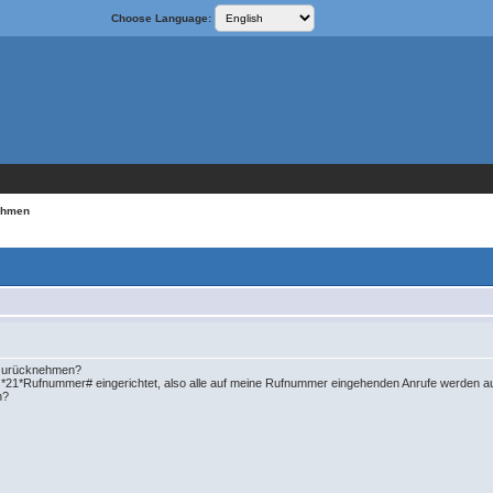
Choose Language:
ehmen
r zurücknehmen?
 *21*Rufnummer# eingerichtet, also alle auf meine Rufnummer eingehenden Anrufe werden au
n?