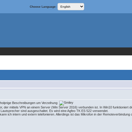
Choose Language:
 für holprige Beschreibungen um Verzeihung
r, der mittels VPN an einem Server (Win Server 2016) verbunden ist. In Win10 funktioniert di
d Lautsprecher sind ausgeschaltet. Es wird eine Agfeo TK ES 522 verwendet.
n ich intern und extern telefonieren. Allerdings ist das Mikrofon in der Remoteverbindung d