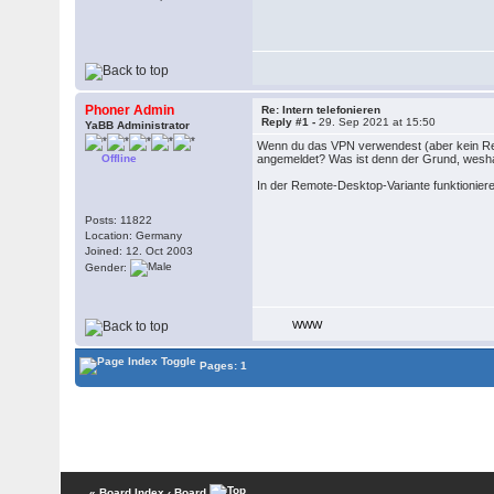
Phoner Admin
Re: Intern telefonieren
Reply #1 -
29. Sep 2021 at 15:50
YaBB Administrator
Wenn du das VPN verwendest (aber kein Remo
Offline
angemeldet? Was ist denn der Grund, weshal
In der Remote-Desktop-Variante funktioniere
Posts: 11822
Location: Germany
Joined: 12. Oct 2003
Gender:
WWW
Pages: 1
« Board Index
‹ Board