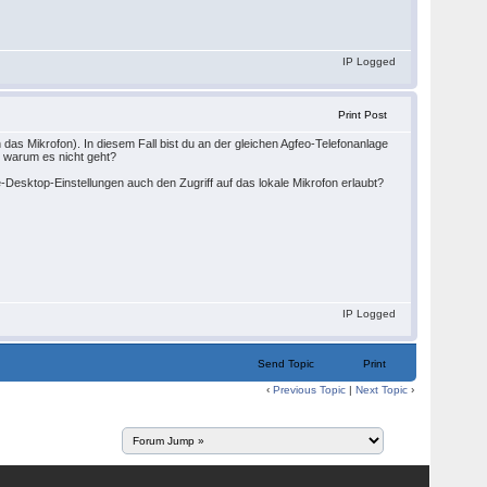
IP Logged
Print Post
as Mikrofon). In diesem Fall bist du an der gleichen Agfeo-Telefonanlage
, warum es nicht geht?
-Desktop-Einstellungen auch den Zugriff auf das lokale Mikrofon erlaubt?
IP Logged
Send Topic
Print
‹
Previous Topic
|
Next Topic
›