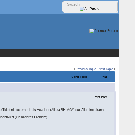
‹
Previous Topic
|
Next Topic
›
Send Topic
Print
Print Post
e Telefonie extern mittels Headset (Aikela BH-M9A) gut. Allerdings kann
eaktiviert (ein anderes Problem).