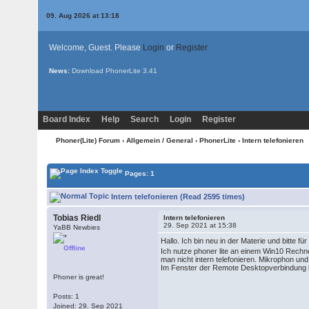
09. Aug 2026 at 13:18
Welcome, Guest. Please
Login
or
Register
News:
Download PhonerLite
3.41
Board Index
Help
Search
Login
Register
Phoner(Lite) Forum
›
Allgemein / General
›
PhonerLite
› Intern telefonieren
Pages: 1
Intern telefonieren (Read 2595 times)
Tobias Riedl
Intern telefonieren
29. Sep 2021 at 15:38
YaBB Newbies
Hallo. Ich bin neu in der Materie und bitte
Offline
Ich nutze phoner lite an einem Win10 Rechne
man nicht intern telefonieren. Mikrophon un
Im Fenster der Remote Desktopverbindung kan
Phoner is great!
Posts: 1
Joined: 29. Sep 2021