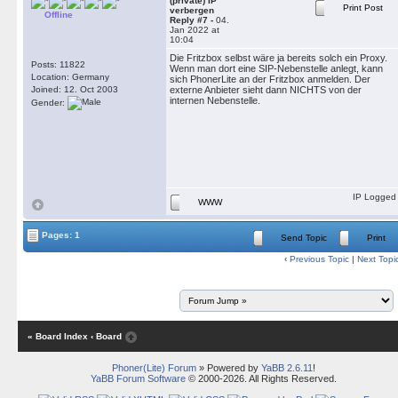
(private) IP
Print Post
verbergen
Offline
Reply #7 -
04.
Jan 2022 at
10:04
Die Fritzbox selbst wäre ja bereits solch ein Proxy.
Posts: 11822
Wenn man dort eine SIP-Nebenstelle anlegt, kann
Location: Germany
sich PhonerLite an der Fritzbox anmelden. Der
Joined: 12. Oct 2003
externe Anbieter sieht dann NICHTS von der
internen Nebenstelle.
Gender:
IP Logged
WWW
Pages: 1
Send Topic
Print
‹
Previous Topic
|
Next Topi
« Board Index
‹ Board
Phoner(Lite) Forum
» Powered by
YaBB 2.6.11
!
YaBB Forum Software
© 2000-2026. All Rights Reserved.