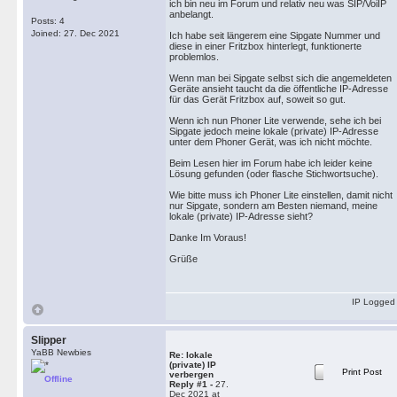
ich bin neu im Forum und relativ neu was SIP/VoiIP
anbelangt.
Posts: 4
Joined: 27. Dec 2021
Ich habe seit längerem eine Sipgate Nummer und
diese in einer Fritzbox hinterlegt, funktionerte
problemlos.
Wenn man bei Sipgate selbst sich die angemeldeten
Geräte ansieht taucht da die öffentliche IP-Adresse
für das Gerät Fritzbox auf, soweit so gut.
Wenn ich nun Phoner Lite verwende, sehe ich bei
Sipgate jedoch meine lokale (private) IP-Adresse
unter dem Phoner Gerät, was ich nicht möchte.
Beim Lesen hier im Forum habe ich leider keine
Lösung gefunden (oder flasche Stichwortsuche).
Wie bitte muss ich Phoner Lite einstellen, damit nicht
nur Sipgate, sondern am Besten niemand, meine
lokale (private) IP-Adresse sieht?
Danke Im Voraus!
Grüße
IP Logged
Slipper
YaBB Newbies
Re: lokale
(private) IP
Print Post
verbergen
Offline
Reply #1 -
27.
Dec 2021 at