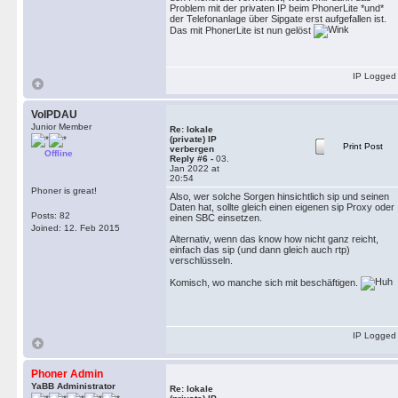
Problem mit der privaten IP beim PhonerLite *und*
der Telefonanlage über Sipgate erst aufgefallen ist.
Das mit PhonerLite ist nun gelöst
IP Logged
VoIPDAU
Junior Member
Re: lokale
(private) IP
Print Post
verbergen
Offline
Reply #6 -
03.
Jan 2022 at
20:54
Phoner is great!
Also, wer solche Sorgen hinsichtlich sip und seinen
Daten hat, sollte gleich einen eigenen sip Proxy oder
Posts: 82
einen SBC einsetzen.
Joined: 12. Feb 2015
Alternativ, wenn das know how nicht ganz reicht,
einfach das sip (und dann gleich auch rtp)
verschlüsseln.
Komisch, wo manche sich mit beschäftigen.
IP Logged
Phoner Admin
YaBB Administrator
Re: lokale