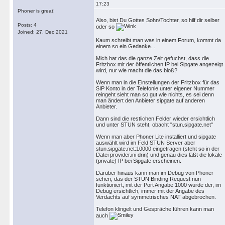
17:23
Phoner is great!
Also, bist Du Gottes Sohn/Tochter, so hilf dir selber
Posts: 4
oder so
Joined: 27. Dec 2021
Kaum schreibt man was in einem Forum, kommt da
einem so ein Gedanke...
Mich hat das die ganze Zeit gefuchst, dass die
Fritzbox mit der öffentlichen IP bei Sipgate angezeigt
wird, nur wie macht die das bloß?
Wenn man in die Einstellungen der Fritzbox für das
SIP Konto in der Telefonie unter eigener Nummer
reingeht sieht man so gut wie nichts, es sei denn
man ändert den Anbieter sipgate auf anderen
Anbieter.
Dann sind die restlichen Felder wieder ersichtlich
und unter STUN steht, obacht "stun.sipgate.net"
Wenn man aber Phoner Lite installiert und sipgate
auswählt wird im Feld STUN Server aber
stun.sipgate.net:10000 eingetragen (steht so in der
Datei provider.ini drin) und genau dies läßt die lokale
(private) IP bei Sipgate erscheinen.
Darüber hinaus kann man im Debug von Phoner
sehen, das der STUN Binding Request nun
funktioniert, mit der Port Angabe 1000 wurde der, im
Debug ersichtlich, immer mit der Angabe des
Verdachts auf symmetrisches NAT abgebrochen.
Telefon klingelt und Gespräche führen kann man
auch