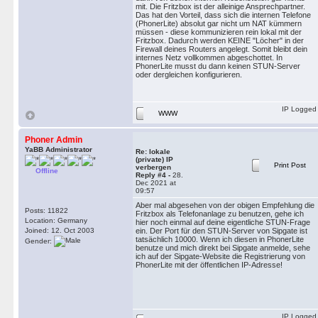
mit. Die Fritzbox ist der alleinige Ansprechpartner.
Das hat den Vorteil, dass sich die internen Telefone
(PhonerLite) absolut gar nicht um NAT kümmern
müssen - diese kommunizieren rein lokal mit der
Fritzbox. Dadurch werden KEINE "Löcher" in der
Firewall deines Routers angelegt. Somit bleibt dein
internes Netz vollkommen abgeschottet. In
PhonerLite musst du dann keinen STUN-Server
oder dergleichen konfigurieren.
IP Logged
WWW
Phoner Admin
YaBB Administrator
Re: lokale
(private) IP
Print Post
verbergen
Offline
Reply #4 -
28.
Dec 2021 at
09:57
Aber mal abgesehen von der obigen Empfehlung die
Posts: 11822
Fritzbox als Telefonanlage zu benutzen, gehe ich
Location: Germany
hier noch einmal auf deine eigentliche STUN-Frage
Joined: 12. Oct 2003
ein. Der Port für den STUN-Server von Sipgate ist
tatsächlich 10000. Wenn ich diesen in PhonerLite
Gender:
benutze und mich direkt bei Sipgate anmelde, sehe
ich auf der Sipgate-Website die Registrierung von
PhonerLite mit der öffentlichen IP-Adresse!
IP Logged