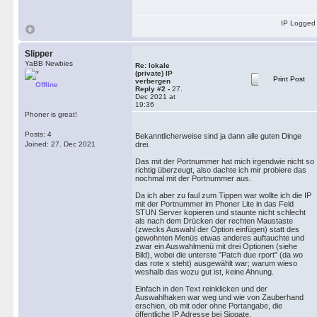
IP Logged
Slipper
YaBB Newbies
Re: lokale
(private) IP
Print Post
verbergen
Offline
Reply #2 -
27.
Dec 2021 at
19:36
Phoner is great!
Posts: 4
Bekanntlicherweise sind ja dann alle guten Dinge
Joined: 27. Dec 2021
drei.
Das mit der Portnummer hat mich irgendwie nicht so
richtig überzeugt, also dachte ich mir probiere das
nochmal mit der Portnummer aus.
Da ich aber zu faul zum Tippen war wollte ich die IP
mit der Portnummer im Phoner Lite in das Feld
STUN Server kopieren und staunte nicht schlecht
als nach dem Drücken der rechten Maustaste
(zwecks Auswahl der Option einfügen) statt des
gewohnten Menüs etwas anderes auftauchte und
zwar ein Auswahlmenü mit drei Optionen (siehe
Bild), wobei die unterste "Patch due rport" (da wo
das rote x steht) ausgewählt war; warum wieso
weshalb das wozu gut ist, keine Ahnung.
Einfach in den Text reinklicken und der
Auswahlhaken war weg und wie von Zauberhand
erschien, ob mit oder ohne Portangabe, die
öffentliche IP Adresse bei Sipgate.