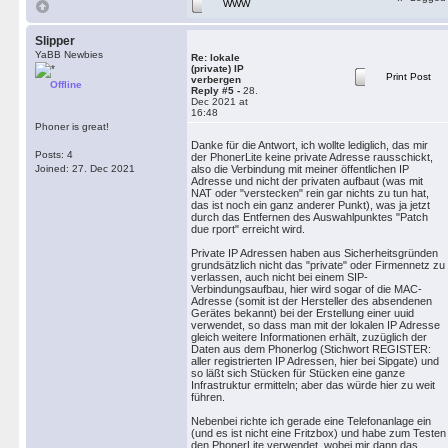
WWW
Slipper
YaBB Newbies
Re: lokale
(private) IP
Print Post
verbergen
Offline
Reply #5 -
28.
Dec 2021 at
16:48
Phoner is great!
Danke für die Antwort, ich wollte lediglich, das mir
Posts: 4
der PhonerLite keine private Adresse rausschickt,
Joined: 27. Dec 2021
also die Verbindung mit meiner öffentlichen IP
Adresse und nicht der privaten aufbaut (was mit
NAT oder "verstecken" rein gar nichts zu tun hat,
das ist noch ein ganz anderer Punkt), was ja jetzt
durch das Entfernen des Auswahlpunktes "Patch
due rport" erreicht wird.
Private IP Adressen haben aus Sicherheitsgründen
grundsätzlich nicht das "private" oder Firmennetz zu
verlassen, auch nicht bei einem SIP-
Verbindungsaufbau, hier wird sogar of die MAC-
Adresse (somit ist der Hersteller des absendenen
Gerätes bekannt) bei der Erstellung einer uuid
verwendet, so dass man mit der lokalen IP Adresse
gleich weitere Informationen erhält, zuzüglich der
Daten aus dem Phonerlog (Stichwort REGISTER:
aller registrierten IP Adressen, hier bei Sipgate) und
so läßt sich Stücken für Stücken eine ganze
Infrastruktur ermitteln; aber das würde hier zu weit
führen.
Nebenbei richte ich gerade eine Telefonanlage ein
(und es ist nicht eine Fritzbox) und habe zum Testen
den PhonerLite verwendet, wobei mir dann das