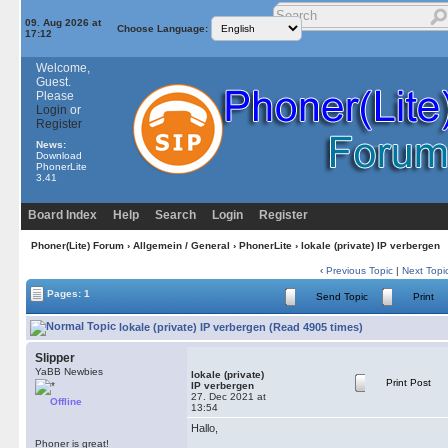
09. Aug 2026 at
Choose Language:
17:12
Welcome,
Guest.
Please
Login
or
Register
News:
Download
PhonerLite
3.41
Board Index
Help
Search
Login
Register
Phoner(Lite) Forum
›
Allgemein / General
›
PhonerLite
› lokale (private) IP verbergen
‹
Previous Topic
|
Next Topi
Pages: 1
Send Topic
Print
lokale (private) IP verbergen (Read 4905 times)
Slipper
YaBB Newbies
lokale (private)
Print Post
IP verbergen
27. Dec 2021 at
Offline
13:54
Hallo,
Phoner is great!