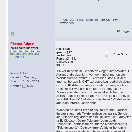
PhonerLite_STUN_Menu.jpg
( 26 KB | 164
Downloads )
IP Logged
Phoner Admin
YaBB Administrator
Re: lokale
(private) IP
Print Post
verbergen
Offline
Reply #3 -
28.
Dec 2021 at
08:21
Ich verstehe deine Bedenken wegen der privaten IP-
Posts: 11822
Adresse absolut nicht. Vor wem möchtest du die
Location: Germany
"verstecken"? Private IP-Adressen sind aus dem
Joined: 12. Oct 2003
Internet heraus NICHT adressierbar. Lediglich deine
externe IP-Adresse aus dem Internet ansprechbar.
Gender:
Dein Router wandelt per NAT deine private IP-
Adresse mit dem Port zu deiner öffentlichen IP-
Adresse und einem neuen Port. Das ist das Prinzip
von NAT. Dein PC ist dann über diese NAT-Adresse
aus dem Internet erreichbar.
Wenn du eh eine Fritzbox als Router hast, solltest
du diese auch als Telefonanlage benutzen. Sprich
die Fritzbox registriert sich bei deinem VoIP-Anbieter
(z.B. Sipgate). Deine Telefone (eben auch
PhonerLite) richtest du als interne Nebenstelle ein
(Telefoniegerät). Dein externer Anbieter bekommt
dann von deinen internen Nebenstellen gar nichts