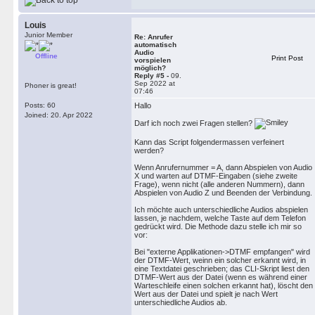
Louis
Junior Member
Re: Anrufer
automatisch
Audio
Offline
Print Post
vorspielen
möglich?
Reply #5 -
09.
Sep 2022 at
Phoner is great!
07:46
Posts: 60
Hallo
Joined: 20. Apr 2022
Darf ich noch zwei Fragen stellen?
Kann das Script folgendermassen verfeinert
werden?
Wenn Anrufernummer = A, dann Abspielen von Audio
X und warten auf DTMF-Eingaben (siehe zweite
Frage), wenn nicht (alle anderen Nummern), dann
Abspielen von Audio Z und Beenden der Verbindung.
Ich möchte auch unterschiedliche Audios abspielen
lassen, je nachdem, welche Taste auf dem Telefon
gedrückt wird. Die Methode dazu stelle ich mir so
vor:
Bei "externe Applikationen->DTMF empfangen" wird
der DTMF-Wert, weinn ein solcher erkannt wird, in
eine Textdatei geschrieben; das CLI-Skript liest den
DTMF-Wert aus der Datei (wenn es während einer
Warteschleife einen solchen erkannt hat), löscht den
Wert aus der Datei und spielt je nach Wert
unterschiedliche Audios ab.