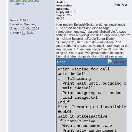
Audio
Offline
Print Post
vorspielen
möglich?
Reply #3 -
07.
Sep 2022 at
09:29
Posts: 11822
Location: Germany
Hier mal ein Beispiel-Script, welches eingehende
Rufe sofort annimmt und eine Ansage
Joined: 12. Oct 2003
(announcement.wav) abspielt. Sobald die Ansage
Gender:
fertig ist, wird aufgelegt und das Script neu gestartet.
In meinem Beispiel heißt die Script-Datei
"Ansage.txt". Du müsstest eventuell den Pfad
entsprechend anpassen. Manuell testen kannst du
das, indem du "Load ansage.txt" im CLI-Fenster
eingibst. Wenn alles wie gewünscht funktioniert,
kannst du das Script als Start-Script eintragen.
Code
Print waiting for call

Wait HasCall

if !IsIncoming

  Print wait until outgoing call
  Wait !HasCall

  Print outgoing call ended - re
  Load ansage.txt

EndIf

Print Incoming call available

HookOff

Wait 10,StateIsActive

If StateIsActive

  Wave announcement.wav

  Print play announcement
