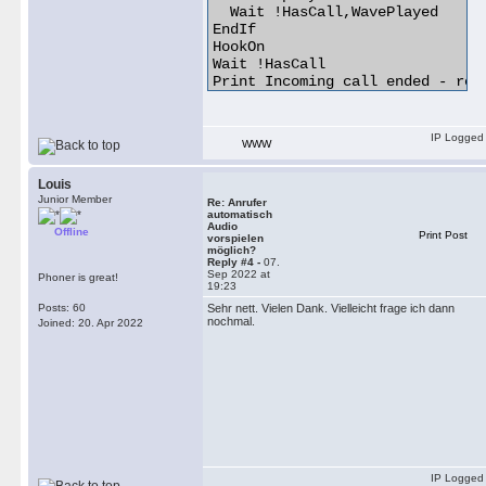
  Wait !HasCall,WavePlayed

EndIf

HookOn

Wait !HasCall

Print Incoming call ended - rest
Load ansage.txt

IP Logged
WWW
Louis
Junior Member
Re: Anrufer
automatisch
Audio
Offline
Print Post
vorspielen
möglich?
Reply #4 -
07.
Sep 2022 at
Phoner is great!
19:23
Posts: 60
Sehr nett. Vielen Dank. Vielleicht frage ich dann
nochmal.
Joined: 20. Apr 2022
IP Logged