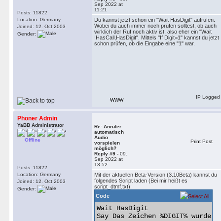
Sep 2022 at
11:21
Posts: 11822
Location: Germany
Du kannst jetzt schon ein "Wait HasDigit" aufrufen.
Wobei du auch immer noch prüfen solltest, ob auch
Joined: 12. Oct 2003
wirklich der Ruf noch aktiv ist, also eher ein "Wait
Gender:
!HasCall,HasDigit". Mittels "If Digit=1" kannst du jetzt
schon prüfen, ob die Eingabe eine "1" war.
IP Logged
WWW
Phoner Admin
YaBB Administrator
Re: Anrufer
automatisch
Audio
Offline
Print Post
vorspielen
möglich?
Reply #9 -
09.
Sep 2022 at
13:52
Posts: 11822
Location: Germany
Mit der aktuellen Beta-Version (3.10Beta) kannst du
folgendes Script laden (Bei mir heißt es
Joined: 12. Oct 2003
script_dtmf.txt):
Gender:
Code
Wait HasDigit

Say Das Zeichen %DIGIT% wurde em