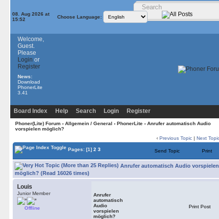
08. Aug 2026 at
Choose Language:
15:52
Welcome,
Guest.
Please
Login
or
Register
News:
Download
PhonerLite
3.41
Board Index
Help
Search
Login
Register
Phoner(Lite) Forum
›
Allgemein / General
›
PhonerLite
› Anrufer automatisch Audio
vorspielen möglich?
‹
Previous Topic
|
Next Topi
Pages:
[1]
2
3
Send Topic
Print
Anrufer automatisch Audio vorspielen
möglich? (Read 16026 times)
Louis
Junior Member
Anrufer
automatisch
Audio
Print Post
Offline
vorspielen
möglich?