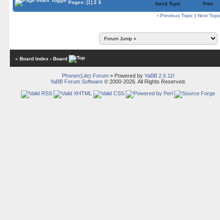
Pages:
[1]
2
3
Send Topic
Print
‹
Previous Topic
|
Next Topi
« Board Index
‹ Board
Phoner(Lite) Forum
» Powered by
YaBB 2.6.11
!
YaBB Forum Software
© 2000-2026. All Rights Reserved.