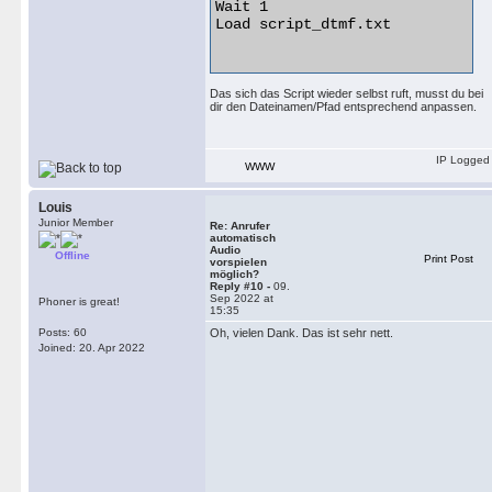
Wait 1

Load script_dtmf.txt

Das sich das Script wieder selbst ruft, musst du bei
dir den Dateinamen/Pfad entsprechend anpassen.
IP Logged
WWW
Louis
Junior Member
Re: Anrufer
automatisch
Audio
Offline
Print Post
vorspielen
möglich?
Reply #10 -
09.
Sep 2022 at
Phoner is great!
15:35
Posts: 60
Oh, vielen Dank. Das ist sehr nett.
Joined: 20. Apr 2022