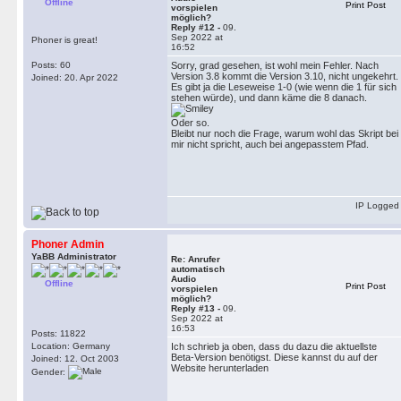
Offline
Print Post
vorspielen
möglich?
Reply #12 -
09.
Sep 2022 at
Phoner is great!
16:52
Posts: 60
Sorry, grad gesehen, ist wohl mein Fehler. Nach
Version 3.8 kommt die Version 3.10, nicht ungekehrt.
Joined: 20. Apr 2022
Es gibt ja die Leseweise 1-0 (wie wenn die 1 für sich
stehen würde), und dann käme die 8 danach.
Oder so.
Bleibt nur noch die Frage, warum wohl das Skript bei
mir nicht spricht, auch bei angepasstem Pfad.
IP Logged
Phoner Admin
YaBB Administrator
Re: Anrufer
automatisch
Audio
Offline
Print Post
vorspielen
möglich?
Reply #13 -
09.
Sep 2022 at
16:53
Posts: 11822
Location: Germany
Ich schrieb ja oben, dass du dazu die aktuellste
Beta-Version benötigst. Diese kannst du auf der
Joined: 12. Oct 2003
Website herunterladen
Gender: