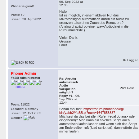
06. Sep 2022 at
12:33
Phoner is great!
Hallo
Posts: 60
Ist es möglich, in einem aktiven Ruf das
Mikrofonsignal automatisch durch ein Audio zu
Joined: 20. Apr 2022
ersetzen, also ohne Zutun des Benutzers?
(Analog drag&drop einer wav-Audiodatei in die
Rufnummerliste.)
Vielen Dank.
Grüsse
Louis
IP Logged
Phoner Admin
YaBB Administrator
Re: Anrufer
automatisch
Audio
Offline
Print Post
vorspielen
möglich?
Reply #1 -
06.
Sep 2022 at
12:44
Posts: 11822
Location: Germany
Schau mal hier:
https://forum.phoner.de/cgi-
bin/yabb2/YaBB.pl?num=1647858887
Joined: 12. Oct 2003
Möchtest du das bei allen Rufen (egal ob aus- oder
Gender:
eingehend)? Man kann ein solches Script auch
automatisch laufen lassen und wenn sich das Script
am Ende selber ruft (load script.txt), dann würde das
immer laufen.