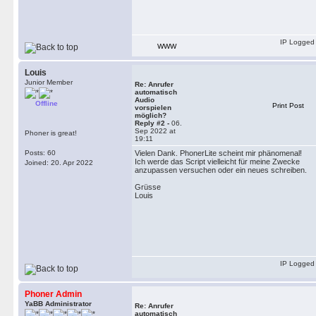
IP Logged
WWW
Louis
Junior Member
Re: Anrufer
automatisch
Audio
Offline
Print Post
vorspielen
möglich?
Reply #2 -
06.
Sep 2022 at
Phoner is great!
19:11
Posts: 60
Vielen Dank. PhonerLite scheint mir phänomenal!
Ich werde das Script vielleicht für meine Zwecke
Joined: 20. Apr 2022
anzupassen versuchen oder ein neues schreiben.
Grüsse
Louis
IP Logged
Phoner Admin
YaBB Administrator
Re: Anrufer
automatisch