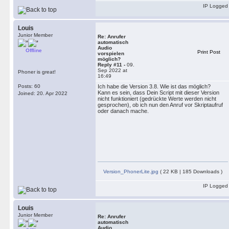
IP Logged
Louis
Junior Member
Re: Anrufer
automatisch
Audio
Offline
Print Post
vorspielen
möglich?
Reply #11 -
09.
Sep 2022 at
Phoner is great!
16:49
Posts: 60
Ich habe die Version 3.8. Wie ist das möglich?
Kann es sein, dass Dein Script mit dieser Version
Joined: 20. Apr 2022
nicht funktioniert (gedrückte Werte werden nicht
gesprochen), ob ich nun den Anruf vor Skriptaufruf
oder danach mache.
Version_PhonerLite.jpg
( 22 KB | 185 Downloads )
IP Logged
Louis
Junior Member
Re: Anrufer
automatisch
Audio