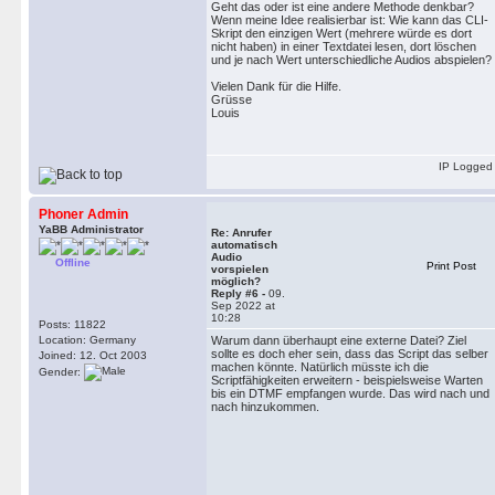
Geht das oder ist eine andere Methode denkbar?
Wenn meine Idee realisierbar ist: Wie kann das CLI-
Skript den einzigen Wert (mehrere würde es dort
nicht haben) in einer Textdatei lesen, dort löschen
und je nach Wert unterschiedliche Audios abspielen?
Vielen Dank für die Hilfe.
Grüsse
Louis
IP Logged
Phoner Admin
YaBB Administrator
Re: Anrufer
automatisch
Audio
Offline
Print Post
vorspielen
möglich?
Reply #6 -
09.
Sep 2022 at
10:28
Posts: 11822
Location: Germany
Warum dann überhaupt eine externe Datei? Ziel
sollte es doch eher sein, dass das Script das selber
Joined: 12. Oct 2003
machen könnte. Natürlich müsste ich die
Gender:
Scriptfähigkeiten erweitern - beispielsweise Warten
bis ein DTMF empfangen wurde. Das wird nach und
nach hinzukommen.