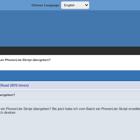
Choose Language:
 an PhonerLite-Skript übergeben?
(Read 2870 times)
übergeben?
ein PhonerLite-Skript übergeben? Bis jetzt habe ich vom Batch ein PhonerLite-Skript erstelle
h direkter.