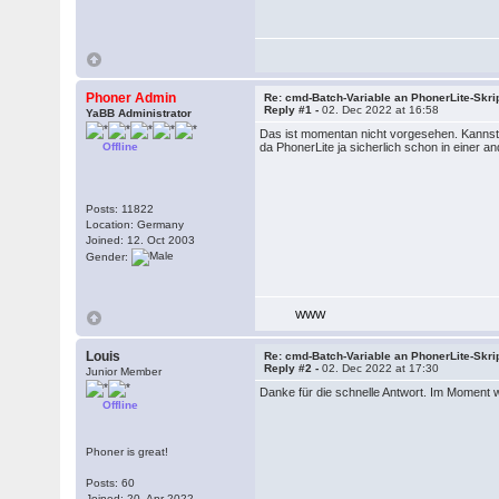
Phoner Admin
Re: cmd-Batch-Variable an PhonerLite-Skr
Reply #1 -
02. Dec 2022 at 16:58
YaBB Administrator
Das ist momentan nicht vorgesehen. Kannst
Offline
da PhonerLite ja sicherlich schon in einer 
Posts: 11822
Location: Germany
Joined: 12. Oct 2003
Gender:
WWW
Louis
Re: cmd-Batch-Variable an PhonerLite-Skr
Reply #2 -
02. Dec 2022 at 17:30
Junior Member
Danke für die schnelle Antwort. Im Moment 
Offline
Phoner is great!
Posts: 60
Joined: 20. Apr 2022