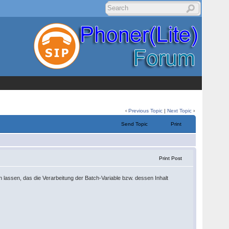
‹
Previous Topic
|
Next Topic
›
Send Topic
Print
Print Post
n lassen, das die Verarbeitung der Batch-Variable bzw. dessen Inhalt