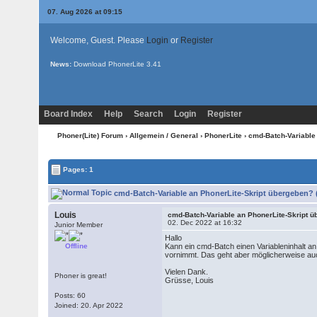
07. Aug 2026 at 09:15
Welcome, Guest. Please
Login
or
Register
News:
Download PhonerLite
3.41
Board Index
Help
Search
Login
Register
Phoner(Lite) Forum
›
Allgemein / General
›
PhonerLite
› cmd-Batch-Variable
Pages: 1
cmd-Batch-Variable an PhonerLite-Skript übergeben? 
Louis
cmd-Batch-Variable an PhonerLite-Skript 
02. Dec 2022 at 16:32
Junior Member
Hallo
Offline
Kann ein cmd-Batch einen Variableninhalt an 
vornimmt. Das geht aber möglicherweise auc
Vielen Dank.
Phoner is great!
Grüsse, Louis
Posts: 60
Joined: 20. Apr 2022