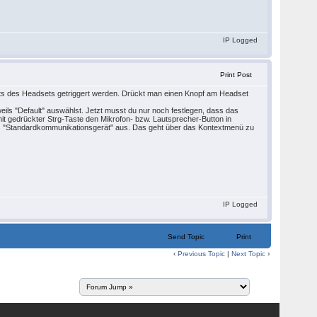
IP Logged
Print Post
nts des Headsets getriggert werden. Drückt man einen Knopf am Headset
ils "Default" auswählst. Jetzt musst du nur noch festlegen, dass das
 mit gedrückter Strg-Taste den Mikrofon- bzw. Lautsprecher-Button in
ls "Standardkommunikationsgerät" aus. Das geht über das Kontextmenü zu
IP Logged
Send Topic
Print
‹
Previous Topic
|
Next Topic
›