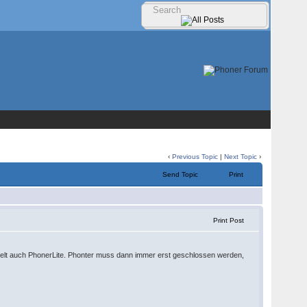
‹
Previous Topic
|
Next Topic
›
Send Topic
Print
Print Post
gelt auch PhonerLite. Phonter muss dann immer erst geschlossen werden,