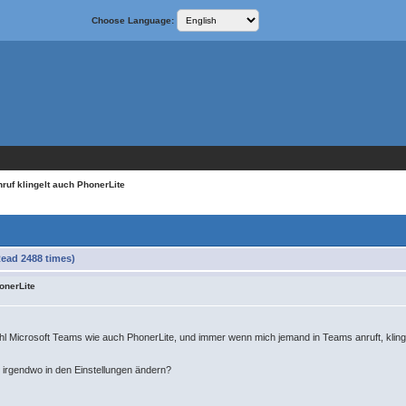
Choose Language:
ruf klingelt auch PhonerLite
Read 2488 times)
onerLite
hl Microsoft Teams wie auch PhonerLite, und immer wenn mich jemand in Teams anruft, klin
 irgendwo in den Einstellungen ändern?