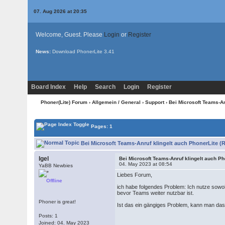
07. Aug 2026 at 20:35
Welcome, Guest. Please
Login
or
Register
News:
Download PhonerLite
3.41
Board Index
Help
Search
Login
Register
Phoner(Lite) Forum
›
Allgemein / General
›
Support
› Bei Microsoft Teams-An
Pages: 1
Bei Microsoft Teams-Anruf klingelt auch PhonerLite (
Igel
Bei Microsoft Teams-Anruf klingelt auch Ph
04. May 2023 at 08:54
YaBB Newbies
Liebes Forum,
Offline
ich habe folgendes Problem: Ich nutze sowo
bevor Teams weiter nutzbar ist.
Phoner is great!
Ist das ein gängiges Problem, kann man das
Posts: 1
Joined: 04. May 2023