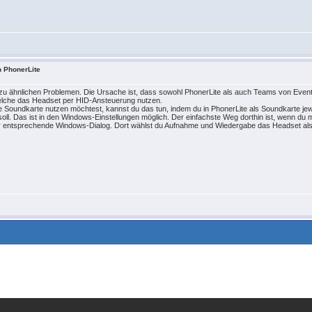
h PhonerLite
m zu ähnlichen Problemen. Die Ursache ist, dass sowohl PhonerLite als auch Teams von Eve
elche das Headset per HID-Ansteuerung nutzen.
 Soundkarte nutzen möchtest, kannst du das tun, indem du in PhonerLite als Soundkarte jewe
 soll. Das ist in den Windows-Einstellungen möglich. Der einfachste Weg dorthin ist, wenn du
 der entsprechende Windows-Dialog. Dort wählst du Aufnahme und Wiedergabe das Headset a