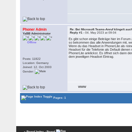
Phoner Admin
Re: Bei Microsoft Teams-Anruf klingelt auc
Reply #1 -
04. May 2023 at 09:04
YaBB Administrator
Es gibt schon einige Beiträge hier im Foru
Offline
so bekommen das alle Anwendungen mit, w
Wenn du das Headset in PhonerLite als reine
Headset für die Telefonie als Default dienen
PhonerLite anklickst. Es öffnet sich dann
dem jeweiligen Headset Eintrag.
Posts: 11822
Location: Germany
Joined: 12. Oct 2003
Gender:
WWW
Pages: 1
« Board Index
‹ Board