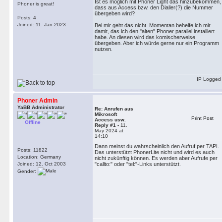
Ist es möglich mit Phoner Light das hinzubekommen,
Phoner is great!
dass aus Access bzw. den Dialler(?) die Nummer
übergeben wird?
Posts: 4
Joined: 11. Jan 2023
Bei mir geht das nicht. Momentan behelfe ich mir
damit, das ich den "alten" Phoner parallel installiert
habe. An diesen wird das komischerweise
übergeben. Aber ich würde gerne nur ein Programm
nutzen.
IP Logged
Phoner Admin
YaBB Administrator
Re: Anrufen aus
Mikrosoft
Print Post
Access usw.
Offline
Reply #1 -
11.
May 2024 at
14:10
Dann meinst du wahrscheinlich den Aufruf per TAPI.
Posts: 11822
Das unterstützt PhonerLite nicht und wird es auch
Location: Germany
nicht zukünftig können. Es werden aber Aufrufe per
Joined: 12. Oct 2003
"callto:" oder "tel:"-Links unterstützt.
Gender: