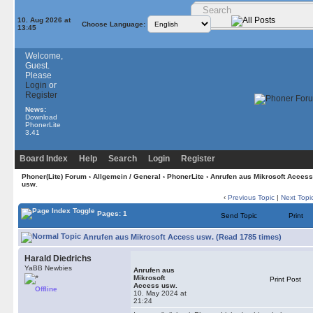
10. Aug 2026 at
Choose Language:
13:45
Welcome,
Guest.
Please
Login
or
Register
News:
Download
PhonerLite
3.41
Board Index
Help
Search
Login
Register
Phoner(Lite) Forum
›
Allgemein / General
›
PhonerLite
› Anrufen aus Mikrosoft Access
usw.
‹
Previous Topic
|
Next Topi
Pages: 1
Send Topic
Print
Anrufen aus Mikrosoft Access usw. (Read 1785 times)
Harald Diedrichs
YaBB Newbies
Anrufen aus
Mikrosoft
Print Post
Access usw.
Offline
10. May 2024 at
21:24