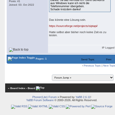
Danke. Ja das vermute ich. Denn bei Aufruf
Posts: 41
aus Windows kann ich nicht die
Joined: 03. Oct 2022
Telefonnummer übergeben.
Schade trotzdem danke!
Das könnte eine Lösung sein.
https://sourceforge.net/projects/siptapi/
Hatte selbst aber bisher noch keine Zeit es zu
testen.
IP Logged
Pages: 1
Send Topic
Print
‹
Previous Topic
|
Next Topi
« Board Index
‹ Board
Phoner(Lite) Forum
» Powered by
YaBB 2.6.11
!
YaBB Forum Software
© 2000-2026. All Rights Reserved.