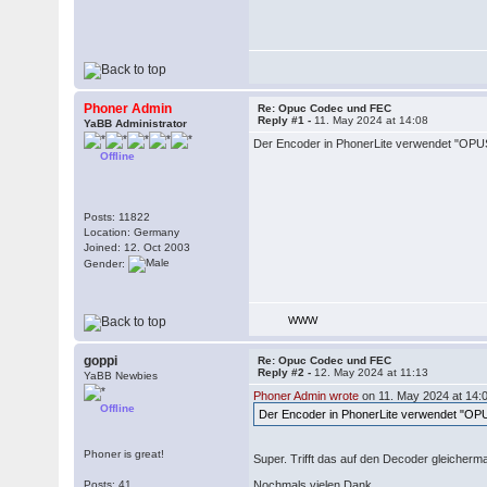
Phoner Admin
Re: Opuc Codec und FEC
Reply #1 -
11. May 2024 at 14:08
YaBB Administrator
Der Encoder in PhonerLite verwendet "OPUS_
Offline
Posts: 11822
Location: Germany
Joined: 12. Oct 2003
Gender:
WWW
goppi
Re: Opuc Codec und FEC
Reply #2 -
12. May 2024 at 11:13
YaBB Newbies
Phoner Admin wrote
on 11. May 2024 at 14:
Offline
Der Encoder in PhonerLite verwendet "OPUS
Phoner is great!
Super. Trifft das auf den Decoder gleiche
Posts: 41
Nochmals vielen Dank.