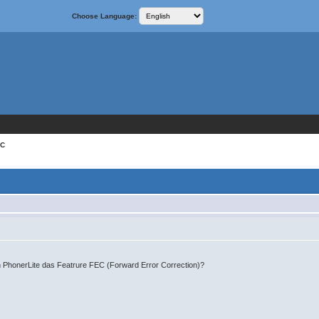
Choose Language:
EC
n PhonerLite das Featrure FEC (Forward Error Correction)?