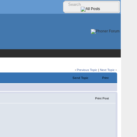
‹
Previous Topic
|
Next Topic
›
Send Topic
Print
Print Post