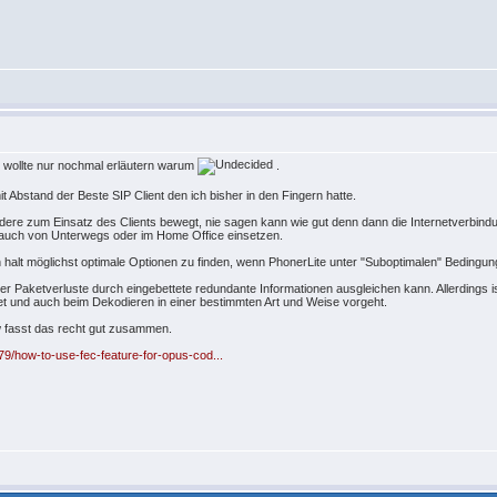
wollte nur nochmal erläutern warum
.
mit Abstand der Beste SIP Client den ich bisher in den Fingern hatte.
re zum Einsatz des Clients bewegt, nie sagen kann wie gut denn dann die Internetverbindung
 auch von Unterwegs oder im Home Office einsetzen.
halt möglichst optimale Optionen zu finden, wenn PhonerLite unter "Suboptimalen" Bedingun
 er Paketverluste durch eingebettete redundante Informationen ausgleichen kann. Allerdings i
net und auch beim Dekodieren in einer bestimmten Art und Weise vorgeht.
w fasst das recht gut zusammen.
79/how-to-use-fec-feature-for-opus-cod...