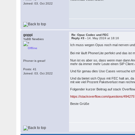
Joined: 03. Oct 2022
goppi
Re: Opuc Codec und FEC
Reply #3 -
14. May 2024 at 18:16
YaBB Newbies
Ich muss wegen Opus noch mal nerven und 
Offline
Bei mir läuft PhonerLite perfekt und das ist 
Nun ist es aber so, dass wenn man dann Ande
Phoner is great!
mehr da immer mehr Leute einen SIP Client
Posts: 41
Und für genau dies Use Cases versuche ich 
Joined: 03. Oct 2022
Und da bietet sich Opus mit FEC halt an, da
mit wie viel Prozent Paketverlust man rech
Folgender kurzer Beitrag auf stack Overflo
https://stackoverflow.com/questions/494275
Beste Grüße