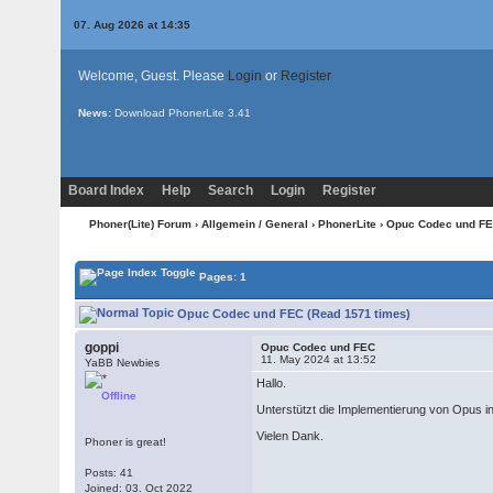
07. Aug 2026 at 14:35
Welcome, Guest. Please
Login
or
Register
News:
Download PhonerLite
3.41
Board Index
Help
Search
Login
Register
Phoner(Lite) Forum
›
Allgemein / General
›
PhonerLite
› Opuc Codec und F
Pages: 1
Opuc Codec und FEC (Read 1571 times)
goppi
Opuc Codec und FEC
11. May 2024 at 13:52
YaBB Newbies
Hallo.
Offline
Unterstützt die Implementierung von Opus i
Vielen Dank.
Phoner is great!
Posts: 41
Joined: 03. Oct 2022