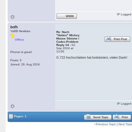
IP Logged
WWW
bofh
YaBB Newbies
Re: Nach
"Halten" Mickey
Mouse Stimme /
Print Post
Offline
Codec-Problem
Reply #4 -
02.
Sep 2024 at
13:00
Phoner is great!
G.722 hochschieben hat funktioniert, vielen Dank!
Posts: 5
Joined: 26. Aug 2024
IP Logged
Pages: 1
Send Topic
Print
‹
Previous Topic
|
Next Topi