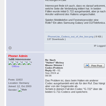
Richtungen A-Law.
Interessant finde ich auch, dass es darauf ankommt,
welche Seite die Verbindung initiiert hat. In beiden
Fällen wurde initial G.722 ausgehandelt, aber je nach
Anrufer während des Haltens umgeschaltet.
Spielen Mobiltelefon und Festnetzprovider eine
Rolle? Ein altes Samsung Galaxy und O2/Telefonica.
PhonerLite_Codecs_out_of_the_box.png
( 8 KB |
137 Downloads )
IP Logged
Phoner Admin
YaBB Administrator
Re: Nach
"Halten" Mickey
Mouse Stimme /
Print Post
Offline
Codec-Problem
Reply #3 -
02.
Sep 2024 at
08:06
Posts: 11822
Das Problem ist, dass beim Halten ein anderer
Location: Germany
Codec ausgehandelt wird als für den Ruf. Das hängt
aber von der Gegenseite ab.
Joined: 12. Oct 2003
Schieb in deinem Fall den Codec "G.722" über die
Gender:
beiden G.711-Codecs und speichere.