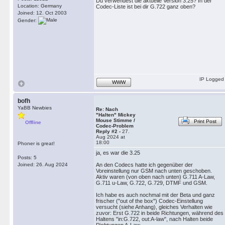
Du verwendest die aktuelle Version 3.25? In der
Location: Germany
Codec-Liste ist bei dir G.722 ganz oben?
Joined: 12. Oct 2003
Gender:
IP Logged
WWW
bofh
YaBB Newbies
Re: Nach
"Halten" Mickey
Mouse Stimme /
Print Post
Offline
Codec-Problem
Reply #2 -
27.
Aug 2024 at
18:00
Phoner is great!
ja, es war die 3.25
Posts: 5
Joined: 26. Aug 2024
An den Codecs hatte ich gegenüber der
Voreinstellung nur GSM nach unten geschoben.
Aktiv waren (von oben nach unten) G.711 A-Law,
G.711 u-Law, G.722, G.729, DTMF und GSM.
Ich habe es auch nochmal mit der Beta und ganz
frischer ("out of the box") Codec-Einstellung
versucht (siehe Anhang), gleiches Verhalten wie
zuvor: Erst G.722 in beide Richtungen, während des
Haltens "in:G.722, out:A-law", nach Halten beide