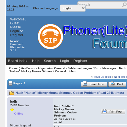
08. Aug 2026 at
Choose Language:
11:19
Welcome,
Guest.
Please
Login
or
Register
News:
Download
PhonerLite
3.41
Board Index
Help
Search
Login
Register
Phoner(Lite) Forum
›
Allgemein / General
›
Fehlermeldungen / Error Messages
› Nach
"Halten" Mickey Mouse Stimme / Codec-Problem
‹
Previous Topic
|
Next Topi
Pages: 1
Send Topic
Print
Nach "Halten" Mickey Mouse Stimme / Codec-Problem (Read 2248 times)
bofh
YaBB Newbies
Nach "Halten"
Mickey Mouse
Print Post
Stimme / Codec-
Offline
Problem
26. Aug 2024 at
19:12
Phoner is great!