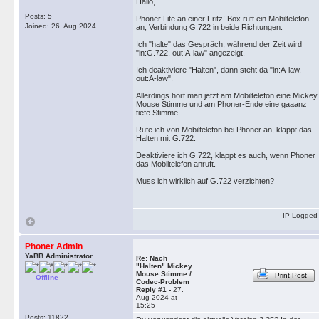
Hallo,
Posts: 5
Phoner Lite an einer Fritz! Box ruft ein Mobiltelefon
Joined: 26. Aug 2024
an, Verbindung G.722 in beide Richtungen.
Ich "halte" das Gespräch, während der Zeit wird
"in:G.722, out:A-law" angezeigt.
Ich deaktiviere "Halten", dann steht da "in:A-law,
out:A-law".
Allerdings hört man jetzt am Mobiltelefon eine Mickey
Mouse Stimme und am Phoner-Ende eine gaaanz
tiefe Stimme.
Rufe ich von Mobiltelefon bei Phoner an, klappt das
Halten mit G.722.
Deaktiviere ich G.722, klappt es auch, wenn Phoner
das Mobiltelefon anruft.
Muss ich wirklich auf G.722 verzichten?
IP Logged
Phoner Admin
YaBB Administrator
Re: Nach
"Halten" Mickey
Mouse Stimme /
Print Post
Offline
Codec-Problem
Reply #1 -
27.
Aug 2024 at
15:25
Posts: 11822