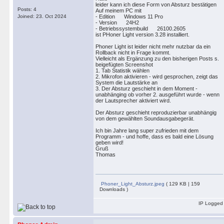
leider kann ich diese Form von Absturz bestätigen
Posts: 4
Auf meinem PC mit
Joined: 23. Oct 2024
- Edition Windows 11 Pro
- Version 24H2
- Betriebssystembuild 26100.2605
ist PHoner Light version 3.28 installiert.
Phoner Light ist leider nicht mehr nutzbar da ein
Rollback nicht in Frage kommt.
Vielleicht als Ergänzung zu den bisherigen Posts s.
beigefügten Screenshot
1. Tab Statistik wählen
2. Mikrofon aktivieren - wird gesprochen, zeigt das
System die Lautstärke an
3. Der Absturz geschieht in dem Moment -
unabhänging ob vorher 2. ausgeführt wurde - wenn
der Lautsprecher aktiviert wird.
Der Absturz geschieht reproduzierbar unabhängig
von dem gewählten Soundausgabegerät.
Ich bin Jahre lang super zufrieden mit dem
Programm - und hoffe, dass es bald eine Lösung
geben wird!
Gruß
Thomas
Phoner_Light_Absturz.jpeg
( 129 KB | 159
Downloads )
IP Logged