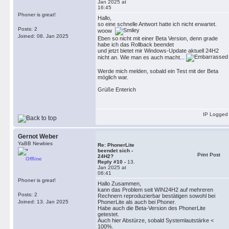
Jan 2025 at
16:45
Phoner is great!
Hallo,
so eine schnelle Antwort hatte ich nicht erwartet.
Posts: 2
woow
Joined: 08. Jan 2025
Eben so nicht mit einer Beta Version, denn grade
habe ich das Rollback beendet
und jetzt bietet mir Windows-Update aktuell 24H2
nicht an. Wie man es auch macht...
Werde mich melden, sobald ein Test mit der Beta
möglich war.
Grüße Enterich
IP Logged
Gernot Weber
YaBB Newbies
Re: PhonerLite
beendet sich -
Print Post
24H2?
Offline
Reply #10 -
13.
Jan 2025 at
06:41
Phoner is great!
Hallo Zusammen,
kann das Problem seit WIN24H2 auf mehreren
Posts: 2
Rechnern reproduzierbar bestätigen sowohl bei
Joined: 13. Jan 2025
PhonerLite als auch bei Phoner.
Habe auch die Beta-Version des PhonerLite
getestet.
Auch hier Abstürze, sobald Systemlautstärke <
100%.