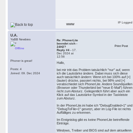
IP Logged
WWW
U.A.
YaBB Newbies
Re: PhonerLite
beendet sich -
Print Post
24H2?
Offline
Reply #4 -
17.
Dec 2024 at
12:56
Phoner is great!
Hallo,
Posts: 4
bei mir tritt das Problem tatsächlich "nur" auf, wenn
Joined: 09. Dec 2024
ich die Lautstärke ändere. Dabei muss sich diese
auch tatsächlich ändern: Wenn ich bei 100% auf [+]
(lauter) drücke, passiert nichts, bei 98% und [+]
verabschiedet sich PhonerLite. Andere Soundquellen
(Browser oder Thunderbird bei "neue E-Mail") führen
nicht zum Absturz. Gelegentlich führt aber auch ein
Klick auf das Lautstärke-Symbol in der Taskleiste
zum Absturz.
In der PhonerLite.ini habe ich "DebugEnabled=1" und
"DebugToFile=1" gesetzt, aber im Log-File ist nichts
Auffälliges zu erkennen.
Im Ereignislog gibt es keine PhonerLite betreffende
Einträge.
Windows, Treiber und BIOS sind auf dem aktuellenn