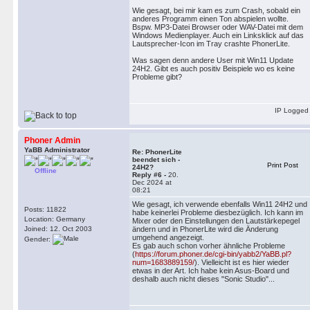
Wie gesagt, bei mir kam es zum Crash, sobald ein
anderes Programm einen Ton abspielen wollte.
Bspw. MP3-Datei Browser oder WAV-Datei mit dem
Windows Medienplayer. Auch ein Linksklick auf das
Lautsprecher-Icon im Tray crashte PhonerLite.
Was sagen denn andere User mit Win11 Update
24H2. Gibt es auch positiv Beispiele wo es keine
Probleme gibt?
IP Logged
Phoner Admin
YaBB Administrator
Re: PhonerLite
beendet sich -
Print Post
24H2?
Offline
Reply #6 -
20.
Dec 2024 at
08:21
Wie gesagt, ich verwende ebenfalls Win11 24H2 und
Posts: 11822
habe keinerlei Probleme diesbezüglich. Ich kann im
Location: Germany
Mixer oder den Einstellungen den Lautstärkepegel
Joined: 12. Oct 2003
ändern und in PhonerLite wird die Änderung
umgehend angezeigt.
Gender:
Es gab auch schon vorher ähnliche Probleme
(
https://forum.phoner.de/cgi-bin/yabb2/YaBB.pl?
num=1683889159/
). Vielleicht ist es hier wieder
etwas in der Art. Ich habe kein Asus-Board und
deshalb auch nicht dieses "Sonic Studio"...