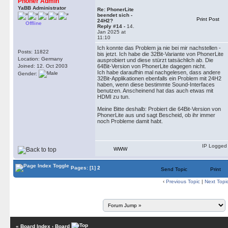
Phoner Admin
YaBB Administrator
Re: PhonerLite
beendet sich -
Print Post
24H2?
Offline
Reply #14 -
14.
Jan 2025 at
11:10
Ich konnte das Problem ja nie bei mir nachstellen -
Posts: 11822
bis jetzt. Ich habe die 32Bit-Variante von PhonerLite
Location: Germany
ausprobiert und diese stürzt tatsächlich ab. Die
Joined: 12. Oct 2003
64Bit-Version von PhonerLite dagegen nicht.
Ich habe daraufhin mal nachgelesen, dass andere
Gender:
32Bit-Applikationen ebenfalls ein Problem mit 24H2
haben, wenn diese bestimmte Sound-Interfaces
benutzen. Anscheinend hat das auch etwas mit
HDMI zu tun.
Meine Bitte deshalb: Probiert die 64Bit-Version von
PhonerLite aus und sagt Bescheid, ob ihr immer
noch Probleme damit habt.
IP Logged
WWW
Pages:
[1]
2
Send Topic
Print
‹
Previous Topic
|
Next Topi
« Board Index
‹ Board