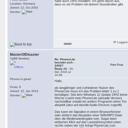
habe auch 24H2 installiert. Ich gehe davon aus,
Location: Germany
dass es ein Problem mit deinem Soundtreiber gibt.
Joined: 12. Oct 2003
Gender:
IP Logged
WWW
MasterOfDisaster
YaBB Newbies
Re: PhonerLite
beendet sich -
Print Post
24H2?
Offline
Reply #2 -
16.
Dec 2024 at
10:36
Phoner is great!
Hallo,
Posts: 8
als langjähriger und zufriedener Nutzer des
Joined: 15. Jan 2014
PhonerLite muss ich das Problem leider 1 zu 1
bestätigen. Seit dem Windows 11 Update 24H2 letzte
Gender:
Woche crasht mein PhonerLite (aktuelle Version)
nachstellbar sobald ein anders Programm einen Ton
abspielt (also auf das/die Audio-Devices zugreift)
Das kann ein Signalton in einem Browserfenster
oder einfach das Abspielen einer WAV/MP3 Datei
über die Medienwiedergabe sein. Sogar beim
einfachen Klick auf das Lautstärkesymbol unten
rechts neben der Uhr bringt PhonerLite zum