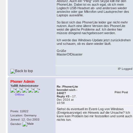
Absturz. Auch ein "Pling" vom Skype killt mir den
PhonerLite. Dabei ist es auch egal, ob ich mein
Logitech USB-Headset ab- und anderswo wieder
anstecke oder gar Mikrofon und Lautsprecher des
Laptops auswähle.
So lässt sich das PhonerLite leider gar nicht mehr
nutzen. Auch eine ältere Version des PhonerLite
weist die gleiche Probleme auf. Ich denke hier
müsste dringend nachgebessert werden.
Ich werde das Windows-Update jetzt zurückdrehen
und schauen, ob es dann wieder läuft.
Grüße
MasterOfDisaster
IP Logged
Phoner Admin
YaBB Administrator
Re: PhonerLite
beendet sich -
Print Post
24H2?
Offline
Reply #3 -
17.
Dec 2024 at
10:58
Siehst du eventuell im Event-Log von Windows
Posts: 11822
(Ereignisanzeige) ein Hinweis auf die Ursache? Ich
Location: Germany
kann kein Problem bei mir feststellen und somit auch
Joined: 12. Oct 2003
nichts tun.
Gender: