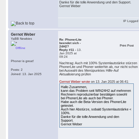
Danke für die tolle Anwendung und den Support.
Gernot Weber
IP Logged
Gernot Weber
YaBB Newbies
Re: PhonerLite
beendet sich -
Print Post
24H2?
Offline
Reply #11 -
13.
Jan 2025 at
09:24
Phoner is great!
Nachtrag: Auch mit 100% Systemlautstärke stürzen
PhonerLite und Phoner weiterhin ab, nur nicht schon
Posts: 2
bei Auswahl des Menüpunktes Hilfe-Auf
Joined: 13. Jan 2025
Aktualisierung prüfen
Gernot Weber wrote
on 13. Jan 2025 at 06:41:
Hallo Zusammen,
kann das Problem seit WIN24H2 auf mehreren
Rechnern reproduzierbar bestätigen sowohl
bei PhonerLite als auch bei Phoner.
Habe auch die Beta-Version des PhonerLite
getestet.
Auch hier Abstürze, sobald Systemlautstärke <
100%.
Danke für die tolle Anwendung und den
Support.
Gernot Weber