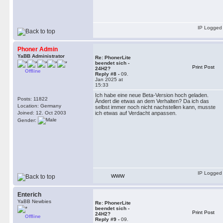
IP Logged
Phoner Admin
YaBB Administrator
Re: PhonerLite
beendet sich -
Print Post
24H2?
Offline
Reply #8 -
09.
Jan 2025 at
15:33
Ich habe eine neue Beta-Version hoch geladen.
Posts: 11822
Ändert die etwas an dem Verhalten? Da ich das
Location: Germany
selbst immer noch nicht nachstellen kann, musste
Joined: 12. Oct 2003
ich etwas auf Verdacht anpassen.
Gender:
IP Logged
WWW
Enterich
YaBB Newbies
Re: PhonerLite
beendet sich -
Print Post
24H2?
Offline
Reply #9 -
09.