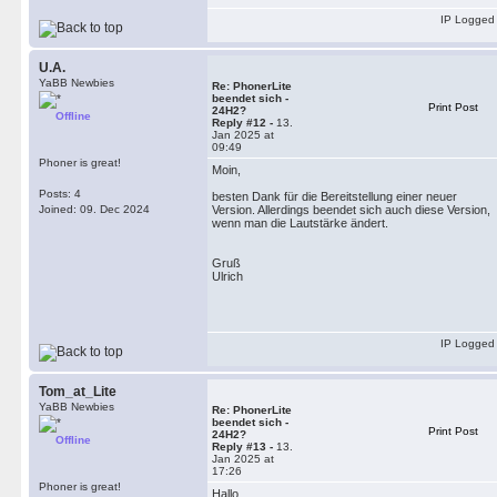
IP Logged
U.A.
YaBB Newbies
Re: PhonerLite
beendet sich -
Print Post
24H2?
Offline
Reply #12 -
13.
Jan 2025 at
09:49
Phoner is great!
Moin,
Posts: 4
besten Dank für die Bereitstellung einer neuer
Joined: 09. Dec 2024
Version. Allerdings beendet sich auch diese Version,
wenn man die Lautstärke ändert.
Gruß
Ulrich
IP Logged
Tom_at_Lite
YaBB Newbies
Re: PhonerLite
beendet sich -
Print Post
24H2?
Offline
Reply #13 -
13.
Jan 2025 at
17:26
Phoner is great!
Hallo