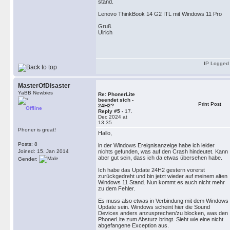
stand.
Lenovo ThinkBook 14 G2 ITL mit Windows 11 Pro
Gruß
Ulrich
IP Logged
MasterOfDisaster
YaBB Newbies
Re: PhonerLite
beendet sich -
Print Post
24H2?
Offline
Reply #5 -
17.
Dec 2024 at
13:35
Phoner is great!
Hallo,
Posts: 8
in der Windows Ereignisanzeige habe ich leider
Joined: 15. Jan 2014
nichts gefunden, was auf den Crash hindeutet. Kann
aber gut sein, dass ich da etwas übersehen habe.
Gender:
Ich habe das Update 24H2 gestern vorerst
zurückgedreht und bin jetzt wieder auf meinem alten
Windows 11 Stand. Nun kommt es auch nicht mehr
zu dem Fehler.
Es muss also etwas in Verbindung mit dem Windows
Update sein. Windows scheint hier die Sound
Devices anders anzusprechen/zu blocken, was den
PhonerLite zum Absturz bringt. Sieht wie eine nicht
abgefangene Exception aus.