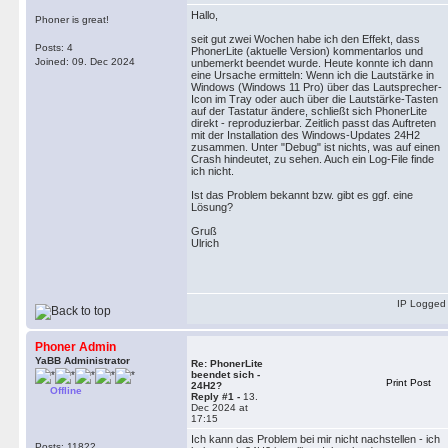
Hallo,
Phoner is great!
seit gut zwei Wochen habe ich den Effekt, dass
Posts: 4
PhonerLite (aktuelle Version) kommentarlos und
Joined: 09. Dec 2024
unbemerkt beendet wurde. Heute konnte ich dann
eine Ursache ermitteln: Wenn ich die Lautstärke in
Windows (Windows 11 Pro) über das Lautsprecher-
Icon im Tray oder auch über die Lautstärke-Tasten
auf der Tastatur ändere, schließt sich PhonerLite
direkt - reproduzierbar. Zeitlich passt das Auftreten
mit der Installation des Windows-Updates 24H2
zusammen. Unter "Debug" ist nichts, was auf einen
Crash hindeutet, zu sehen. Auch ein Log-File finde
ich nicht.
Ist das Problem bekannt bzw. gibt es ggf. eine
Lösung?
Gruß
Ulrich
IP Logged
Phoner Admin
YaBB Administrator
Re: PhonerLite
beendet sich -
Print Post
24H2?
Offline
Reply #1 -
13.
Dec 2024 at
17:15
Ich kann das Problem bei mir nicht nachstellen - ich
Posts: 11822