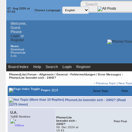
07. Aug 2026 at
Choose Language:
07:03
Welcome,
Guest.
Please
Login
or
Register
News:
Download
PhonerLite
3.41
Board Index
Help
Search
Login
Register
Phoner(Lite) Forum
›
Allgemein / General
›
Fehlermeldungen / Error Messages
›
PhonerLite beendet sich - 24H2?
‹
Previous Topic
|
Next Topi
Pages:
[1]
2
Send Topic
Print
PhonerLite beendet sich - 24H2? (Read
11275 times)
U.A.
YaBB Newbies
PhonerLite
beendet sich -
Print Post
24H2?
Offline
09. Dec 2024 at
15:43