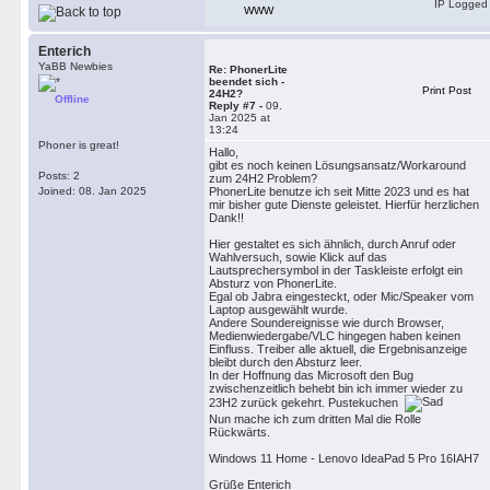
IP Logged
WWW
Enterich
YaBB Newbies
Re: PhonerLite
beendet sich -
Print Post
24H2?
Offline
Reply #7 -
09.
Jan 2025 at
13:24
Phoner is great!
Hallo,
gibt es noch keinen Lösungsansatz/Workaround
Posts: 2
zum 24H2 Problem?
Joined: 08. Jan 2025
PhonerLite benutze ich seit Mitte 2023 und es hat
mir bisher gute Dienste geleistet. Hierfür herzlichen
Dank!!
Hier gestaltet es sich ähnlich, durch Anruf oder
Wahlversuch, sowie Klick auf das
Lautsprechersymbol in der Taskleiste erfolgt ein
Absturz von PhonerLite.
Egal ob Jabra eingesteckt, oder Mic/Speaker vom
Laptop ausgewählt wurde.
Andere Soundereignisse wie durch Browser,
Medienwiedergabe/VLC hingegen haben keinen
Einfluss. Treiber alle aktuell, die Ergebnisanzeige
bleibt durch den Absturz leer.
In der Hoffnung das Microsoft den Bug
zwischenzeitlich behebt bin ich immer wieder zu
23H2 zurück gekehrt. Pustekuchen
Nun mache ich zum dritten Mal die Rolle
Rückwärts.
Windows 11 Home - Lenovo IdeaPad 5 Pro 16IAH7
Grüße Enterich