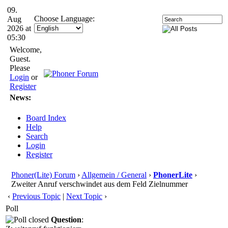
09.
Choose Language:
Aug
2026 at
05:30
Welcome,
Guest.
Please
Login
or
Register
News:
Board Index
Help
Search
Login
Register
Phoner(Lite) Forum
›
Allgemein / General
›
PhonerLite
›
Zweiter Anruf verschwindet aus dem Feld Zielnummer
‹
Previous Topic
|
Next Topic
›
Poll
Question
: