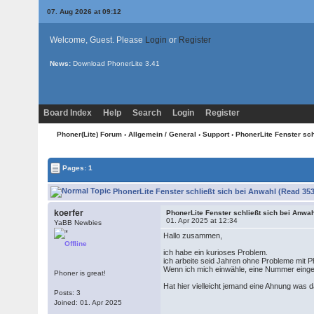
07. Aug 2026 at 09:12
Welcome, Guest. Please
Login
or
Register
News:
Download PhonerLite
3.41
Board Index
Help
Search
Login
Register
Phoner(Lite) Forum
›
Allgemein / General
›
Support
› PhonerLite Fenster sch
Pages: 1
PhonerLite Fenster schließt sich bei Anwahl (Read 353
koerfer
PhonerLite Fenster schließt sich bei Anwa
01. Apr 2025 at 12:34
YaBB Newbies
Hallo zusammen,
Offline
ich habe ein kurioses Problem.
ich arbeite seid Jahren ohne Probleme mit Ph
Wenn ich mich einwähle, eine Nummer eingeb
Phoner is great!
Hat hier vielleicht jemand eine Ahnung was 
Posts: 3
Joined: 01. Apr 2025