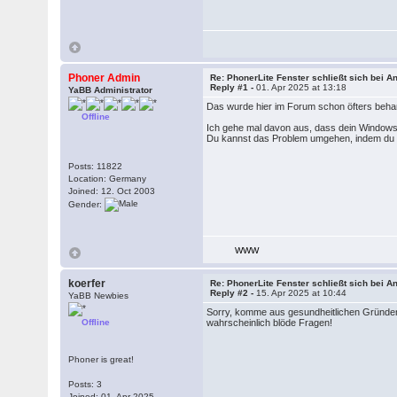
Phoner Admin
Re: PhonerLite Fenster schließt sich bei A
Reply #1 -
01. Apr 2025 at 13:18
YaBB Administrator
Das wurde hier im Forum schon öfters behan
Offline
Ich gehe mal davon aus, dass dein Windows 
Du kannst das Problem umgehen, indem du d
Posts: 11822
Location: Germany
Joined: 12. Oct 2003
Gender:
WWW
koerfer
Re: PhonerLite Fenster schließt sich bei A
Reply #2 -
15. Apr 2025 at 10:44
YaBB Newbies
Sorry, komme aus gesundheitlichen Gründen e
Offline
wahrscheinlich blöde Fragen!
Phoner is great!
Posts: 3
Joined: 01. Apr 2025