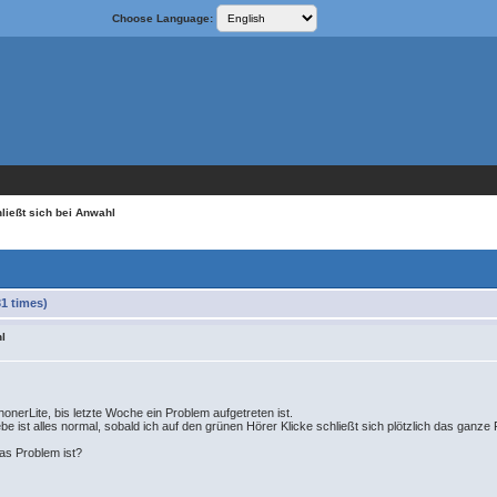
Choose Language:
ließt sich bei Anwahl
1 times)
hl
onerLite, bis letzte Woche ein Problem aufgetreten ist.
e ist alles normal, sobald ich auf den grünen Hörer Klicke schließt sich plötzlich das gan
das Problem ist?