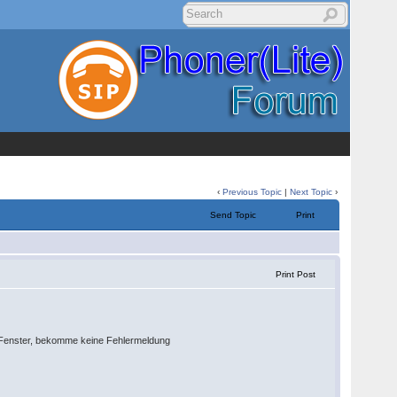
‹
Previous Topic
|
Next Topic
›
Send Topic
Print
Print Post
ze Fenster, bekomme keine Fehlermeldung