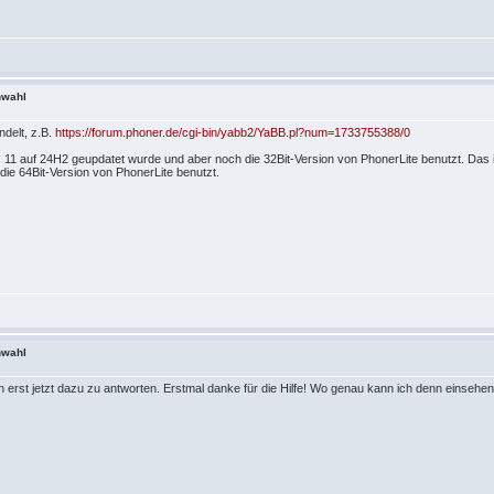
nwahl
delt, z.B.
https://forum.phoner.de/cgi-bin/yabb2/YaBB.pl?num=1733755388/0
11 auf 24H2 geupdatet wurde und aber noch die 32Bit-Version von PhonerLite benutzt. Das is
ie 64Bit-Version von PhonerLite benutzt.
nwahl
rst jetzt dazu zu antworten. Erstmal danke für die Hilfe! Wo genau kann ich denn einsehen 