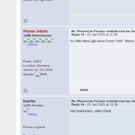
Phoner Admin
Re: PhonerLite Fenster schließt sich bei A
Reply #3 -
15. Apr 2025 at 11:59
YaBB Administrator
Im Hilfe-Menü gibt einen Punkt "Info". Klick
Offline
Posts: 11822
Location: Germany
Joined: 12. Oct 2003
Gender:
WWW
koerfer
Re: PhonerLite Fenster schließt sich bei A
Reply #4 -
15. Apr 2025 at 12:39
YaBB Newbies
Hat funktioniert, vielen Dank
Offline
Phoner is great!