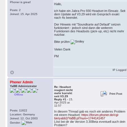
Phoner is great!
Hallo,
Posts: 2
ich habe ein Jabra Pro 930 Headset im Einsatz. Seit
Joined: 15. Apr 2025
dem Update auf V3.29 wird ein Gespräch exakt
nach 4s beendet.
Der Hinweis mit "Soundkarte auf Default" setzen
funktioniert - jedoch sind dann die weiteren
Funktionen des Headsets (pick-up, etc) nicht mehr
nutzbar.
Bitte prüfen
Vielen Dank
PM
IP Logged
Phoner Admin
YaBB Administrator
Re: Headset
reagiert nicht
mehr korrekt
Print Post
Offline
seit V3.29
Reply #1 -
15.
Apr 2025 at
11:57
Posts: 11822
In diesem Thread gab es noch ein anderes Problem
Location: Germany
mit einem Headset:
https://forum.phoner.de/cgi-
bin/yabb2/YaBB.pl?num=1744141457
Joined: 12. Oct 2003
Löst bei dir die Version 3.30Beta eventuell auch dein
Gender:
Problem?