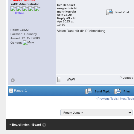
Phoner Admin
YaBB Administrator
Re: Headset
reagiert nicht
mehr korrekt
Print Post
Offline
seit V3.29
Reply #3 -
16.
Apr 2025 at
10:50
Posts: 11822
Vielen Dank für die Rückmeldung
Location: Germany
Joined: 12. Oct 2003
Gender:
IP Logged
WWW
Pages: 1
Send Topic
Print
‹
Previous Topic
|
Next Topi
« Board Index
‹ Board