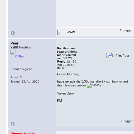
IP Logged
WWW
Peer
YaBB Newbies
Re: Headset
reagiert nicht
mehr korrekt
Print Post
Offline
seit V3.29
Reply #2 -
16.
Apr 2025 at
09:18
Phoner is great!
Guten Morgen,
Posts: 2
habe gerade die 3.30b installiert - nun funktioniert
Joined: 15. Apr 2025
das Headset wieder
Vielen Dank
PM
IP Logged