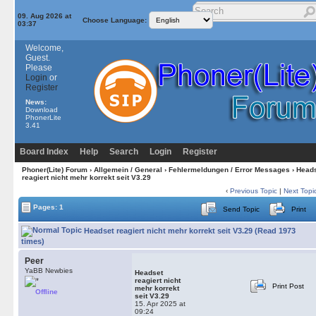
09. Aug 2026 at
Choose Language:
03:37
Welcome,
Guest.
Please
Login
or
Register
News:
Download
PhonerLite
3.41
Board Index
Help
Search
Login
Register
Phoner(Lite) Forum
›
Allgemein / General
›
Fehlermeldungen / Error Messages
› Head
reagiert nicht mehr korrekt seit V3.29
‹
Previous Topic
|
Next Topi
Pages: 1
Send Topic
Print
Headset reagiert nicht mehr korrekt seit V3.29 (Read 1973
times)
Peer
YaBB Newbies
Headset
reagiert nicht
Print Post
mehr korrekt
Offline
seit V3.29
15. Apr 2025 at
09:24