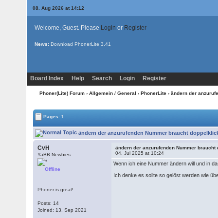
08. Aug 2026 at 14:12
Welcome, Guest. Please
Login
or
Register
News:
Download PhonerLite
3.41
Board Index
Help
Search
Login
Register
Phoner(Lite) Forum
›
Allgemein / General
›
PhonerLite
› ändern der anzuruf
Pages: 1
ändern der anzurufenden Nummer braucht doppelklick
CvH
ändern der anzurufenden Nummer braucht 
04. Jul 2025 at 10:24
YaBB Newbies
Wenn ich eine Nummer ändern will und in das
Offline
Ich denke es sollte so gelöst werden wie übe
Phoner is great!
Posts: 14
Joined: 13. Sep 2021