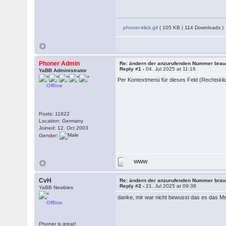
phoner-klick.gif
( 105 KB | 114 Downloads )
Phoner Admin
Re: ändern der anzurufenden Nummer brau
Reply #1 -
04. Jul 2025 at 11:16
YaBB Administrator
Per Kontextmenü für dieses Feld (Rechtskl
Offline
Posts: 11822
Location: Germany
Joined: 12. Oct 2003
Gender:
WWW
CvH
Re: ändern der anzurufenden Nummer brau
Reply #2 -
21. Jul 2025 at 09:38
YaBB Newbies
danke, mir war nicht bewusst das es das M
Offline
Phoner is great!