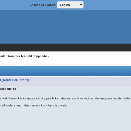
Choose Language:
enden Nummer braucht doppelklick
 (Read 1091 times)
doppelklick
 Feld hereinklicke muss ich doppelklicken das es auch wirklich an die entsprechende Stelle 
rall anders auch das nur ein klick benötigt wird.