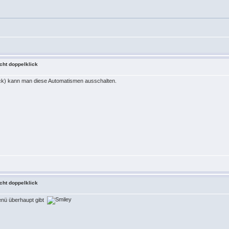
cht doppelklick
ick) kann man diese Automatismen ausschalten.
cht doppelklick
enü überhaupt gibt