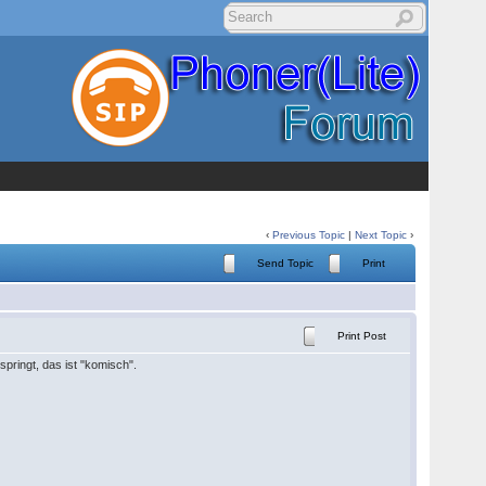
‹
Previous Topic
|
Next Topic
›
Send Topic
Print
Print Post
springt, das ist "komisch".