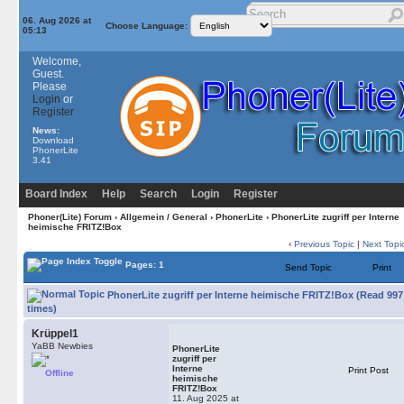
06. Aug 2026 at
Choose Language:
05:13
Welcome,
Guest.
Please
Login
or
Register
News:
Download
PhonerLite
3.41
Board Index
Help
Search
Login
Register
Phoner(Lite) Forum
›
Allgemein / General
›
PhonerLite
› PhonerLite zugriff per Interne
heimische FRITZ!Box
‹
Previous Topic
|
Next Topi
Pages: 1
Send Topic
Print
PhonerLite zugriff per Interne heimische FRITZ!Box (Read 997
times)
Krüppel1
YaBB Newbies
PhonerLite
zugriff per
Interne
Print Post
Offline
heimische
FRITZ!Box
11. Aug 2025 at