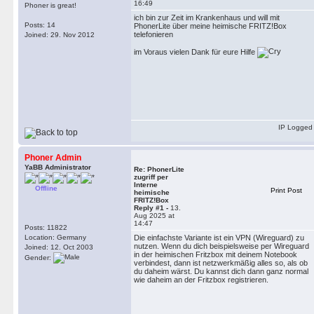
16:49
Phoner is great!
ich bin zur Zeit im Krankenhaus und will mit
Posts: 14
PhonerLite über meine heimische FRITZ!Box
telefonieren
Joined: 29. Nov 2012
im Voraus vielen Dank für eure Hilfe
IP Logged
Phoner Admin
YaBB Administrator
Re: PhonerLite
zugriff per
Interne
Offline
Print Post
heimische
FRITZ!Box
Reply #1 -
13.
Aug 2025 at
14:47
Posts: 11822
Location: Germany
Die einfachste Variante ist ein VPN (Wireguard) zu
nutzen. Wenn du dich beispielsweise per Wireguard
Joined: 12. Oct 2003
in der heimischen Fritzbox mit deinem Notebook
Gender:
verbindest, dann ist netzwerkmäßig alles so, als ob
du daheim wärst. Du kannst dich dann ganz normal
wie daheim an der Fritzbox registrieren.