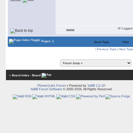
Gender:
IP Logged
WWW
Pages: 1
Send Topic
Print
‹
Previous Topic
|
Next Topi
« Board Index
‹ Board
Phoner(Lite) Forum
» Powered by
YaBB 2.6.11
!
YaBB Forum Software
© 2000-2026. All Rights Reserved.