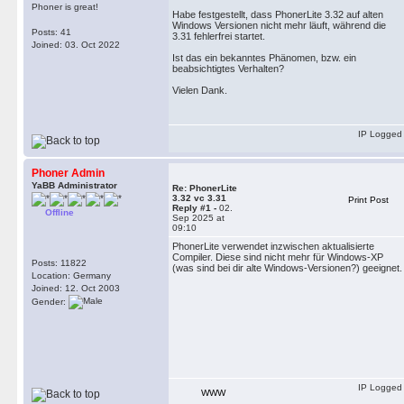
Phoner is great!
Habe festgestellt, dass PhonerLite 3.32 auf alten
Windows Versionen nicht mehr läuft, während die
Posts: 41
3.31 fehlerfrei startet.
Joined: 03. Oct 2022
Ist das ein bekanntes Phänomen, bzw. ein
beabsichtigtes Verhalten?
Vielen Dank.
IP Logged
Phoner Admin
YaBB Administrator
Re: PhonerLite
3.32 vc 3.31
Print Post
Reply #1 -
02.
Offline
Sep 2025 at
09:10
PhonerLite verwendet inzwischen aktualisierte
Compiler. Diese sind nicht mehr für Windows-XP
Posts: 11822
(was sind bei dir alte Windows-Versionen?) geeignet.
Location: Germany
Joined: 12. Oct 2003
Gender:
IP Logged
WWW