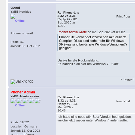
goppi
YaBB Newbies
Re: PhonerLite
3.32 vc 3.31
Print Post
Reply #2 -
02.
Offline
Sep 2025 at
11:30
Phoner Admin wrote
on 02. Sep 2025 at 09:10:
Phoner is great!
PhonerLite verwendet inzwischen aktualisierte
Compiler. Diese sind nicht mehr für Windows-
Posts: 41
XP (was sind bei dir alte Windows-Versionen?)
Joined: 03. Oct 2022
geeignet.
Danke für die Rückmeldung.
Es handelt sich hier um Windows 7 - 64bit.
IP Logged
Phoner Admin
YaBB Administrator
Re: PhonerLite
3.32 vc 3.31
Print Post
Reply #3 -
13.
Offline
Mar 2026 at
10:46
Ich habe eine neue x64 Beta-Version hochgeladen,
welche jetzt wieder unter Window 7 laufen sollte.
Posts: 11822
Location: Germany
Joined: 12. Oct 2003