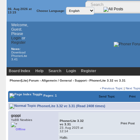
06. Aug 2026 at
Choose Language:
13:15
Welcome,
Guest.
Please
Login
or
Register
News:
Download
PhonerLite
3.41
Board Index
Help
Search
Login
Register
Phoner(Lite) Forum
›
Allgemein / General
›
Support
› PhonerLite 3.32 vc 3.31
‹
Previous Topic
|
Next Topi
Pages: 1
Send Topic
Print
PhonerLite 3.32 vc 3.31 (Read 2408 times)
goppi
YaBB Newbies
PhonerLite 3.32
Print Post
vc 3.31
23. Aug 2025 at
Offline
12:14
Hallo.