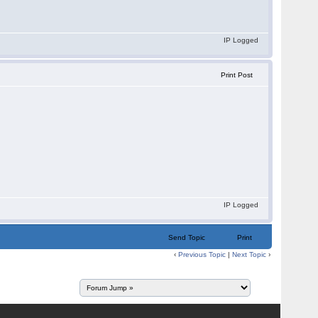
IP Logged
Print Post
IP Logged
Send Topic
Print
‹
Previous Topic
|
Next Topic
›