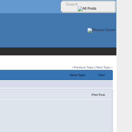
‹
Previous Topic
|
Next Topic
›
Send Topic
Print
Print Post