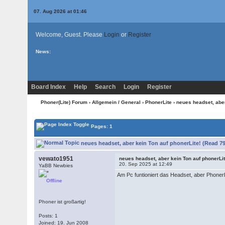
07. Aug 2026 at 01:46
Welcome, Guest. Please
Login
or
Register
News:
Board Index
Help
Search
Login
Register
Phoner(Lite) Forum
›
Allgemein / General
›
PhonerLite
› neues headset, aber
Pages: 1
neues headset, aber kein Ton auf phonerLite! (Read 79
vewato1951
neues headset, aber kein Ton auf phonerLit
20. Sep 2025 at 12:49
YaBB Newbies
Am Pc funtioniert das Headset, aber PhonerL
Offline
Phoner ist großartig!
Posts: 1
Joined: 19. Jun 2008