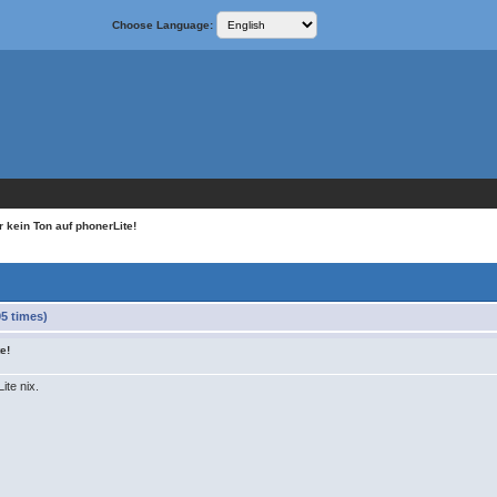
Choose Language:
 kein Ton auf phonerLite!
5 times)
e!
ite nix.