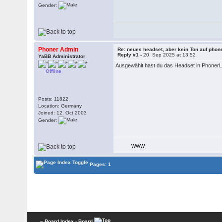
Gender:
Phoner Admin
Re: neues headset, aber kein Ton auf phone
Reply #1 -
20. Sep 2025 at 13:52
YaBB Administrator
Ausgewählt hast du das Headset in PhonerLi
Offline
Posts: 11822
Location: Germany
Joined: 12. Oct 2003
Gender:
WWW
Pages: 1
« Board Index
‹ Board