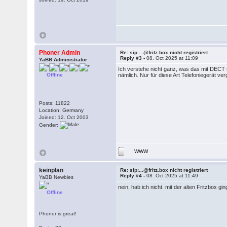
Phoner Admin
Re: sip:...@fritz.box nicht registriert
Reply #3 -
08. Oct 2025 at 11:09
YaBB Administrator
Ich verstehe nicht ganz, was das mit DECT 
Offline
nämlich. Nur für diese Art Telefoniegerät 
Posts: 11822
Location: Germany
Joined: 12. Oct 2003
Gender:
WWW
keinplan
Re: sip:...@fritz.box nicht registriert
Reply #4 -
08. Oct 2025 at 11:49
YaBB Newbies
nein, hab ich nicht. mit der alten Fritzbox g
Offline
Phoner is great!