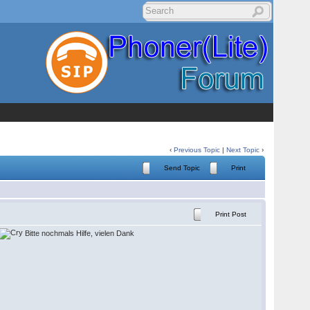
‹
Previous Topic
|
Next Topic
›
Send Topic
Print
Print Post
Bitte nochmals Hilfe, vielen Dank