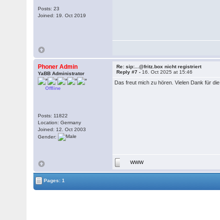
Posts: 23
Joined: 19. Oct 2019
Phoner Admin
Re: sip:...@fritz.box nicht registriert
Reply #7 -
16. Oct 2025 at 15:46
YaBB Administrator
Das freut mich zu hören. Vielen Dank für d
Offline
Posts: 11822
Location: Germany
Joined: 12. Oct 2003
Gender:
WWW
Pages: 1