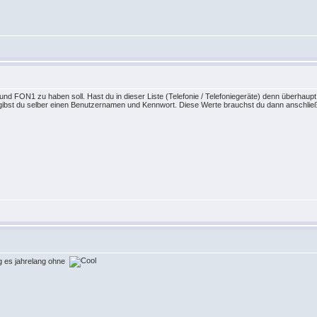
und FON1 zu haben soll. Hast du in dieser Liste (Telefonie / Telefoniegeräte) denn überha
vergibst du selber einen Benutzernamen und Kennwort. Diese Werte brauchst du dann anschlie
ing es jahrelang ohne