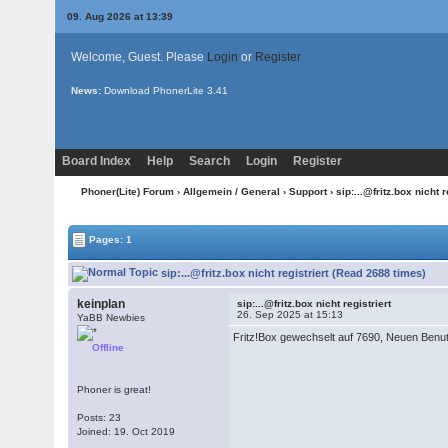
09. Aug 2026 at 13:39
Welcome, Guest. Please
Login
or
Register
News:
Download PhonerLite
3.41
Board Index
Help
Search
Login
Register
Phoner(Lite) Forum
›
Allgemein / General
›
Support
› sip:...@fritz.box nicht r
Pages: 1
sip:...@fritz.box nicht registriert (Read 2688 times)
keinplan
sip:...@fritz.box nicht registriert
26. Sep 2025 at 15:13
YaBB Newbies
Fritz!Box gewechselt auf 7690, Neuen Benut
Offline
Phoner is great!
Posts: 23
Joined: 19. Oct 2019