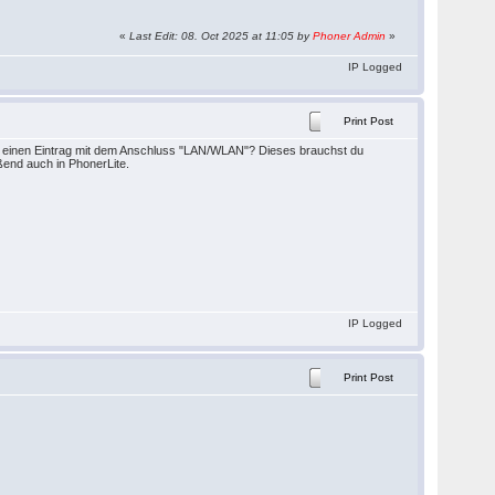
«
Last Edit: 08. Oct 2025 at 11:05 by
Phoner Admin
»
IP Logged
Print Post
upt einen Eintrag mit dem Anschluss "LAN/WLAN"? Dieses brauchst du
ßend auch in PhonerLite.
IP Logged
Print Post