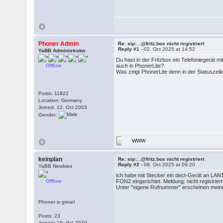
Phoner Admin
Re: sip:...@fritz.box nicht registriert
Reply #1 -
02. Oct 2025 at 14:52
YaBB Administrator
Du hast in der Fritzbox ein Telefoniegerä
Offline
auch in PhonerLite?
Was zeigt PhonerLite denn in der Statuszeil
Posts: 11822
Location: Germany
Joined: 12. Oct 2003
Gender:
WWW
keinplan
Re: sip:...@fritz.box nicht registriert
Reply #2 -
08. Oct 2025 at 09:20
YaBB Newbies
ich habe mit Stecker ein dect-Gerät an LAN
Offline
FON2 eingerichtet. Meldung: nicht registrie
Unter "eigene Rufnummer" erscheinen meine 
Phoner is great!
Posts: 23
Joined: 19. Oct 2019