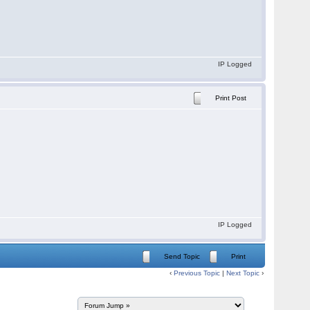
IP Logged
Print Post
IP Logged
Send Topic
Print
‹
Previous Topic
|
Next Topic
›