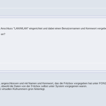
t mit Anschluss "LAN/WLAN" eingerichtet und dabei einen Benutzernamen und Kennwort ver
e an?
1 angeschlossen und mit Namen und Kennwort, das die Fritzbox vorgegeben hat unter FON1 a
rt, obwohl die Daten von der Fritzbox selbst unter System vorgegenen waren.
virtuellen Rufnummern grün hinterlegt.