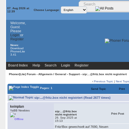
07. Aug 2026 at
Choose Language:
12:39
Welcome,
Guest.
Please
Login
or
Register
News:
Download
PhonerLite
3.41
Board Index
Help
Search
Login
Register
Phoner(Lite) Forum
›
Allgemein / General
›
Support
› sip:...@fritz.box nicht registriert
‹
Previous Topic
|
Next Topi
Pages: 1
Send Topic
Print
sip:...@fritz.box nicht registriert (Read 2677 times)
keinplan
YaBB Newbies
sip:...@fritz.box
Print Post
nicht registriert
26. Sep 2025 at
Offline
15:13
Fritz!Box gewechselt auf 7690, Neuen