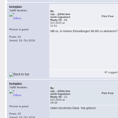
keinplan
YaBB Newbies
Re:
sip:...@fritz.box
Print Post
nicht registriert
Offline
Reply #5 -
08.
Oct 2025 at
11:51
Phoner is great!
hilft es, in meinen Einstellungen WLAN zu aktivieren?
Posts: 23
Joined: 19. Oct 2019
IP Logged
keinplan
YaBB Newbies
Re:
sip:...@fritz.box
Print Post
nicht registriert
Offline
Reply #6 -
12.
Oct 2025 at
16:44
Phoner is great!
vielen herzlichen Dank. Hat gefunzt
Posts: 23
Joined: 19. Oct 2019