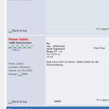
IP Logged
Phoner Admin
YaBB Administrator
Re:
sip:...@fritz.box
Print Post
nicht registriert
Offline
Reply #7 -
16.
Oct 2025 at
15:46
Das freut mich zu hören. Vielen Dank für die
Posts: 11822
Rückmeldung.
Location: Germany
Joined: 12. Oct 2003
Gender:
IP Logged
WWW