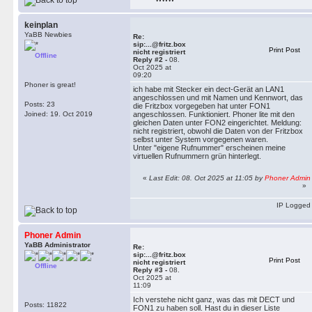
keinplan
YaBB Newbies
Re:
sip:...@fritz.box
Print Post
nicht registriert
Offline
Reply #2 -
08.
Oct 2025 at
09:20
Phoner is great!
ich habe mit Stecker ein dect-Gerät an LAN1
angeschlossen und mit Namen und Kennwort, das
Posts: 23
die Fritzbox vorgegeben hat unter FON1
Joined: 19. Oct 2019
angeschlossen. Funktioniert. Phoner lite mit den
gleichen Daten unter FON2 eingerichtet. Meldung:
nicht registriert, obwohl die Daten von der Fritzbox
selbst unter System vorgegenen waren.
Unter "eigene Rufnummer" erscheinen meine
virtuellen Rufnummern grün hinterlegt.
«
Last Edit: 08. Oct 2025 at 11:05 by
Phoner Admin
»
IP Logged
Phoner Admin
YaBB Administrator
Re:
sip:...@fritz.box
Print Post
nicht registriert
Offline
Reply #3 -
08.
Oct 2025 at
11:09
Ich verstehe nicht ganz, was das mit DECT und
Posts: 11822
FON1 zu haben soll. Hast du in dieser Liste