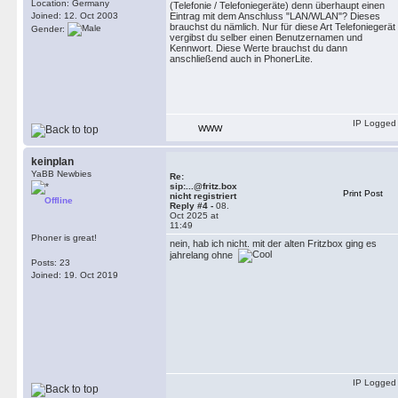
Location: Germany
(Telefonie / Telefoniegeräte) denn überhaupt einen
Joined: 12. Oct 2003
Eintrag mit dem Anschluss "LAN/WLAN"? Dieses
brauchst du nämlich. Nur für diese Art Telefoniegerät
Gender:
vergibst du selber einen Benutzernamen und
Kennwort. Diese Werte brauchst du dann
anschließend auch in PhonerLite.
IP Logged
WWW
keinplan
YaBB Newbies
Re:
sip:...@fritz.box
Print Post
nicht registriert
Offline
Reply #4 -
08.
Oct 2025 at
11:49
Phoner is great!
nein, hab ich nicht. mit der alten Fritzbox ging es
jahrelang ohne
Posts: 23
Joined: 19. Oct 2019
IP Logged