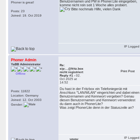
Benutzernamen und PW in Phoner.Lite eingegeben,
Phoner is great!
komme nicht rein seit 1 Woche alles probiert.
Bitte nochmals Hilfe, vielen Dank
Posts: 23
Joined: 19. Oct 2019
IP Logged
Phoner Admin
YaBB Administrator
Re:
sip:...@fritz.box
Print Post
nicht registriert
Offline
Reply #1 -
02.
Oct 2025 at
14:52
Du hast in der Fritzbox ein Telefoniegerät mit
Posts: 11822
Anschluss "LAN/WLAN" eingerichtet und dabei einen
Location: Germany
Benutzernamen und Kennwort vergeben? Genau
Joined: 12. Oct 2003
diesen Benutzernamen und Kennwort verwendest
du dann auch in PhonerLite?
Gender:
Was zeigt PhonerLite denn in der Statuszeile an?
IP Logged
WWW