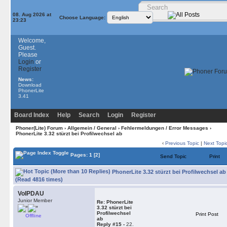
08. Aug 2026 at
Choose Language:
23:23
Welcome,
Guest.
Please
Login
or
Register
News:
Download
PhonerLite
3.41
Board Index
Help
Search
Login
Register
Phoner(Lite) Forum
›
Allgemein / General
›
Fehlermeldungen / Error Messages
›
PhonerLite 3.32 stürzt bei Profilwechsel ab
‹
Previous Topic
|
Next Topi
Pages:
1
[2]
Send Topic
Print
PhonerLite 3.32 stürzt bei Profilwechsel ab
(Read 4816 times)
VoIPDAU
Junior Member
Re: PhonerLite
3.32 stürzt bei
Profilwechsel
Print Post
Offline
ab
Reply #15 -
22.