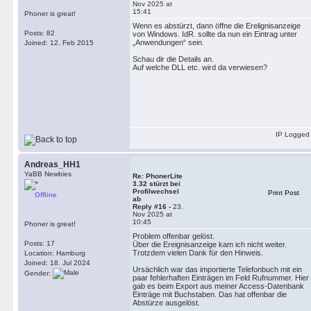
Nov 2025 at
15:41
Phoner is great!
Wenn es abstürzt, dann öffne die Erelignisanzeige
Posts: 82
von Windows. IdR. sollte da nun ein Eintrag unter
„Anwendungen“ sein.
Joined: 12. Feb 2015
Schau dir die Details an.
Auf welche DLL etc. wird da verwiesen?
IP Logged
Andreas_HH1
YaBB Newbies
Re: PhonerLite
3.32 stürzt bei
Profilwechsel
Print Post
Offline
ab
Reply #16 -
23.
Nov 2025 at
10:45
Phoner is great!
Problem offenbar gelöst.
Posts: 17
Über die Ereignisanzeige kam ich nicht weiter.
Trotzdem vielen Dank für den Hinweis.
Location: Hamburg
Joined: 18. Jul 2024
Ursächlich war das importierte Telefonbuch mit ein
Gender:
paar fehlerhaften Einträgen im Feld Rufnummer. Hier
gab es beim Export aus meiner Access-Datenbank
Einträge mit Buchstaben. Das hat offenbar die
Abstürze ausgelöst.