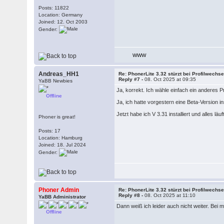
Posts: 11822
Location: Germany
Joined: 12. Oct 2003
Gender:
WWW
Andreas_HH1
Re: PhonerLite 3.32 stürzt bei Profilwechse
Reply #7 -
08. Oct 2025 at 09:35
YaBB Newbies
Ja, korrekt. Ich wähle einfach ein anderes P
Offline
Ja, ich hatte vorgestern eine Beta-Version in
Jetzt habe ich V 3.31 installiert und alles läu
Phoner is great!
Posts: 17
Location: Hamburg
Joined: 18. Jul 2024
Gender:
Phoner Admin
Re: PhonerLite 3.32 stürzt bei Profilwechse
Reply #8 -
08. Oct 2025 at 11:10
YaBB Administrator
Dann weiß ich leider auch nicht weiter. Bei m
Offline