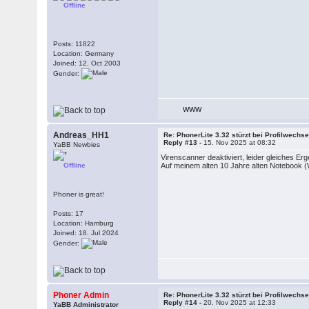
Offline
Posts: 11822
Location: Germany
Joined: 12. Oct 2003
Gender:
WWW
Andreas_HH1
Re: PhonerLite 3.32 stürzt bei Profilwechse
Reply #13 -
15. Nov 2025 at 08:32
YaBB Newbies
Virenscanner deaktiviert, leider gleiches Erg
Offline
Auf meinem alten 10 Jahre alten Notebook (
Phoner is great!
Posts: 17
Location: Hamburg
Joined: 18. Jul 2024
Gender:
Phoner Admin
Re: PhonerLite 3.32 stürzt bei Profilwechse
Reply #14 -
20. Nov 2025 at 12:33
YaBB Administrator