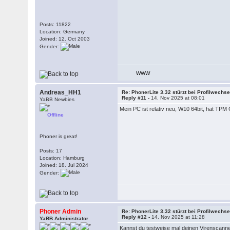
Posts: 11822
Location: Germany
Joined: 12. Oct 2003
Gender:
WWW
Andreas_HH1
Re: PhonerLite 3.32 stürzt bei Profilwechse
Reply #11 -
14. Nov 2025 at 08:01
YaBB Newbies
Mein PC ist relativ neu, W10 64bit, hat TP
Offline
Phoner is great!
Posts: 17
Location: Hamburg
Joined: 18. Jul 2024
Gender:
Phoner Admin
Re: PhonerLite 3.32 stürzt bei Profilwechse
Reply #12 -
14. Nov 2025 at 11:28
YaBB Administrator
Kannst du testweise mal deinen Virenscanner