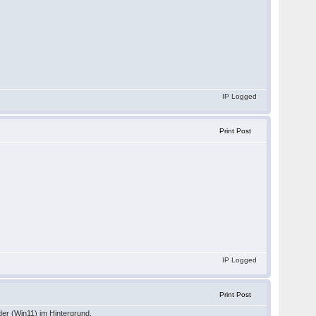
IP Logged
Print Post
IP Logged
Print Post
der (Win11) im Hintergrund.