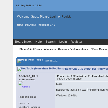
08. Aug 2026 at 17:34
Welcome, Guest. Please
Login
or
Register
News:
Download PhonerLite
3.41
Board Index
Help
Search
Login
Register
Phoner(Lite) Forum
›
Allgemein / General
›
Fehlermeldungen / Error Messa
Pages:
[1]
2
PhonerLite 3.32 stürzt bei Profilwe
Andreas_HH1
PhonerLite 3.32 stürzt bei Profilwechsel ab
05. Oct 2025 at 11:25
YaBB Newbies
Moin,
Offline
neuerdings lässt sich das Profil nicht meh
Windows 10 64bit.
Phoner is great!
Posts: 17
Location: Hamburg