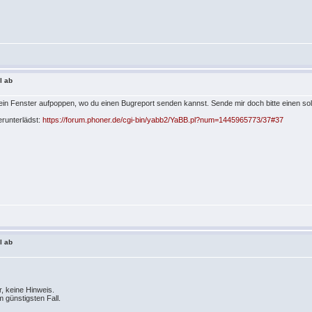
l ab
in Fenster aufpoppen, wo du einen Bugreport senden kannst. Sende mir doch bitte einen so
erunterlädst:
https://forum.phoner.de/cgi-bin/yabb2/YaBB.pl?num=1445965773/37#37
l ab
r, keine Hinweis.
m günstigsten Fall.