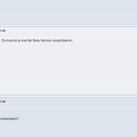
l ab
n. Du kannst ja mal die Beta-Version ausprobieren.
l ab
 runterladen?