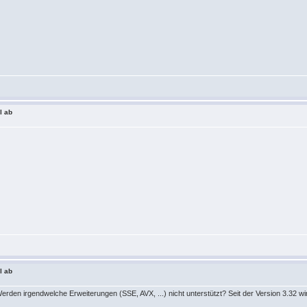
l ab
l ab
erden irgendwelche Erweiterungen (SSE, AVX, ...) nicht unterstützt? Seit der Version 3.32 