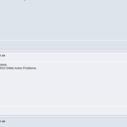
l ab
ebnis.
W10 64bit) keine Probleme.
l ab