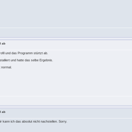
l ab
rofil und das Programm stürtzt ab.
stalliert und hatte das selbe Ergebnis.
ft normal.
l ab
ir kann ich das absolut nicht nachstellen. Sorry.