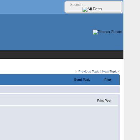
‹
Previous Topic
|
Next Topic
›
Send Topic
Print
Print Post