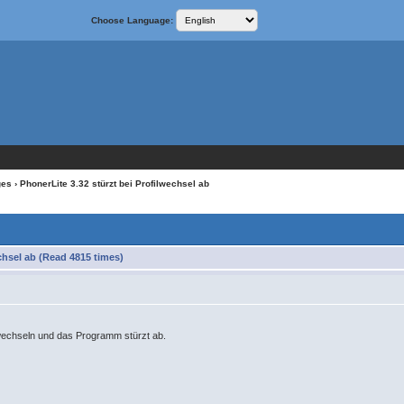
Choose Language:
ges
› PhonerLite 3.32 stürzt bei Profilwechsel ab
chsel ab (Read 4815 times)
r wechseln und das Programm stürzt ab.