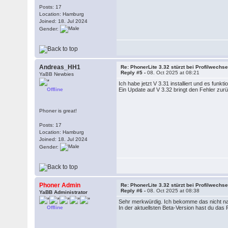
Posts: 17
Location: Hamburg
Joined: 18. Jul 2024
Gender:
Andreas_HH1
Re: PhonerLite 3.32 stürzt bei Profilwechse
Reply #5 -
08. Oct 2025 at 08:21
YaBB Newbies
Ich habe jetzt V 3.31 installiert und es funkti
Offline
Ein Update auf V 3.32 bringt den Fehler zur
Phoner is great!
Posts: 17
Location: Hamburg
Joined: 18. Jul 2024
Gender:
Phoner Admin
Re: PhonerLite 3.32 stürzt bei Profilwechse
Reply #6 -
08. Oct 2025 at 08:38
YaBB Administrator
Sehr merkwürdig. Ich bekomme das nicht nach
Offline
In der aktuellsten Beta-Version hast du da