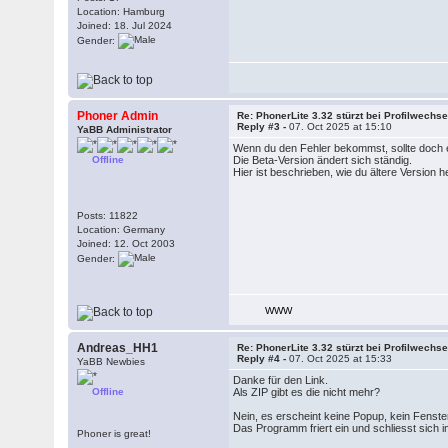
Location: Hamburg
Joined: 18. Jul 2024
Gender:
Phoner Admin
Re: PhonerLite 3.32 stürzt bei Profilwechse
Reply #3 -
07. Oct 2025 at 15:10
YaBB Administrator
Wenn du den Fehler bekommst, sollte doch e
Offline
Die Beta-Version ändert sich ständig.
Hier ist beschrieben, wie du ältere Version h
Posts: 11822
Location: Germany
Joined: 12. Oct 2003
Gender:
WWW
Andreas_HH1
Re: PhonerLite 3.32 stürzt bei Profilwechse
Reply #4 -
07. Oct 2025 at 15:33
YaBB Newbies
Danke für den Link.
Offline
Als ZIP gibt es die nicht mehr?
Nein, es erscheint keine Popup, kein Fenste
Das Programm friert ein und schliesst sich i
Phoner is great!