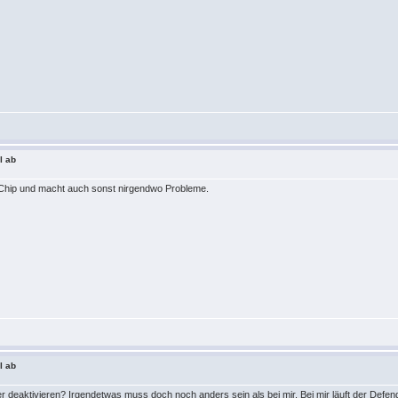
l ab
M Chip und macht auch sonst nirgendwo Probleme.
l ab
 deaktivieren? Irgendetwas muss doch noch anders sein als bei mir. Bei mir läuft der Defen