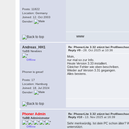
Posts: 11822
Location: Germany
Joined: 12. Oct 2003
Gender:
WWW
Andreas_HH1
Re: PhonerLite 3.32 stürzt bei Profilwechse
Reply #9 -
28. Oct 2025 at 10:36
YaBB Newbies
Moin,
Offline
nur mal so zur Info.
Heute Version 3.33 installiert.
Gleicher Fehler wie oben beschriben.
Wieder auf Version 3.31 gegangen.
Phoner is great!
Alles bestens.
Posts: 17
Location: Hamburg
Joined: 18. Jul 2024
Gender:
Phoner Admin
Re: PhonerLite 3.32 stürzt bei Profilwechse
Reply #10 -
13. Nov 2025 at 16:39
YaBB Administrator
Sehr merkwürdig. Ist dein PC schon älter? W
Offline
unterstützt.