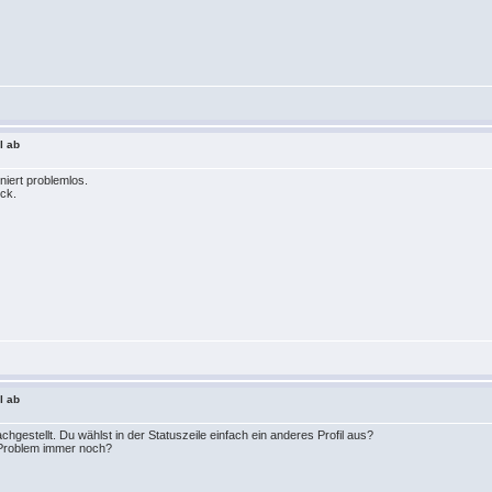
l ab
oniert problemlos.
ück.
l ab
gestellt. Du wählst in der Statuszeile einfach ein anderes Profil aus?
s Problem immer noch?