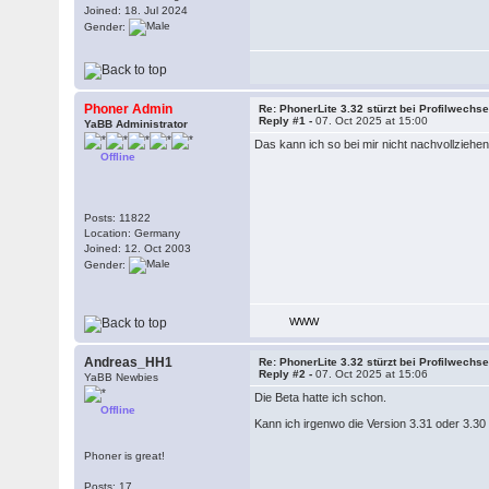
Joined: 18. Jul 2024
Gender:
Phoner Admin
Re: PhonerLite 3.32 stürzt bei Profilwechse
Reply #1 -
07. Oct 2025 at 15:00
YaBB Administrator
Das kann ich so bei mir nicht nachvollziehe
Offline
Posts: 11822
Location: Germany
Joined: 12. Oct 2003
Gender:
WWW
Andreas_HH1
Re: PhonerLite 3.32 stürzt bei Profilwechse
Reply #2 -
07. Oct 2025 at 15:06
YaBB Newbies
Die Beta hatte ich schon.
Offline
Kann ich irgenwo die Version 3.31 oder 3.30
Phoner is great!
Posts: 17