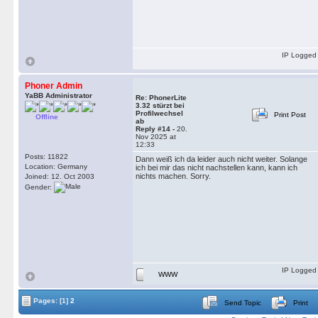
IP Logged
Phoner Admin
YaBB Administrator
Re: PhonerLite
3.32 stürzt bei
Profilwechsel
Print Post
Offline
ab
Reply #14 -
20.
Nov 2025 at
12:33
Posts: 11822
Dann weiß ich da leider auch nicht weiter. Solange
Location: Germany
ich bei mir das nicht nachstellen kann, kann ich
nichts machen. Sorry.
Joined: 12. Oct 2003
Gender:
IP Logged
WWW
Pages:
[1]
2
Send Topic
Print