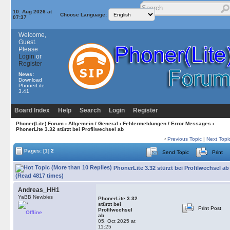
10. Aug 2026 at
Choose Language:
07:37
Welcome,
Guest.
Please
Login
or
Register
News:
Download
PhonerLite
3.41
Board Index
Help
Search
Login
Register
Phoner(Lite) Forum
›
Allgemein / General
›
Fehlermeldungen / Error Messages
›
PhonerLite 3.32 stürzt bei Profilwechsel ab
‹
Previous Topic
|
Next Topi
Pages:
[1]
2
Send Topic
Print
PhonerLite 3.32 stürzt bei Profilwechsel ab
(Read 4817 times)
Andreas_HH1
YaBB Newbies
PhonerLite 3.32
stürzt bei
Print Post
Profilwechsel
Offline
ab
05. Oct 2025 at
11:25