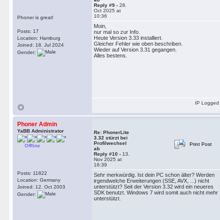
Reply #9 -
28.
Oct 2025 at
10:36
Phoner is great!
Moin,
Posts: 17
nur mal so zur Info.
Heute Version 3.33 installiert.
Location: Hamburg
Gleicher Fehler wie oben beschriben.
Joined: 18. Jul 2024
Wieder auf Version 3.31 gegangen.
Gender:
Alles bestens.
IP Logged
Phoner Admin
YaBB Administrator
Re: PhonerLite
3.32 stürzt bei
Profilwechsel
Print Post
Offline
ab
Reply #10 -
13.
Nov 2025 at
16:39
Posts: 11822
Sehr merkwürdig. Ist dein PC schon älter? Werden
Location: Germany
irgendwelche Erweiterungen (SSE, AVX, ...) nicht
unterstützt? Seit der Version 3.32 wird ein neueres
Joined: 12. Oct 2003
SDK benutzt. Windows 7 wird somit auch nicht mehr
Gender:
unterstützt.