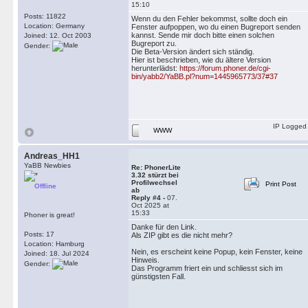
15:10
Posts: 11822
Wenn du den Fehler bekommst, sollte doch ein
Location: Germany
Fenster aufpoppen, wo du einen Bugreport senden
kannst. Sende mir doch bitte einen solchen
Joined: 12. Oct 2003
Bugreport zu.
Gender:
Die Beta-Version ändert sich ständig.
Hier ist beschrieben, wie du ältere Version
herunterlädst:
https://forum.phoner.de/cgi-
bin/yabb2/YaBB.pl?num=1445965773/37#37
IP Logged
WWW
Andreas_HH1
YaBB Newbies
Re: PhonerLite
3.32 stürzt bei
Profilwechsel
Print Post
Offline
ab
Reply #4 -
07.
Oct 2025 at
15:33
Phoner is great!
Danke für den Link.
Posts: 17
Als ZIP gibt es die nicht mehr?
Location: Hamburg
Nein, es erscheint keine Popup, kein Fenster, keine
Joined: 18. Jul 2024
Hinweis.
Gender:
Das Programm friert ein und schliesst sich im
günstigsten Fall.