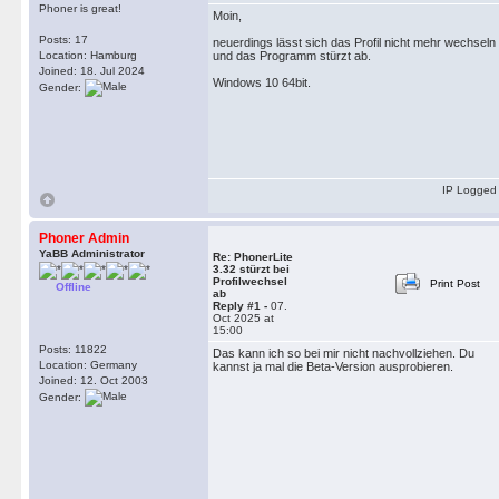
Phoner is great!
Moin,
Posts: 17
neuerdings lässt sich das Profil nicht mehr wechseln
Location: Hamburg
und das Programm stürzt ab.
Joined: 18. Jul 2024
Windows 10 64bit.
Gender:
IP Logged
Phoner Admin
YaBB Administrator
Re: PhonerLite
3.32 stürzt bei
Profilwechsel
Print Post
Offline
ab
Reply #1 -
07.
Oct 2025 at
15:00
Posts: 11822
Das kann ich so bei mir nicht nachvollziehen. Du
Location: Germany
kannst ja mal die Beta-Version ausprobieren.
Joined: 12. Oct 2003
Gender: