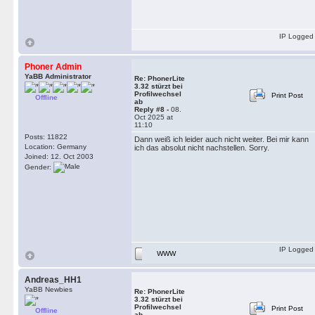
IP Logged
Phoner Admin
YaBB Administrator
Re: PhonerLite
3.32 stürzt bei
Profilwechsel
Print Post
Offline
ab
Reply #8 -
08.
Oct 2025 at
11:10
Posts: 11822
Dann weiß ich leider auch nicht weiter. Bei mir kann
Location: Germany
ich das absolut nicht nachstellen. Sorry.
Joined: 12. Oct 2003
Gender:
IP Logged
WWW
Andreas_HH1
YaBB Newbies
Re: PhonerLite
3.32 stürzt bei
Profilwechsel
Print Post
Offline
ab