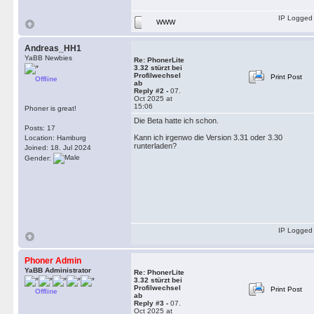
IP Logged
WWW
Andreas_HH1
YaBB Newbies
Re: PhonerLite
3.32 stürzt bei
Profilwechsel
Print Post
Offline
ab
Reply #2 -
07.
Oct 2025 at
15:06
Phoner is great!
Die Beta hatte ich schon.
Posts: 17
Kann ich irgenwo die Version 3.31 oder 3.30
Location: Hamburg
runterladen?
Joined: 18. Jul 2024
Gender:
IP Logged
Phoner Admin
YaBB Administrator
Re: PhonerLite
3.32 stürzt bei
Profilwechsel
Print Post
Offline
ab
Reply #3 -
07.
Oct 2025 at