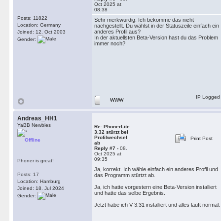
Oct 2025 at
08:38
Posts: 11822
Sehr merkwürdig. Ich bekomme das nicht
Location: Germany
nachgestellt. Du wählst in der Statuszeile einfach ein
anderes Profil aus?
Joined: 12. Oct 2003
In der aktuellsten Beta-Version hast du das Problem
Gender:
immer noch?
IP Logged
WWW
Andreas_HH1
YaBB Newbies
Re: PhonerLite
3.32 stürzt bei
Profilwechsel
Print Post
Offline
ab
Reply #7 -
08.
Oct 2025 at
09:35
Phoner is great!
Ja, korrekt. Ich wähle einfach ein anderes Profil und
Posts: 17
das Programm stürtzt ab.
Location: Hamburg
Ja, ich hatte vorgestern eine Beta-Version installiert
Joined: 18. Jul 2024
und hatte das selbe Ergebnis.
Gender:
Jetzt habe ich V 3.31 installiert und alles läuft normal.