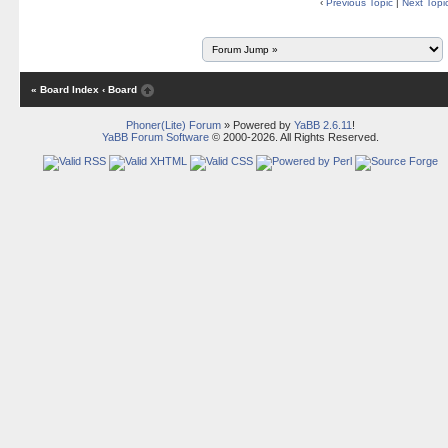
‹
Previous Topic
|
Next Topi
« Board Index
‹ Board
Phoner(Lite) Forum
» Powered by
YaBB 2.6.11
!
YaBB Forum Software
© 2000-2026. All Rights Reserved.