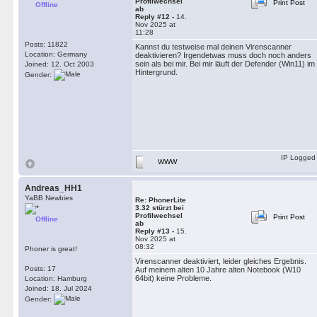
Profilwechsel
Print Post
Offline
ab
Reply #12 -
14.
Nov 2025 at
11:28
Posts: 11822
Kannst du testweise mal deinen Virenscanner
Location: Germany
deaktivieren? Irgendetwas muss doch noch anders
sein als bei mir. Bei mir läuft der Defender (Win11) im
Joined: 12. Oct 2003
Hintergrund.
Gender:
IP Logged
WWW
Andreas_HH1
YaBB Newbies
Re: PhonerLite
3.32 stürzt bei
Profilwechsel
Print Post
Offline
ab
Reply #13 -
15.
Nov 2025 at
08:32
Phoner is great!
Virenscanner deaktiviert, leider gleiches Ergebnis.
Posts: 17
Auf meinem alten 10 Jahre alten Notebook (W10
64bit) keine Probleme.
Location: Hamburg
Joined: 18. Jul 2024
Gender: