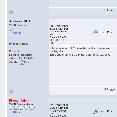
IP Logged
Andreas_HH1
YaBB Newbies
Re: PhonerLite
3.32 stürzt bei
Profilwechsel
Print Post
Offline
ab
Reply #5 -
08.
Oct 2025 at
08:21
Phoner is great!
Ich habe jetzt V 3.31 installiert und es funktioniert
Posts: 17
problemlos.
Ein Update auf V 3.32 bringt den Fehler zurück.
Location: Hamburg
Joined: 18. Jul 2024
Gender:
IP Logged
Phoner Admin
YaBB Administrator
Re: PhonerLite
3.32 stürzt bei
Profilwechsel
Print Post
Offline
ab
Reply #6 -
08.