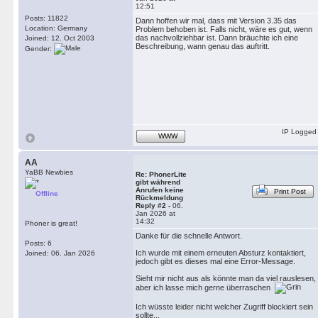
12:51
Posts: 11822
Dann hoffen wir mal, dass mit Version 3.35 das
Location: Germany
Problem behoben ist. Falls nicht, wäre es gut, wenn
das nachvollziehbar ist. Dann bräuchte ich eine
Joined: 12. Oct 2003
Beschreibung, wann genau das auftritt.
Gender:
IP Logged
WWW
AA
YaBB Newbies
Re: PhonerLite
gibt während
Anrufen keine
Print Post
Offline
Rückmeldung
Reply #2 -
06.
Jan 2026 at
14:32
Phoner is great!
Danke für die schnelle Antwort.
Posts: 6
Ich wurde mit einem erneuten Absturz kontaktiert,
Joined: 06. Jan 2026
jedoch gibt es dieses mal eine Error-Message.
Sieht mir nicht aus als könnte man da viel rauslesen,
aber ich lasse mich gerne überraschen
Ich wüsste leider nicht welcher Zugriff blockiert sein
sollte...