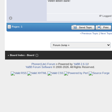
Vielen lieben dank!
IP Logged
Pages: 1
Send Topic
Print
‹
Previous Topic
|
Next Topi
« Board Index
‹ Board
Phoner(Lite) Forum
» Powered by
YaBB 2.6.11
!
YaBB Forum Software
© 2000-2026. All Rights Reserved.