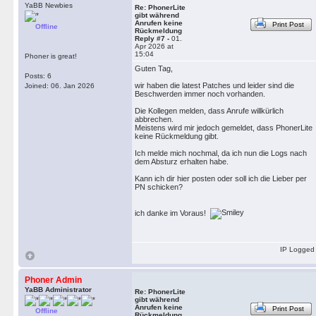
YaBB Newbies
Re: PhonerLite
gibt während
Anrufen keine
Print Post
Offline
Rückmeldung
Reply #7 -
01.
Apr 2026 at
15:04
Phoner is great!
Guten Tag,
Posts: 6
wir haben die latest Patches und leider sind die
Joined: 06. Jan 2026
Beschwerden immer noch vorhanden.
Die Kollegen melden, dass Anrufe willkürlich
abbrechen.
Meistens wird mir jedoch gemeldet, dass PhonerLite
keine Rückmeldung gibt.
Ich melde mich nochmal, da ich nun die Logs nach
dem Absturz erhalten habe.
Kann ich dir hier posten oder soll ich die Lieber per
PN schicken?
ich danke im Voraus!
IP Logged
Phoner Admin
YaBB Administrator
Re: PhonerLite
gibt während
Anrufen keine
Print Post
Offline
Rückmeldung