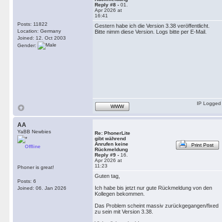
Reply #8 -
01.
Apr 2026 at
16:41
Posts: 11822
Gestern habe ich die Version 3.38 veröffentlicht.
Location: Germany
Bitte nimm diese Version. Logs bitte per E-Mail.
Joined: 12. Oct 2003
Gender:
IP Logged
WWW
AA
YaBB Newbies
Re: PhonerLite
gibt während
Anrufen keine
Print Post
Offline
Rückmeldung
Reply #9 -
16.
Apr 2026 at
11:23
Phoner is great!
Guten tag,
Posts: 6
Ich habe bis jetzt nur gute Rückmeldung von den
Joined: 06. Jan 2026
Kollegen bekommen.
Das Problem scheint massiv zurückgegangen/fixed
zu sein mit Version 3.38.