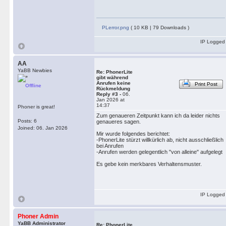
PLerror.png
( 10 KB | 79 Downloads )
IP Logged
AA
YaBB Newbies
Re: PhonerLite
gibt während
Anrufen keine
Print Post
Offline
Rückmeldung
Reply #3 -
06.
Jan 2026 at
14:37
Phoner is great!
Zum genaueren Zeitpunkt kann ich da leider nichts
Posts: 6
genaueres sagen.
Joined: 06. Jan 2026
Mir wurde folgendes berichtet:
-PhonerLite stürzt willkürlich ab, nicht ausschließlich
bei Anrufen
-Anrufen werden gelegentlich "von alleine" aufgelegt
Es gebe kein merkbares Verhaltensmuster.
IP Logged
Phoner Admin
YaBB Administrator
Re: PhonerLite