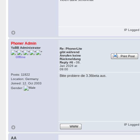
IP Logged
Phoner Admin
YaBB Administrator
Re: PhonerLite
gibt während
Anrufen keine
Print Post
Offline
Rückmeldung
Reply #6 -
08.
Jan 2026 at
09:00
Posts: 11822
Bitte probiere die 3.36beta aus.
Location: Germany
Joined: 12. Oct 2003
Gender:
IP Logged
WWW
AA