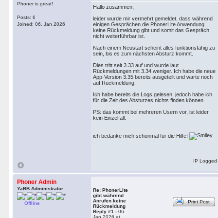
Phoner is great!
Hallo zusammen,
Posts: 6
leider wurde mir vermehrt gemeldet, dass während
Joined: 06. Jan 2026
einigen Gesprächen die PhonerLite Anwendung
keine Rückmeldung gibt und somit das Gespräch
nicht weiterführbar ist.
Nach einem Neustart scheint alles funktionsfähig zu
sein, bis es zum nächsten Absturz kommt.
Dies tritt seit 3.33 auf und wurde laut
Rückmeldungen mit 3.34 weniger. Ich habe die neue
App-Version 3.35 bereits ausgeteilt und warte noch
auf Rückmeldung.
Ich habe bereits die Logs gelesen, jedoch habe ich
für die Zeit des Absturzes nichts finden können.
PS: das kommt bei mehreren Usern vor, ist leider
kein Einzelfall.
ich bedanke mich schonmal für die Hilfe!
IP Logged
Phoner Admin
YaBB Administrator
Re: PhonerLite
gibt während
Anrufen keine
Print Post
Offline
Rückmeldung
Reply #1 -
06.
Jan 2026 at