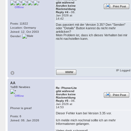
gibt während
Anrufen keine
Print Post
Offline
Rückmeldung
Reply #4 -
06.
Jan 2026 at
14:42
Posts: 11822
Das passiert mit der Version 3.35? Den "Senden"
Location: Germany
oder "Details" Button kannst du nicht mehr
anklicken?
Joined: 12. Oct 2003
Mein Problem ist, dass ich dieses Verhalten bei mir
Gender:
nicht nachstellen kann.
IP Logged
WWW
AA
YaBB Newbies
Re: PhonerLite
gibt während
Anrufen keine
Print Post
Offline
Rückmeldung
Reply #5 -
06.
Jan 2026 at
14:53
Phoner is great!
Dieser Fehler kam bei Version 3.35 vor.
Posts: 6
Ich melde mich nochmal sollte ich an mehr
Joined: 06. Jan 2026
Informationen gelangen.
Vielen dank schonmal!