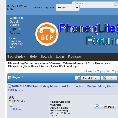
08. Aug 2026 at
Choose Language:
17:12
Welcome,
Guest.
Please
Login
or
Register
News:
Download
PhonerLite
3.41
Board Index
Help
Search
Login
Register
Phoner(Lite) Forum
›
Allgemein / General
›
Fehlermeldungen / Error Messages
›
PhonerLite gibt während Anrufen keine Rückmeldung
‹
Previous Topic
|
Next Topi
Pages: 1
Send Topic
Print
PhonerLite gibt während Anrufen keine Rückmeldung (Read
1724 times)
AA
YaBB Newbies
PhonerLite gibt
während
Print Post
Anrufen keine
Offline
Rückmeldung
06. Jan 2026 at
10:16