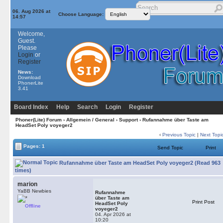
06. Aug 2026 at
Choose Language:
14:57
Welcome,
Guest.
Please
Login
or
Register
News:
Download
PhonerLite
3.41
Board Index
Help
Search
Login
Register
Phoner(Lite) Forum
›
Allgemein / General
›
Support
› Rufannahme über Taste am
HeadSet Poly voyeger2
‹
Previous Topic
|
Next Topi
Pages: 1
Send Topic
Print
Rufannahme über Taste am HeadSet Poly voyeger2 (Read 963
times)
marion
YaBB Newbies
Rufannahme
über Taste am
Print Post
HeadSet Poly
Offline
voyeger2
04. Apr 2026 at
10:20