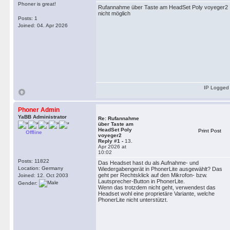
Phoner is great!
Rufannahme über Taste am HeadSet Poly voyeger2
nicht möglich
Posts: 1
Joined: 04. Apr 2026
IP Logged
Phoner Admin
YaBB Administrator
Re: Rufannahme
über Taste am
HeadSet Poly
Print Post
Offline
voyeger2
Reply #1 -
13.
Apr 2026 at
10:02
Posts: 11822
Das Headset hast du als Aufnahme- und
Location: Germany
Wiedergabengerät in PhonerLite ausgewählt? Das
geht per Rechtsklick auf den Mikrofon- bzw.
Joined: 12. Oct 2003
Lautsprecher-Button in PhonerLite.
Gender:
Wenn das trotzdem nicht geht, verwendest das
Headset wohl eine proprietäre Variante, welche
PhonerLite nicht unterstützt.