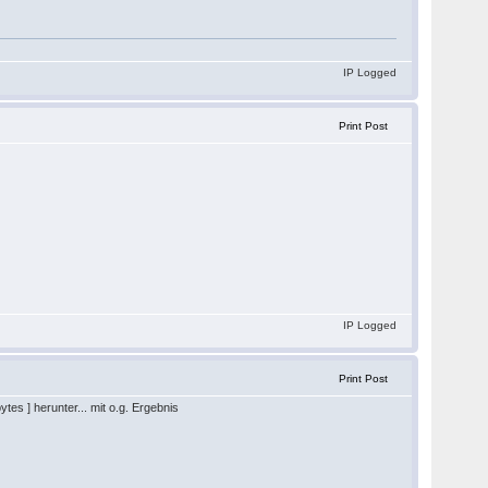
IP Logged
Print Post
IP Logged
Print Post
tes ] herunter... mit o.g. Ergebnis