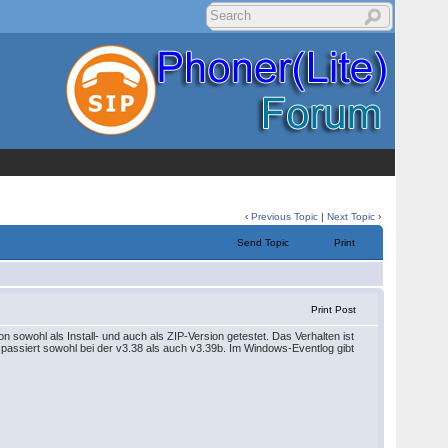
‹
Previous Topic
|
Next Topic
›
Send Topic
Print
Print Post
n sowohl als Install- und auch als ZIP-Version getestet. Das Verhalten ist
s passiert sowohl bei der v3.38 als auch v3.39b. Im Windows-Eventlog gibt