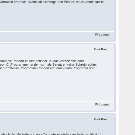
rhalten erstmals. Wenn ich allerdings den PhonerLite als Admin starte,
IP Logged
Print Post
uch die PhonerLite.exe befindet. Ist das Verzeichnis aber
con C:\Programme hat der normale Benutzer keine Schreibrechte,
se nach "C:\MeineProgramme\PhonerLite", dann dann Programm dort
IP Logged
Print Post
e, ob ich der Veränderung von Computereinstellungen (oder so ähnlich)