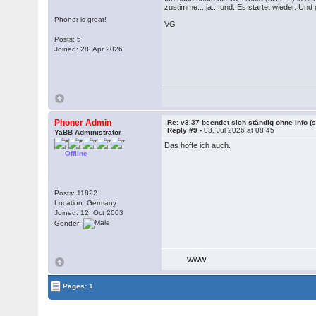
zustimme... ja... und: Es startet wieder. U
Phoner is great!
VG
Posts: 5
Joined: 28. Apr 2026
Phoner Admin
Re: v3.37 beendet sich ständig ohne Info (s
Reply #9 -
03. Jul 2026 at 08:45
YaBB Administrator
Das hoffe ich auch.
Offline
Posts: 11822
Location: Germany
Joined: 12. Oct 2003
Gender:
WWW
Pages: 1