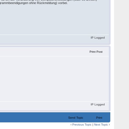
 (Programmbeendigungen ohne Rückmeldung) vorbei.
IP Logged
Print Post
IP Logged
Send Topic
Print
‹
Previous Topic
|
Next Topic
›