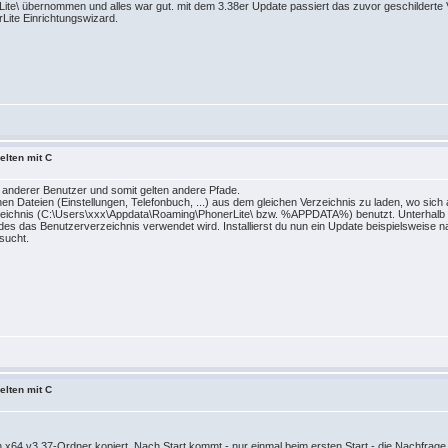
te\ übernommen und alles war gut. mit dem 3.38er Update passiert das zuvor geschilderte Ve
rLite Einrichtungswizard.
elten mit C
n anderer Benutzer und somit gelten andere Pfade.
n Dateien (Einstellungen, Telefonbuch, ...) aus dem gleichen Verzeichnis zu laden, wo sich a
zeichnis (C:\Users\xxx\Appdata\Roaming\PhonerLite\ bzw. %APPDATA%) benutzt. Unterhalb 
Pfades das Benutzerverzeichnis verwendet wird. Installierst du nun ein Update beispielswei
sucht.
elten mit C
en x64 v3.37-Ordner kopiert. Nach Start kommt - nur einmal beim ersten Start - die Nachfrag