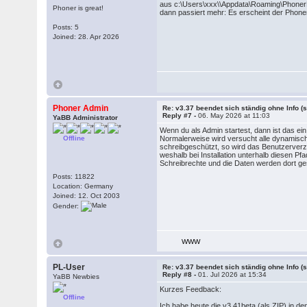
aus c:\Users\xxx\\Appdata\Roaming\PhonerLi
Phoner is great!
dann passiert mehr: Es erscheint der Phone
Posts: 5
Joined: 28. Apr 2026
Phoner Admin
Re: v3.37 beendet sich ständig ohne Info (s
Reply #7 -
06. May 2026 at 11:03
YaBB Administrator
Wenn du als Admin startest, dann ist das ei
Offline
Normalerweise wird versucht alle dynamische
schreibgeschützt, so wird das Benutzerver
weshalb bei Installation unterhalb diesen 
Schreibrechte und die Daten werden dort ge
Posts: 11822
Location: Germany
Joined: 12. Oct 2003
Gender:
WWW
PL-User
Re: v3.37 beendet sich ständig ohne Info (s
Reply #8 -
01. Jul 2026 at 15:34
YaBB Newbies
Kurzes Feedback:
Offline
Ich habe heute die v3.41beta (als ZIP) in d