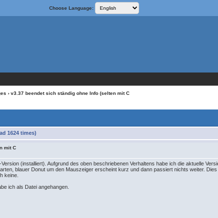
Choose Language:
ges
› v3.37 beendet sich ständig ohne Info (selten mit C
ead 1624 times)
n mit C
ersion (installiert). Aufgrund des oben beschriebenen Verhaltens habe ich die aktuelle Versio
starten, blauer Donut um den Mauszeiger erscheint kurz und dann passiert nichts weiter. Die
ch keine.
abe ich als Datei angehangen.