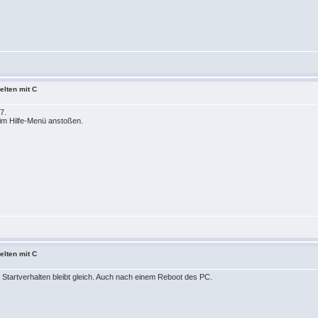
elten mit C
7.
im Hilfe-Menü anstoßen.
elten mit C
s Startverhalten bleibt gleich. Auch nach einem Reboot des PC.