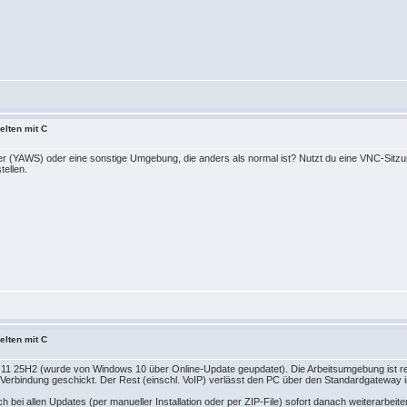
elten mit C
er (YAWS) oder eine sonstige Umgebung, die anders als normal ist? Nutzt du eine VNC-Sitz
tellen.
elten mit C
s 11 25H2 (wurde von Windows 10 über Online-Update geupdatet). Die Arbeitsumgebung ist 
erbindung geschickt. Der Rest (einschl. VoIP) verlässt den PC über den Standardgateway ins I
ich bei allen Updates (per manueller Installation oder per ZIP-File) sofort danach weiterarbeit