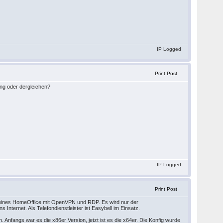
IP Logged
Print Post
ung oder dergleichen?
IP Logged
Print Post
reines HomeOffice mit OpenVPN und RDP. Es wird nur der
nternet. Als Telefondienstleister ist Easybell im Einsatz.
en. Anfangs war es die x86er Version, jetzt ist es die x64er. Die Konfig wurde