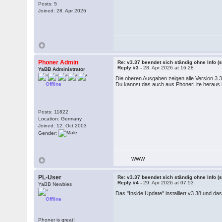
Posts: 5
Joined: 28. Apr 2026
Phoner Admin
Re: v3.37 beendet sich ständig ohne Info (s
Reply #3 -
28. Apr 2026 at 16:28
YaBB Administrator
Die oberen Ausgaben zeigen alle Version 3.3
Offline
Du kannst das auch aus PhonerLite heraus 
Posts: 11822
Location: Germany
Joined: 12. Oct 2003
Gender:
WWW
PL-User
Re: v3.37 beendet sich ständig ohne Info (s
Reply #4 -
29. Apr 2026 at 07:53
YaBB Newbies
Das "Inside Update" installiert v3.38 und da
Offline
Phoner is great!