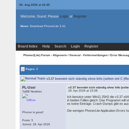
06. Aug 2026 at 22:45
Welcome, Guest. Please
Login
or
Register
News:
Download PhonerLite
3.41
Board Index
Help
Search
Login
Register
Phoner(Lite) Forum
›
Allgemein / General
›
Fehlermeldungen / Error Messa
Pages: 1
v3.37 beendet sich ständig ohne Info (selten mit C (R
PL-User
v3.37 beendet sich ständig ohne Info (selte
28. Apr 2026 at 15:08
YaBB Newbies
Ich benutze unter Win11 25H2 die v3.37 x64-V
Offline
in beiden Fällen gleich: Das Programm will 
es keine Einträge. Crash-Dumps gibt es au
Die wenigen PhonerLite Application Errors h
Phoner is great!
Posts: 5
Joined: 28. Apr 2026