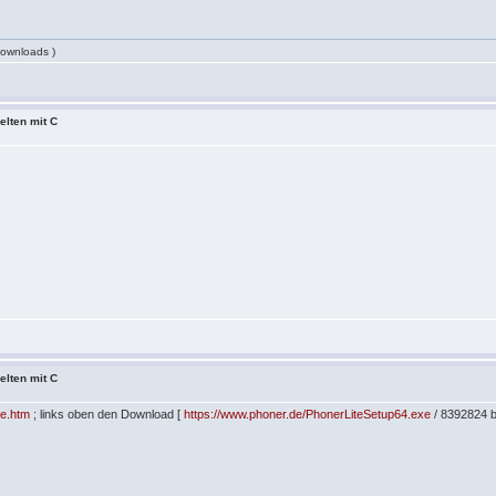
Downloads )
elten mit C
elten mit C
_de.htm
; links oben den Download [
https://www.phoner.de/PhonerLiteSetup64.exe
/ 8392824 by