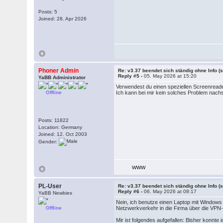
Posts: 5
Joined: 28. Apr 2026
Phoner Admin
Re: v3.37 beendet sich ständig ohne Info (s
Reply #5 -
05. May 2026 at 15:20
YaBB Administrator
Verwendest du einen speziellen Screenread
Offline
Ich kann bei mir kein solches Problem nachs
Posts: 11822
Location: Germany
Joined: 12. Oct 2003
Gender:
WWW
PL-User
Re: v3.37 beendet sich ständig ohne Info (s
Reply #6 -
06. May 2026 at 08:17
YaBB Newbies
Nein, ich benutze einen Laptop mit Window
Offline
Netzwerkverkehr in die Firma über die VPN-V
Mir ist folgendes aufgefallen: Bisher konnte 